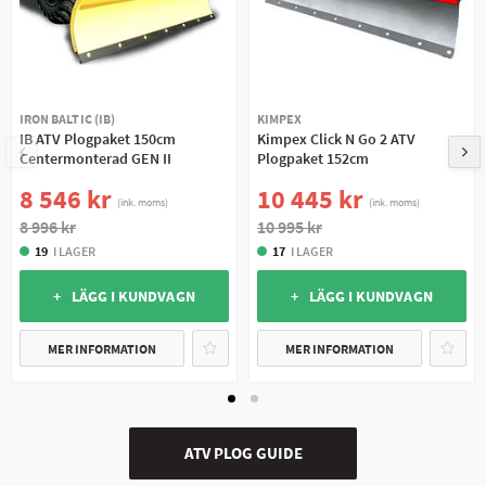
IRON BALTIC (IB)
KIMPEX
IB ATV Plogpaket 150cm
Kimpex Click N Go 2 ATV
Centermonterad GEN II
Plogpaket 152cm
8 546 kr
10 445 kr
(ink. moms)
(ink. moms)
8 996 kr
10 995 kr
19
I LAGER
17
I LAGER
+ LÄGG I KUNDVAGN
+ LÄGG I KUNDVAGN
MER INFORMATION
MER INFORMATION
ATV PLOG GUIDE