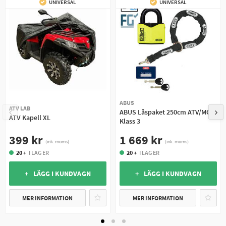
UNIVERSAL
UNIVERSAL
ABUS
ATV LAB
ABUS Låspaket 250cm ATV/MC
ATV Kapell XL
Klass 3
399 kr
1 669 kr
(ink. moms)
(ink. moms)
20 +
I LAGER
20 +
I LAGER
+ LÄGG I KUNDVAGN
+ LÄGG I KUNDVAGN
MER INFORMATION
MER INFORMATION