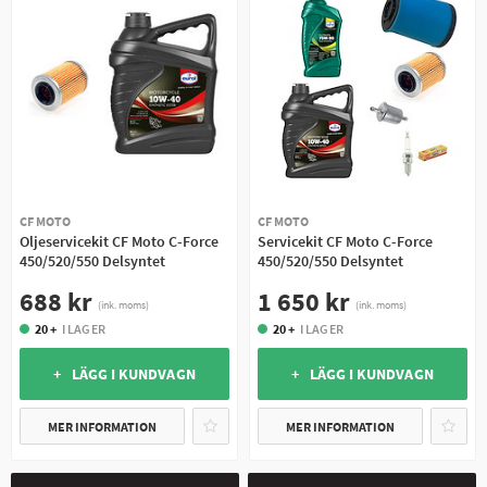
CF MOTO
CF MOTO
Oljeservicekit CF Moto C-Force
Servicekit CF Moto C-Force
450/520/550 Delsyntet
450/520/550 Delsyntet
688 kr
1 650 kr
(ink. moms)
(ink. moms)
20 +
I LAGER
20 +
I LAGER
+ LÄGG I KUNDVAGN
+ LÄGG I KUNDVAGN
MER INFORMATION
MER INFORMATION