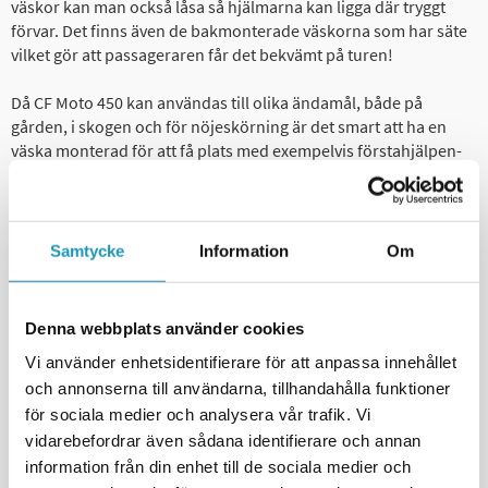
väskor kan man också låsa så hjälmarna kan ligga där tryggt
förvar. Det finns även de bakmonterade väskorna som har säte
vilket gör att passageraren får det bekvämt på turen!
Då CF Moto 450 kan användas till olika ändamål, både på
gården, i skogen och för nöjeskörning är det smart att ha en
väska monterad för att få plats med exempelvis förstahjälpen-
band och lite extra bensin ifall något oväntat händer! Såklart får
även termosen och matsäcken plats också!
Väska till CF Moto C Force 450
Samtycke
Information
Om
UNIVERSAL
UNIVERSAL
Denna webbplats använder cookies
Vi använder enhetsidentifierare för att anpassa innehållet
och annonserna till användarna, tillhandahålla funktioner
för sociala medier och analysera vår trafik. Vi
vidarebefordrar även sådana identifierare och annan
information från din enhet till de sociala medier och