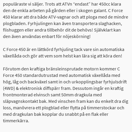
populäraste vi säljer. Trots att ATVn “endast” har 450cc klara
den de enkla arbeten på gården eller i skogen galant. C Force
450 klarar att dra både ATV-vagnar och att ploga med de mindre
plogbladen. Fyrhjulingen kan även transportera slaghacken,
flishuggen eller andra tillbehör dit de behövs! Självklart kan
den även användas enbart för nöjeskörning!
C Force 450 är en lättkörd fyrhjuling tack vare sin automatiska
växellåda och gör att vem som helst kan lära sig att köra den!
Förutom den kraftiga bränsleinsprutade motorn kommer C
Force 450 standardutrustad med automatisk växellåda med
hög, låg och backväxel samt in och urkopplingsbar fyrhjulsdrift
(4WD) & elektronisk diffspärr fram. Dessutom ingår en kraftig
frontmonterad elvinsch samt 50mm dragkula med
släpvagnskontakt bak. Med vinschen fram kan du enkelt dra dig
loss, manövrera ett plogblad eller flytta på timmerstockar och
med dragkulan bak kopplar du snabbt på en flak eller
timmerkärra.