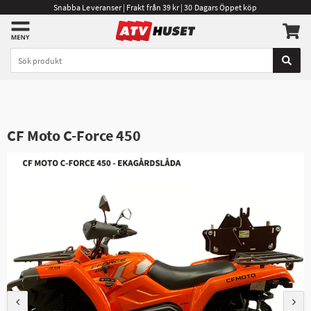
Snabba Leveranser | Frakt från 39 kr | 30 Dagars Öppet köp
CF Moto C-Force 450