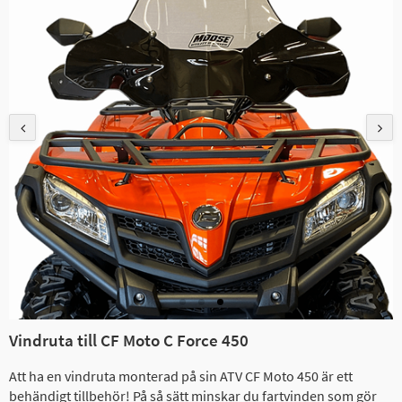
Vindruta till CF Moto C Force 450
Att ha en vindruta monterad på sin ATV CF Moto 450 är ett
behändigt tillbehör! På så sätt minskar du fartvinden som gör