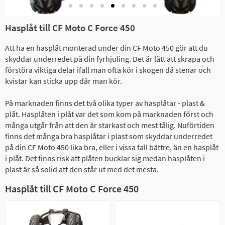
Hasplåt till CF Moto C Force 450
Att ha en hasplåt monterad under din CF Moto 450 gör att du
skyddar underredet på din fyrhjuling. Det är lätt att skrapa och
förstöra viktiga delar ifall man ofta kör i skogen då stenar och
kvistar kan sticka upp där man kör.
På marknaden finns det två olika typer av hasplåtar - plast &
plåt. Hasplåten i plåt var det som kom på marknaden först och
många utgår från att den är starkast och mest tålig. Nuförtiden
finns det många bra hasplåtar i plast som skyddar underredet
på din CF Moto 450 lika bra, eller i vissa fall bättre, än en hasplåt
i plåt. Det finns risk att plåten bucklar sig medan hasplåten i
plast är så solid att den står ut med det mesta.
Hasplåt till CF Moto C Force 450