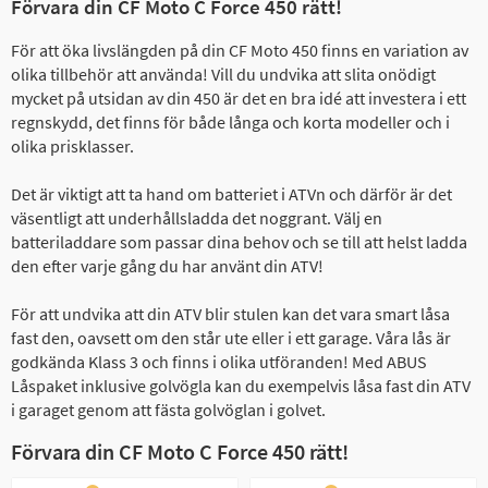
Förvara din CF Moto C Force 450 rätt!
För att öka livslängden på din CF Moto 450 finns en variation av
olika tillbehör att använda! Vill du undvika att slita onödigt
mycket på utsidan av din 450 är det en bra idé att investera i ett
regnskydd, det finns för både långa och korta modeller och i
olika prisklasser.
Det är viktigt att ta hand om batteriet i ATVn och därför är det
väsentligt att underhållsladda det noggrant. Välj en
batteriladdare som passar dina behov och se till att helst ladda
den efter varje gång du har använt din ATV!
För att undvika att din ATV blir stulen kan det vara smart låsa
fast den, oavsett om den står ute eller i ett garage. Våra lås är
godkända Klass 3 och finns i olika utföranden! Med ABUS
Låspaket inklusive golvögla kan du exempelvis låsa fast din ATV
i garaget genom att fästa golvöglan i golvet.
Förvara din CF Moto C Force 450 rätt!