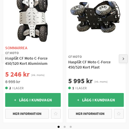
SOMMARREA
CF MOTO
CF MOTO
Hasplåt CF Moto C-Force
Hasplåt CF Moto C-Force
450/520 Kort Aluminium
450/520 Kort Plast
5 246 kr
(ink. moms)
5 995 kr
6 995 kr
(ink. moms)
2
I LAGER
1
I LAGER
+ LÄGG I KUNDVAGN
+ LÄGG I KUNDVAGN
MER INFORMATION
MER INFORMATION