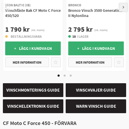
IRON BALTIC (IB)
BRONCO
Vinschfäste Bak CF Moto C Force
Bronco Vinsch 3500 Generation
450/520
II Nylonlina
1 790 kr
2 795 kr
(ink. moms)
(ink. moms)
BESTÄLLNINGSVARA
18
I LAGER
+ LÄGG I KUNDVAGN
+ LÄGG I KUNDVAGN
MER INFORMATION
MER INFORMATION
VINSCHMONTERINGS GUIDE
VINSCHVAJER GUIDE
VINSCHELEKTRONIK GUIDE
WARN VINSCH GUIDE
CF Moto C Force 450 - FÖRVARA