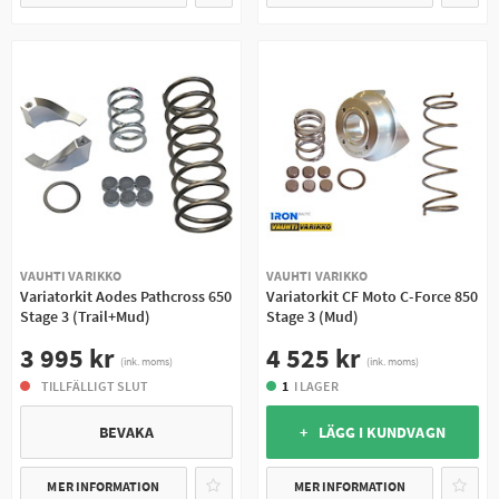
VAUHTI VARIKKO
VAUHTI VARIKKO
Variatorkit Aodes Pathcross 650
Variatorkit CF Moto C-Force 850
Stage 3 (Trail+Mud)
Stage 3 (Mud)
3 995 kr
4 525 kr
(ink. moms)
(ink. moms)
TILLFÄLLIGT SLUT
1
I LAGER
BEVAKA
+ LÄGG I KUNDVAGN
MER INFORMATION
MER INFORMATION