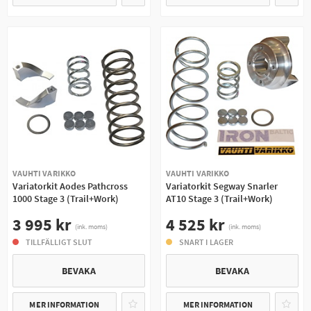
VAUHTI VARIKKO
VAUHTI VARIKKO
Variatorkit Aodes Pathcross
Variatorkit Segway Snarler
1000 Stage 3 (Trail+Work)
AT10 Stage 3 (Trail+Work)
3 995 kr
4 525 kr
(ink. moms)
(ink. moms)
TILLFÄLLIGT SLUT
SNART I LAGER
BEVAKA
BEVAKA
MER INFORMATION
MER INFORMATION