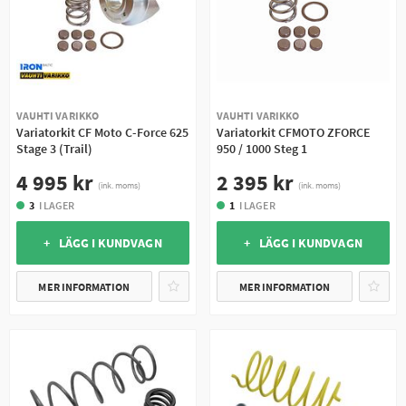
VAUHTI VARIKKO
VAUHTI VARIKKO
Variatorkit CF Moto C-Force 625
Variatorkit CFMOTO ZFORCE
Stage 3 (Trail)
950 / 1000 Steg 1
4 995 kr
2 395 kr
(ink. moms)
(ink. moms)
3
I LAGER
1
I LAGER
+ LÄGG I KUNDVAGN
+ LÄGG I KUNDVAGN
MER INFORMATION
MER INFORMATION