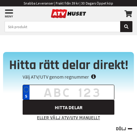
Snabba Leveranser | Frakt från 39 kr | 30 Dagars Öppet köp
Hitta rätt delar direkt!
Välj ATV/UTV genom regnummer
HITTA DELAR
ELLER VÄLJ ATV/UTV MANUELLT
DÖLJ