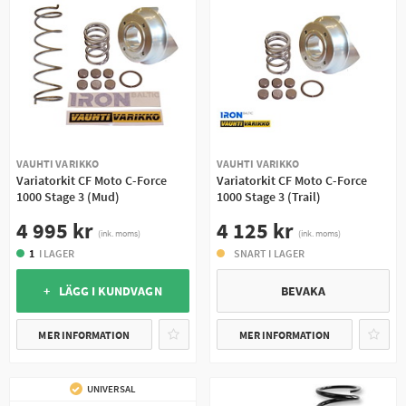
VAUHTI VARIKKO
VAUHTI VARIKKO
Variatorkit CF Moto C-Force
Variatorkit CF Moto C-Force
1000 Stage 3 (Mud)
1000 Stage 3 (Trail)
4 995 kr
4 125 kr
(ink. moms)
(ink. moms)
1
I LAGER
SNART I LAGER
+ LÄGG I KUNDVAGN
BEVAKA
MER INFORMATION
MER INFORMATION
UNIVERSAL