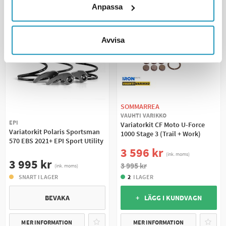
Anpassa
Avvisa
SOMMARREA
VAUHTI VARIKKO
EPI
Variatorkit CF Moto U-Force
Variatorkit Polaris Sportsman
1000 Stage 3 (Trail + Work)
570 EBS 2021+ EPI Sport Utility
3 596 kr
(ink. moms)
3 995 kr
3 995 kr
(ink. moms)
SNART I LAGER
2
I LAGER
BEVAKA
+ LÄGG I KUNDVAGN
MER INFORMATION
MER INFORMATION