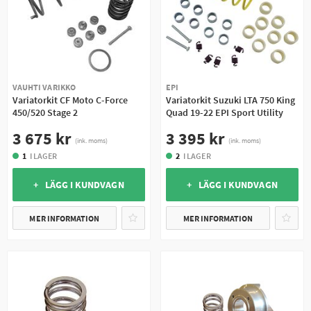
VAUHTI VARIKKO
EPI
Variatorkit CF Moto C-Force
Variatorkit Suzuki LTA 750 King
450/520 Stage 2
Quad 19-22 EPI Sport Utility
3 675 kr
3 395 kr
(ink. moms)
(ink. moms)
1
I LAGER
2
I LAGER
+ LÄGG I KUNDVAGN
+ LÄGG I KUNDVAGN
MER INFORMATION
MER INFORMATION