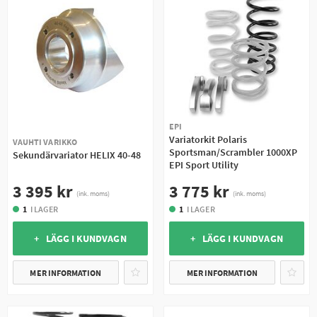
EPI
Variatorkit Polaris
VAUHTI VARIKKO
Sportsman/Scrambler 1000XP
Sekundärvariator HELIX 40-48
EPI Sport Utility
3 395 kr
3 775 kr
(ink. moms)
(ink. moms)
1
I LAGER
1
I LAGER
+ LÄGG I KUNDVAGN
+ LÄGG I KUNDVAGN
MER INFORMATION
MER INFORMATION