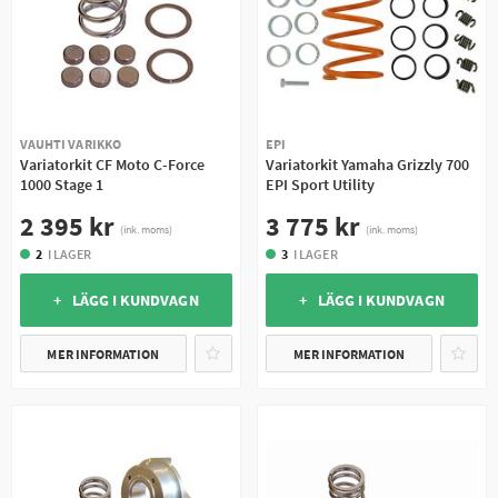
VAUHTI VARIKKO
EPI
Variatorkit CF Moto C-Force
Variatorkit Yamaha Grizzly 700
1000 Stage 1
EPI Sport Utility
2 395 kr
3 775 kr
(ink. moms)
(ink. moms)
2
I LAGER
3
I LAGER
+ LÄGG I KUNDVAGN
+ LÄGG I KUNDVAGN
MER INFORMATION
MER INFORMATION