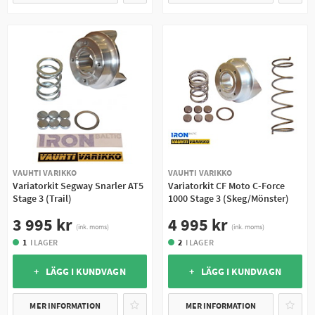
VAUHTI VARIKKO
VAUHTI VARIKKO
Variatorkit Segway Snarler AT5
Variatorkit CF Moto C-Force
Stage 3 (Trail)
1000 Stage 3 (Skeg/Mönster)
3 995 kr
4 995 kr
(ink. moms)
(ink. moms)
1
I LAGER
2
I LAGER
+ LÄGG I KUNDVAGN
+ LÄGG I KUNDVAGN
MER INFORMATION
MER INFORMATION