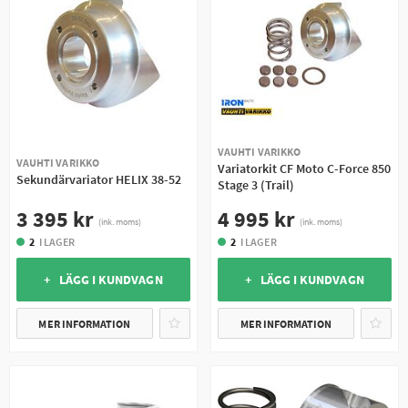
VAUHTI VARIKKO
VAUHTI VARIKKO
Variatorkit CF Moto C-Force 850
Sekundärvariator HELIX 38-52
Stage 3 (Trail)
3 395 kr
4 995 kr
(ink. moms)
(ink. moms)
2
I LAGER
2
I LAGER
+ LÄGG I KUNDVAGN
+ LÄGG I KUNDVAGN
MER INFORMATION
MER INFORMATION