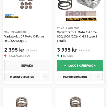
VAUHTI VARIKKO
Variatorkit CF Moto C-Force
VAUHTI VARIKKO
Variatorkit CF Moto C-Force
850/1000 (2024+) G3 Stage 3
450/520 Stage 1
(Trail)
2 395 kr
3 995 kr
(ink. moms)
(ink. moms)
TILLFÄLLIGT SLUT
4
I LAGER
BEVAKA
+ LÄGG I KUNDVAGN
MER INFORMATION
MER INFORMATION