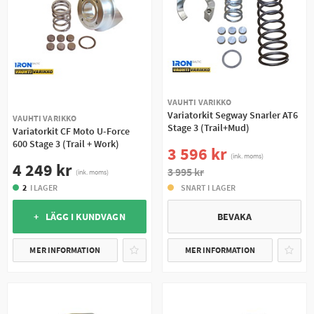
VAUHTI VARIKKO
Variatorkit Segway Snarler AT6
VAUHTI VARIKKO
Stage 3 (Trail+Mud)
Variatorkit CF Moto U-Force
600 Stage 3 (Trail + Work)
3 596 kr
(ink. moms)
4 249 kr
3 995 kr
(ink. moms)
2
I LAGER
SNART I LAGER
+ LÄGG I KUNDVAGN
BEVAKA
MER INFORMATION
MER INFORMATION