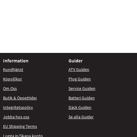
Information
Guider
Kundtjänst
ATV Guiden
Köpvillkor
Plog Guiden
Om Oss
Service Guiden
Butik & Öppettider
Batteri Guiden
Integritetspolicy
Däck Guiden
Jobba hos oss
Se alla Guider
EU Shipping Terms
Logga in/Skapa konto