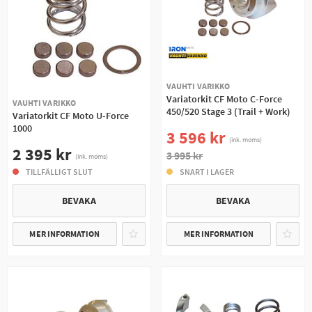
VAUHTI VARIKKO
Variatorkit CF Moto C-Force
VAUHTI VARIKKO
450/520 Stage 3 (Trail + Work)
Variatorkit CF Moto U-Force
1000
3 596 kr
(ink. moms)
2 395 kr
3 995 kr
(ink. moms)
TILLFÄLLIGT SLUT
SNART I LAGER
BEVAKA
BEVAKA
MER INFORMATION
MER INFORMATION