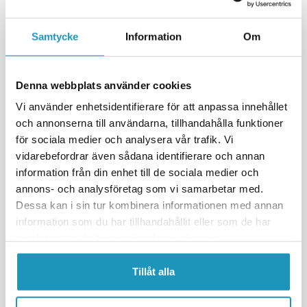
Samtycke
Information
Om
Denna webbplats använder cookies
Vi använder enhetsidentifierare för att anpassa innehållet
och annonserna till användarna, tillhandahålla funktioner
för sociala medier och analysera vår trafik. Vi
EPI
EPI
vidarebefordrar även sådana identifierare och annan
Variatorkit Suzuki Kingquad
Variatorkit Arctic Cat 700 2008-
750 EPI Sport Utility
EPI Sport Utility
information från din enhet till de sociala medier och
annons- och analysföretag som vi samarbetar med.
3 780 kr
3 715 kr
(ink. moms)
(ink. moms)
Dessa kan i sin tur kombinera informationen med annan
BESTÄLLNINGSVARA
BESTÄLLNINGSVARA
information som du har tillhandahållit eller som de har
samlat in när du har använt deras tjänster.
+ LÄGG I KUNDVAGN
+ LÄGG I KUNDVAGN
Tillåt alla
MER INFORMATION
MER INFORMATION