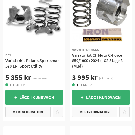
VAUHTI VARIKKO
Variatorkit CF Moto C-Force
EPI
Variatorkit Polaris Sportsman
850/1000 (2024+) G3 Stage 3
570 EPI Sport Utility
(Mud)
5 355 kr
3 995 kr
(ink. moms)
(ink. moms)
1
I LAGER
3
I LAGER
+ LÄGG I KUNDVAGN
+ LÄGG I KUNDVAGN
MER INFORMATION
MER INFORMATION