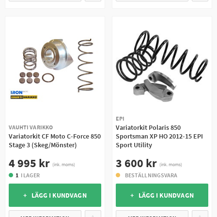
EPI
Variatorkit Polaris 850
VAUHTI VARIKKO
Variatorkit CF Moto C-Force 850
Sportsman XP HO 2012-15 EPI
Stage 3 (Skeg/Mönster)
Sport Utility
4 995 kr
3 600 kr
(ink. moms)
(ink. moms)
1
I LAGER
BESTÄLLNINGSVARA
+ LÄGG I KUNDVAGN
+ LÄGG I KUNDVAGN