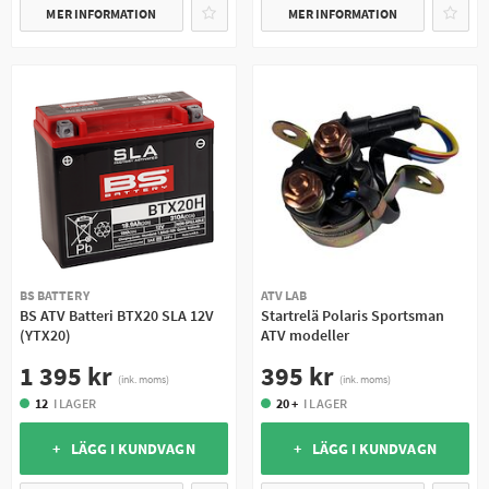
MER INFORMATION
MER INFORMATION
BS BATTERY
ATV LAB
BS ATV Batteri BTX20 SLA 12V
Startrelä Polaris Sportsman
(YTX20)
ATV modeller
1 395 kr
395 kr
(ink. moms)
(ink. moms)
12
I LAGER
20 +
I LAGER
+ LÄGG I KUNDVAGN
+ LÄGG I KUNDVAGN