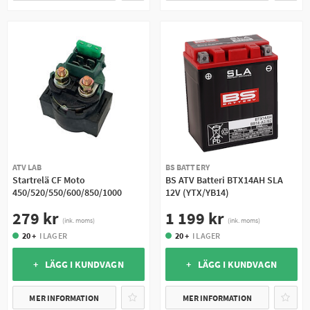
ATV LAB
BS BATTERY
Startrelä CF Moto
BS ATV Batteri BTX14AH SLA
450/520/550/600/850/1000
12V (YTX/YB14)
279 kr
1 199 kr
(ink. moms)
(ink. moms)
20 +
I LAGER
20 +
I LAGER
+ LÄGG I KUNDVAGN
+ LÄGG I KUNDVAGN
MER INFORMATION
MER INFORMATION