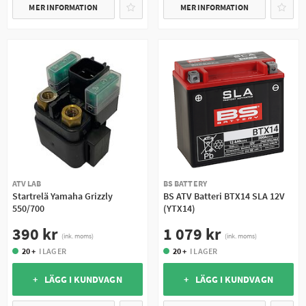
MER INFORMATION
MER INFORMATION
ATV LAB
BS BATTERY
Startrelä Yamaha Grizzly
BS ATV Batteri BTX14 SLA 12V
550/700
(YTX14)
390 kr
1 079 kr
(ink. moms)
(ink. moms)
20 +
I LAGER
20 +
I LAGER
+ LÄGG I KUNDVAGN
+ LÄGG I KUNDVAGN