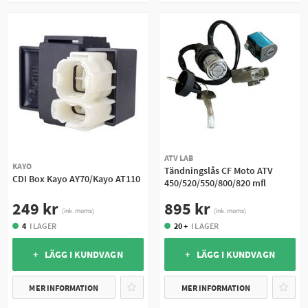
ATV LAB
KAYO
Tändningslås CF Moto ATV
CDI Box Kayo AY70/Kayo AT110
450/520/550/800/820 mfl
249 kr
895 kr
(ink. moms)
(ink. moms)
4
I LAGER
20 +
I LAGER
+ LÄGG I KUNDVAGN
+ LÄGG I KUNDVAGN
MER INFORMATION
MER INFORMATION