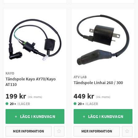
KAYO
ATV LAB
Tändspole Kayo AY70/Kayo
Tändspole Linhai 260 / 300
AT110
449 kr
199 kr
(ink. moms)
(ink. moms)
20 +
I LAGER
20 +
I LAGER
+ LÄGG I KUNDVAGN
+ LÄGG I KUNDVAGN
MER INFORMATION
MER INFORMATION