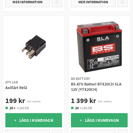
MER INFORMATION
MER INFORMATION
BS BATTERY
ATV LAB
BS ATV Batteri BTX20CH SLA
Axillärt Relä
12V (YTX20CH)
199 kr
1 399 kr
(ink. moms)
(ink. moms)
20 +
I LAGER
20
I LAGER
+ LÄGG I KUNDVAGN
+ LÄGG I KUNDVAGN