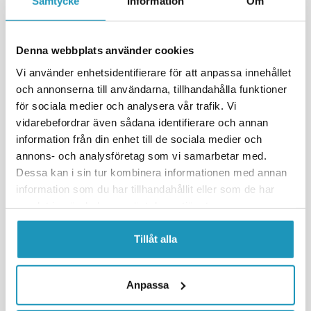
Samtycke
Information
Om
MER INFORMATION
MER INFORMATION
Denna webbplats använder cookies
Vi använder enhetsidentifierare för att anpassa innehållet
och annonserna till användarna, tillhandahålla funktioner
för sociala medier och analysera vår trafik. Vi
vidarebefordrar även sådana identifierare och annan
information från din enhet till de sociala medier och
annons- och analysföretag som vi samarbetar med.
Dessa kan i sin tur kombinera informationen med annan
ATV LAB
BRONCO
information som du har tillhandahållit eller som de har
Startmotor Suzuki LT-A 400 /
Startrelä Yamaha Grizzly
LT-F 02-10
550/700
samlat in när du har använt deras tjänster.
1 385 kr
535 kr
(ink. moms)
(ink. moms)
Tillåt alla
20 +
I LAGER
15
I LAGER
+ LÄGG I KUNDVAGN
+ LÄGG I KUNDVAGN
Anpassa
MER INFORMATION
MER INFORMATION