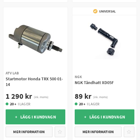
UNIVERSAL
ATV LAB
NGK
Startmotor Honda TRX 500 01-
NGK Tändhatt XD05F
14
89 kr
1 290 kr
(ink. moms)
(ink. moms)
20 +
I LAGER
20 +
I LAGER
+ LÄGG I KUNDVAGN
+ LÄGG I KUNDVAGN
MER INFORMATION
MER INFORMATION