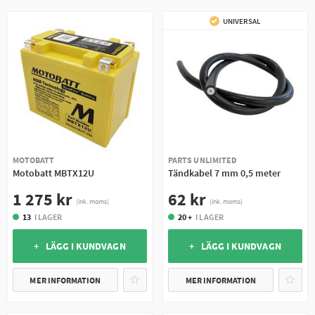
UNIVERSAL
MOTOBATT
PARTS UNLIMITED
Motobatt MBTX12U
Tändkabel 7 mm 0,5 meter
1 275 kr
62 kr
(ink. moms)
(ink. moms)
13
I LAGER
20 +
I LAGER
+ LÄGG I KUNDVAGN
+ LÄGG I KUNDVAGN
MER INFORMATION
MER INFORMATION