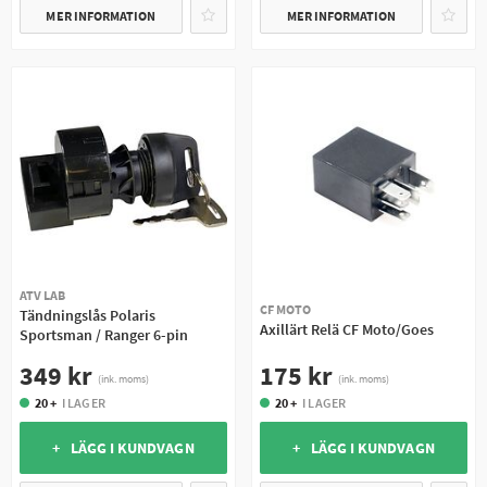
MER INFORMATION
MER INFORMATION
ATV LAB
CF MOTO
Tändningslås Polaris
Axillärt Relä CF Moto/Goes
Sportsman / Ranger 6-pin
175 kr
349 kr
(ink. moms)
(ink. moms)
20 +
I LAGER
20 +
I LAGER
+ LÄGG I KUNDVAGN
+ LÄGG I KUNDVAGN