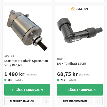
UNIVERSAL
ATV LAB
NGK
Startmotor Polaris Sportsman
NGK Tändhatt LB05F
570 / Ranger
68,75 kr
1 490 kr
(ink. moms)
(ink. moms)
20 +
I LAGER
20 +
I LAGER
+ LÄGG I KUNDVAGN
+ LÄGG I KUNDVAGN
MER INFORMATION
MER INFORMATION