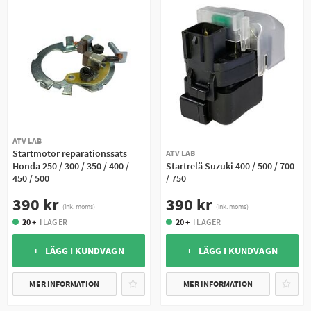
ATV LAB
Startmotor reparationssats
ATV LAB
Honda 250 / 300 / 350 / 400 /
Startrelä Suzuki 400 / 500 / 700
450 / 500
/ 750
390 kr
390 kr
(ink. moms)
(ink. moms)
20 +
I LAGER
20 +
I LAGER
+ LÄGG I KUNDVAGN
+ LÄGG I KUNDVAGN
MER INFORMATION
MER INFORMATION