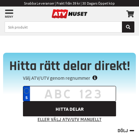
Snabba Leveranser | Frakt från 39 kr | 30 Dagars Öppet köp
Hitta rätt delar direkt!
Välj ATV/UTV genom regnummer
HITTA DELAR
ELLER VÄLJ ATV/UTV MANUELLT
DÖLJ