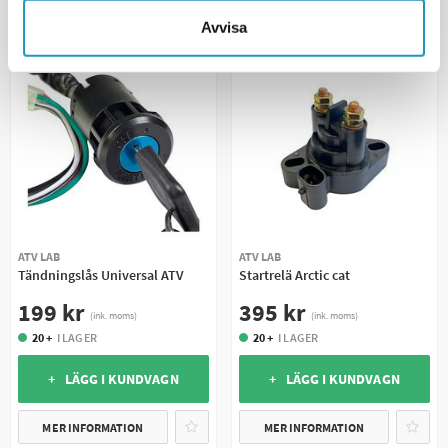
Avvisa
UNIVERSAL
ATV LAB
ATV LAB
Tändningslås Universal ATV
Startrelä Arctic cat
199 kr
395 kr
(ink. moms)
(ink. moms)
20 +
I LAGER
20 +
I LAGER
+ LÄGG I KUNDVAGN
+ LÄGG I KUNDVAGN
MER INFORMATION
MER INFORMATION