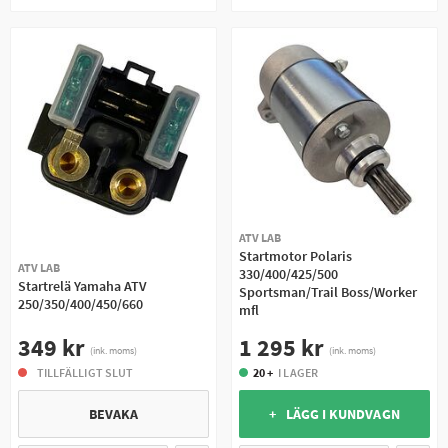
ATV LAB
Startmotor Polaris
ATV LAB
330/400/425/500
Startrelä Yamaha ATV
Sportsman/Trail Boss/Worker
250/350/400/450/660
mfl
349 kr
1 295 kr
(ink. moms)
(ink. moms)
TILLFÄLLIGT SLUT
20 +
I LAGER
BEVAKA
+ LÄGG I KUNDVAGN