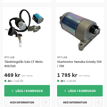
ATV LAB
ATV LAB
Tändningslås Sats CF Moto
Startmotor Yamaha Grizzly 550
450/520
/ 700
469 kr
1 795 kr
(ink. moms)
(ink. moms)
20 +
I LAGER
20 +
I LAGER
+ LÄGG I KUNDVAGN
+ LÄGG I KUNDVAGN
MER INFORMATION
MER INFORMATION