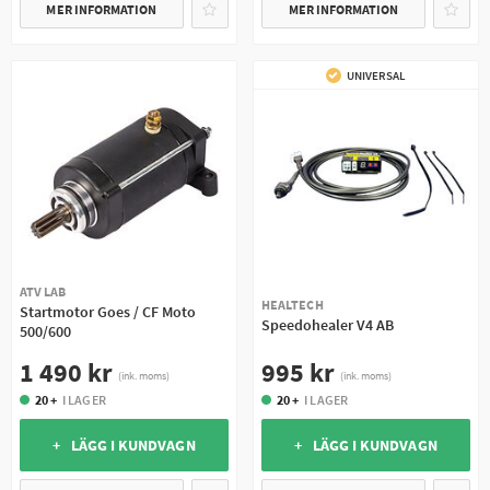
MER INFORMATION
MER INFORMATION
UNIVERSAL
ATV LAB
HEALTECH
Startmotor Goes / CF Moto
Speedohealer V4 AB
500/600
995 kr
1 490 kr
(ink. moms)
(ink. moms)
20 +
I LAGER
20 +
I LAGER
+ LÄGG I KUNDVAGN
+ LÄGG I KUNDVAGN