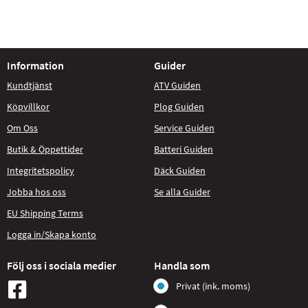
Information
Guider
Kundtjänst
ATV Guiden
Köpvillkor
Plog Guiden
Om Oss
Service Guiden
Butik & Öppettider
Batteri Guiden
Integritetspolicy
Däck Guiden
Jobba hos oss
Se alla Guider
EU Shipping Terms
Logga in/Skapa konto
Följ oss i sociala medier
Handla som
Privat (ink. moms)