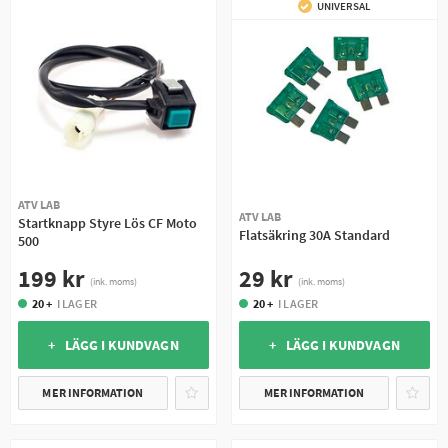
UNIVERSAL
ATV LAB
ATV LAB
Startknapp Styre Lös CF Moto
Flatsäkring 30A Standard
500
29 kr
199 kr
(ink. moms)
(ink. moms)
20 +
I LAGER
20 +
I LAGER
+ LÄGG I KUNDVAGN
+ LÄGG I KUNDVAGN
MER INFORMATION
MER INFORMATION