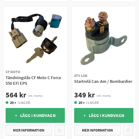
CF MOTO
ATV LAB
Tändningslås CF Moto C Force
Startrelä Can-Am / Bombardier
550 EFi EPS
349 kr
564 kr
(ink. moms)
(ink. moms)
20 +
I LAGER
20 +
I LAGER
+ LÄGG I KUNDVAGN
+ LÄGG I KUNDVAGN
MER INFORMATION
MER INFORMATION