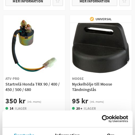
MER INFORMATION
MER INFORMATION
UNIVERSAL
ATV-PRO
MOOSE
Startrelä Honda TRX 90 / 400 /
Nyckelhölje till Moose
450 / 500 / 680
Tändningslås
350 kr
95 kr
(ink. moms)
(ink. moms)
14
I LAGER
20 +
I LAGER
+ LÄGG I KUNDVAGN
+ LÄGG I KUNDVAGN