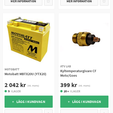
MER INFORMATION
MER INFORMATION
ATV LAB
MOTOBATT
Kyltemperaturgivare CF
Motobatt MBTX20U (YTX20)
Moto/Goes
2 042 kr
399 kr
(ink. moms)
(ink. moms)
9
I LAGER
20 +
I LAGER
+ LÄGG I KUNDVAGN
+ LÄGG I KUNDVAGN