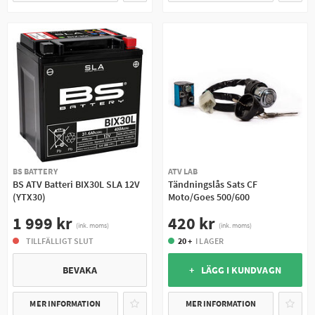
TIMRÄKNARE
T-MAP SENSOR
TUTA
TÄNDHATT
TÄNDKABEL
TÄNDNINGSLÅS
TÄNDSPOLE
VARVTALSGIVARE
BS BATTERY
ATV LAB
BS ATV Batteri BIX30L SLA 12V
Tändningslås Sats CF
VOLTMÄTARE
VÄXELLÄGESGIVARE
(YTX30)
Moto/Goes 500/600
1 999 kr
420 kr
(ink. moms)
(ink. moms)
TILLFÄLLIGT SLUT
20 +
I LAGER
BEVAKA
+ LÄGG I KUNDVAGN
MER INFORMATION
MER INFORMATION