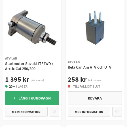
ATV LAB
ATV LAB
Startmotor Suzuki LTF4WD /
Relä Can Am ATV och UTV
Arctic Cat 250/300
258 kr
1 395 kr
(ink. moms)
(ink. moms)
TILLFÄLLIGT SLUT
20 +
I LAGER
BEVAKA
+ LÄGG I KUNDVAGN
MER INFORMATION
MER INFORMATION