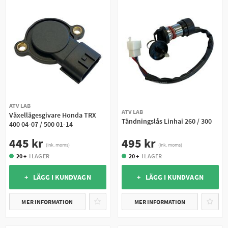
ATV LAB
ATV LAB
Växellägesgivare Honda TRX
Tändningslås Linhai 260 / 300
400 04-07 / 500 01-14
495 kr
445 kr
(ink. moms)
(ink. moms)
20 +
I LAGER
20 +
I LAGER
+ LÄGG I KUNDVAGN
+ LÄGG I KUNDVAGN
MER INFORMATION
MER INFORMATION