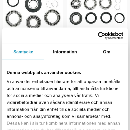
MOOSE
MOOSE
Lagersats Differential Bak
Lagersats Differential Bak
Honda TRX 250
Honda TRX 350
Samtycke
Information
Om
1 200 kr
1 360 kr
(ink. moms)
(ink. moms)
1
I LAGER
BESTÄLLNINGSVARA
Denna webbplats använder cookies
+ LÄGG I KUNDVAGN
+ LÄGG I KUNDVAGN
Vi använder enhetsidentifierare för att anpassa innehållet
och annonserna till användarna, tillhandahålla funktioner
MER INFORMATION
MER INFORMATION
för sociala medier och analysera vår trafik. Vi
vidarebefordrar även sådana identifierare och annan
information från din enhet till de sociala medier och
annons- och analysföretag som vi samarbetar med.
Dessa kan i sin tur kombinera informationen med annan