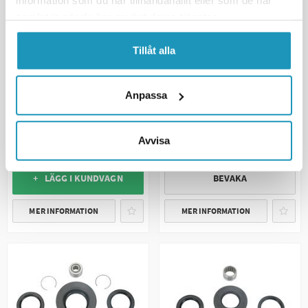
information som du har tillhandahållit eller som de har
samlat in när du har använt deras tjänster.
Tillåt alla
MOOSE
MOOSE
Lagersats Differential Bak
Lagersats Differential Bak
Anpassa
Honda TRX 350 / 400
Honda TRX 400 / 450
1 054 kr
1 053 kr
(ink. moms)
(ink. moms)
Avvisa
BESTÄLLNINGSVARA
TILLFÄLLIGT SLUT
+ LÄGG I KUNDVAGN
BEVAKA
MER INFORMATION
MER INFORMATION