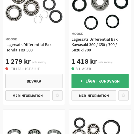
MOOSE
Lagersats Differential Bak
MOOSE
Lagersats Differential Bak
Kawasaki 360 / 650 / 700 /
Honda TRX 500
Suzuki 700
1 279 kr
1 418 kr
(ink. moms)
(ink. moms)
TILLFÄLLIGT SLUT
3
I LAGER
BEVAKA
+ LÄGG I KUNDVAGN
MER INFORMATION
MER INFORMATION