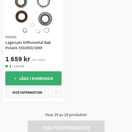
MOOSE
Lagersats Differential Bak
Polaris 550/850/1000
1 659 kr
(ink. moms)
1
I LAGER
+ LÄGG I KUNDVAGN
MER INFORMATION
Visar
29
av
29
produkter
INGA FLER PRODUKTER