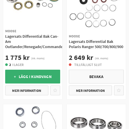
MOOSE
Lagersats Differential Bak Can-
MOOSE
Am
Lagersats Differential Bak
Outlander/Renegade/Commander
Polaris Ranger 500/700/800/900
1 775 kr
2 649 kr
(ink. moms)
(ink. moms)
2
I LAGER
TILLFÄLLIGT SLUT
+ LÄGG I KUNDVAGN
BEVAKA
MER INFORMATION
MER INFORMATION