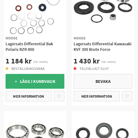
MOOSE
MOOSE
Lagersats Differential Bak
Lagersats Differential Kawasaki
Polaris RZR 800
KVF 300 Brute Force
1 184 kr
1 430 kr
(ink. moms)
(ink. moms)
BESTÄLLNINGSVARA
TILLFÄLLIGT SLUT
+ LÄGG I KUNDVAGN
BEVAKA
MER INFORMATION
MER INFORMATION