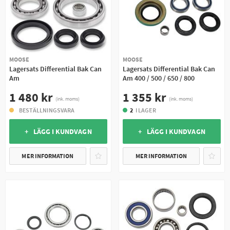
I slutväxeln sitter två vinkeldrev på axlar som är lagrade samt
packboxar för kardanaxel och drivaxlarnas anslutningar, i våra
lagersatser ingår samtliga lager, packboxar och tätningar för att
renovera en slutväxel.
MOOSE
MOOSE
Lagersats Differential Bak Can
Lagersats Differential Bak Can
Am
Am 400 / 500 / 650 / 800
1 480 kr
1 355 kr
(ink. moms)
(ink. moms)
BESTÄLLNINGSVARA
2
I LAGER
+ LÄGG I KUNDVAGN
+ LÄGG I KUNDVAGN
MER INFORMATION
MER INFORMATION