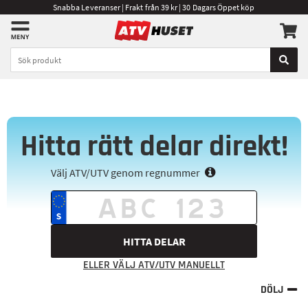
Snabba Leveranser | Frakt från 39 kr | 30 Dagars Öppet köp
Hitta rätt delar direkt!
Välj ATV/UTV genom regnummer
HITTA DELAR
ELLER VÄLJ ATV/UTV MANUELLT
DÖLJ