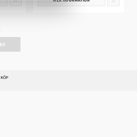
MER INFORMATION
r
ER
 KÖP