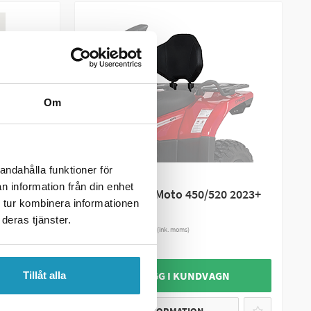
Om
andahålla funktioner för
CF MOTO
n information från din enhet
0/600
Ryggstöd CF Moto 450/520 2023+
 tur kombinera informationen
1 510 kr
deras tjänster.
(ink. moms)
2
I LAGER
GN
+ LÄGG I KUNDVAGN
Tillåt alla