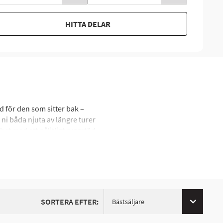
HITTA DELAR
d för den som sitter bak –
 ni båda njuta av längre turer
et med ett pålitligt ryggstöd
SORTERA EFTER:
Bästsäljare