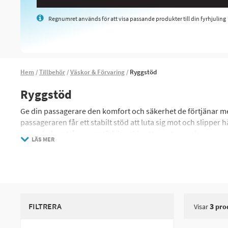
Regnumret används för att visa passande produkter till din fyrhjuling
Hem
Tillbehör
Väskor & Förvaring
Ryggstöd
Ryggstöd
Ge din passagerare den komfort och säkerhet de förtjänar med 
passageraren får ett stabilt stöd att luta sig mot och slipper
utan obehag. Våra ryggstöd är enkla att montera och passar d
LÄS MER
ATV.
FILTRERA
3
Visar
pro