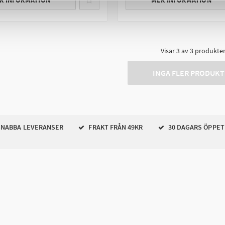
R INFORMATION
MER INFORMATION
Visar
3
av
3
produkte
INGA FLER PRODUKT
NABBA LEVERANSER
FRAKT FRÅN 49KR
30 DAGARS ÖPPET