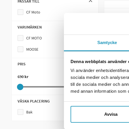
PASSAR TILL
CF Moto
VARUMÄRKEN
CF MOTO
Samtycke
MOOSE
Denna webbplats använder 
PRIS
Vi använder enhetsidentifierar
MOOSE
690 kr
1 996 kr
sociala medier och analysera 
Moose R
till de sociala medier och a
690 k
med annan information som du 
VÄSKA PLACERING
1
I LAGE
Bak
+
Avvisa