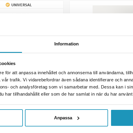
UNIVERSAL
Information
cookies
e för att anpassa innehållet och annonserna till användarna, tillh
CF MOTO
vår trafik. Vi vidarebefordrar även sådana identifierare och anna
yggstöd
Ryggstöd CF Moto 450/52
nnons- och analysföretag som vi samarbetar med. Dessa kan i sin
r
1 995 kr
har tillhandahållit eller som de har samlat in när du har använt 
(ink. moms)
(ink. moms)
R
1
I LAGER
 LÄGG I KUNDVAGN
+ LÄGG I KUNDVA
Anpassa