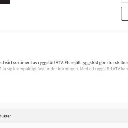
vårt sortiment av ryggstöd ATV. Ett rejält ryggstöd gör stor skillna
 hålla sig krampaktigt fast under körningen. Med ett ryggstöd ATV kan
e flesta ATV-modeller. Investera i passagerarens komfort och säkerh
dukter