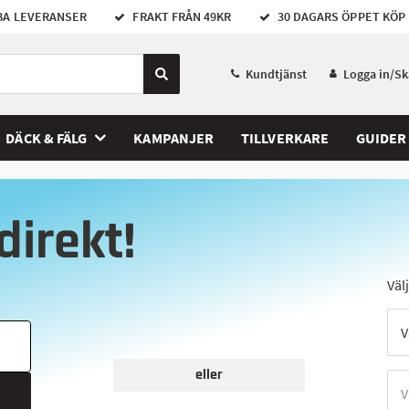
A LEVERANSER
FRAKT FRÅN 49KR
30 DAGARS ÖPPET KÖP
Kundtjänst
Logga in/S
DÄCK & FÄLG
KAMPANJER
TILLVERKARE
GUIDER
direkt!
Väl
eller