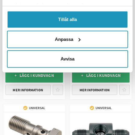
samlat in när du har använt deras tjänster.
Tillåt alla
GOODRIDGE
GOODRIDGE
Bromsslang Banjo Adapter 20
Anpassa
Bromsslang T-Kors
Grader Sidoböjj 10mm
1 110 kr
160 kr
(ink. moms)
(ink. moms)
Avvisa
2
I LAGER
3
I LAGER
+ LÄGG I KUNDVAGN
+ LÄGG I KUNDVAGN
MER INFORMATION
MER INFORMATION
UNIVERSAL
UNIVERSAL