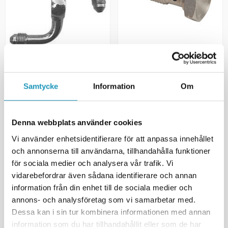
GOODRIDGE
GOODRIDGE
Bromsslang Banjo Adapter 90
Banjobult till Bromsslang
Grader 10mm
M10x1 21,1mm
Samtycke
Information
Om
235 kr
90 kr
(ink. moms)
(ink. moms)
3
I LAGER
7
I LAGER
Denna webbplats använder cookies
+ LÄGG I KUNDVAGN
+ LÄGG I KUNDVAGN
Vi använder enhetsidentifierare för att anpassa innehållet
och annonserna till användarna, tillhandahålla funktioner
MER INFORMATION
MER INFORMATION
för sociala medier och analysera vår trafik. Vi
vidarebefordrar även sådana identifierare och annan
UNIVERSAL
UNIVERSAL
information från din enhet till de sociala medier och
annons- och analysföretag som vi samarbetar med.
Dessa kan i sin tur kombinera informationen med annan
information som du har tillhandahållit eller som de har