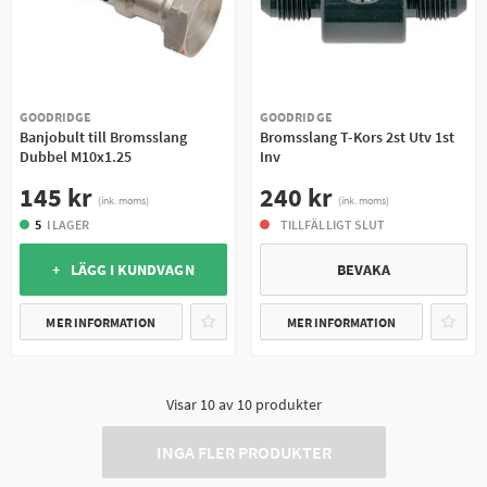
GOODRIDGE
GOODRIDGE
Banjobult till Bromsslang
Bromsslang T-Kors 2st Utv 1st
Dubbel M10x1.25
Inv
145 kr
240 kr
(ink. moms)
(ink. moms)
5
I LAGER
TILLFÄLLIGT SLUT
+ LÄGG I KUNDVAGN
BEVAKA
MER INFORMATION
MER INFORMATION
Visar
10
av
10
produkter
INGA FLER PRODUKTER