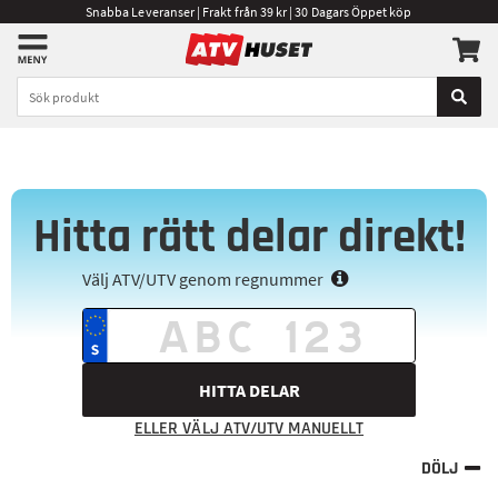
Snabba Leveranser | Frakt från 39 kr | 30 Dagars Öppet köp
Hitta rätt delar direkt!
Välj ATV/UTV genom regnummer
HITTA DELAR
ELLER VÄLJ ATV/UTV MANUELLT
DÖLJ