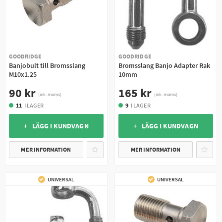
GOODRIDGE
GOODRIDGE
Banjobult till Bromsslang
Bromsslang Banjo Adapter Rak
M10x1.25
10mm
90 kr
165 kr
(ink. moms)
(ink. moms)
11
I LAGER
9
I LAGER
+ LÄGG I KUNDVAGN
+ LÄGG I KUNDVAGN
MER INFORMATION
MER INFORMATION
UNIVERSAL
UNIVERSAL