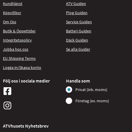
Kundtjänst
ATV Guiden
Köpvillkor
Plog Guiden
Om Oss
Service Guiden
Butik & Öppettider
Batteri Guiden
Integritetspolicy
Däck Guiden
Jobba hos oss
Se alla Guider
EU Shipping Terms
Logga in/Skapa konto
Följ oss i sociala medier
Handla som
Privat (ink. moms)
Företag (ex. moms)
ATVhusets Nyhetsbrev