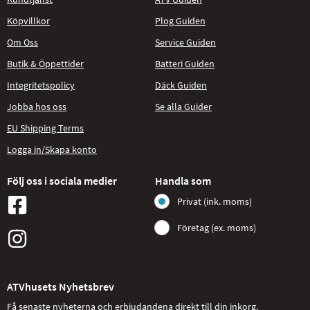
Köpvillkor
Plog Guiden
Om Oss
Service Guiden
Butik & Öppettider
Batteri Guiden
Integritetspolicy
Däck Guiden
Jobba hos oss
Se alla Guider
EU Shipping Terms
Logga in/Skapa konto
Följ oss i sociala medier
Handla som
Privat (ink. moms)
Företag (ex. moms)
ATVhusets Nyhetsbrev
Få senaste nyheterna och erbjudandena direkt till din inkorg.