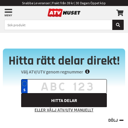
Snabba Leveranser | Frakt från 39 kr | 30 Dagars Öppet köp
Hitta rätt delar direkt!
Välj ATV/UTV genom regnummer
HITTA DELAR
ELLER VÄLJ ATV/UTV MANUELLT
DÖLJ