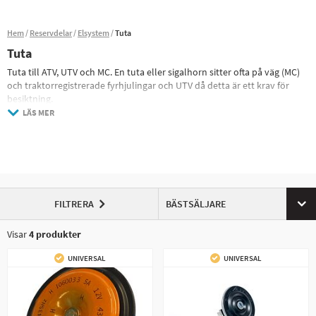
Hem
Reservdelar
Elsystem
Tuta
Tuta
Tuta till ATV, UTV och MC. En tuta eller sigalhorn sitter ofta på väg (MC)
och traktorregistrerade fyrhjulingar och UTV då detta är ett krav för
besiktning.
De flesta signalhorn består av en ganska enkel konstruktion där plus
LÄS MER
och minus kopplas direkt på tutan genom en knapp varpå tutan tjuter.
FILTRERA
BÄSTSÄLJARE
Visar
4
produkter
UNIVERSAL
UNIVERSAL