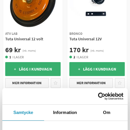
ATV LAB
BRONCO
Tuta Universal 12 volt
Tuta Universal 12V
69 kr
170 kr
(ink. moms)
(ink. moms)
1
I LAGER
2
I LAGER
+ LÄGG I KUNDVAGN
+ LÄGG I KUNDVAGN
MER INFORMATION
MER INFORMATION
UNIVERSAL
Samtycke
Information
Om