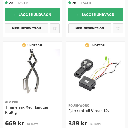
20 +
I LAGER
20 +
I LAGER
+ LÄGG I KUNDVAGN
+ LÄGG I KUNDVAGN
MER INFORMATION
MER INFORMATION
UNIVERSAL
UNIVERSAL
ATV-PRO
ROUGHWORX
Timmersax Med Handtag
Fjärrkontroll Vinsch 12v
Kraftig
389 kr
669 kr
(ink. moms)
(ink. moms)