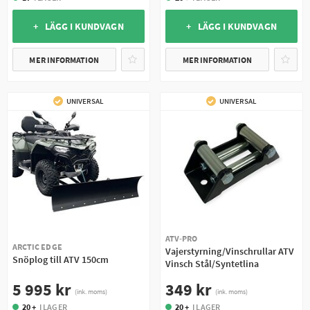
+ LÄGG I KUNDVAGN
+ LÄGG I KUNDVAGN
MER INFORMATION
MER INFORMATION
UNIVERSAL
UNIVERSAL
ATV-PRO
ARCTIC EDGE
Vajerstyrning/Vinschrullar ATV
Snöplog till ATV 150cm
Vinsch Stål/Syntetlina
5 995 kr
349 kr
(ink. moms)
(ink. moms)
20 +
I LAGER
20 +
I LAGER