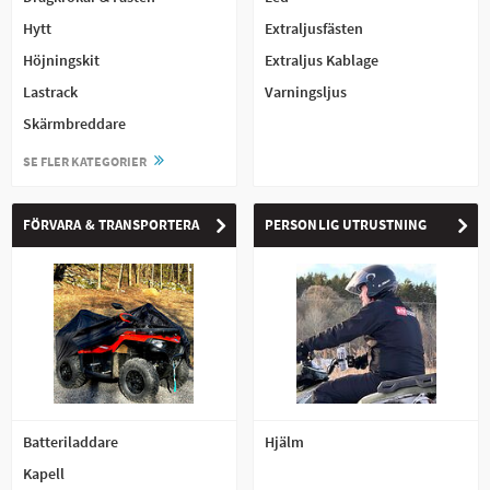
eller träd eller en mer specifik vagn för att utfodra hästarna med balar
Hytt
Extraljusfästen
eller vatten.
För att verkligen nyttja potentialen i din maskin finns det mängder av
Höjningskit
Extraljus Kablage
olika tillbehör som gör din maskin till en riktig arbetshäst, kanske
Lastrack
Varningsljus
behöver du skotta uppfarten på vintern med en
snöplog
eller få hjälp
av en
slaghack
med att slå gräset på ängarna hemma under
Skärmbreddare
sommaren?
Med rätt redskap kan du utföra alla möjliga sysslor snabbt och enkelt
SE FLER KATEGORIER
med din fyrhjuling, många sysslor blir dessutom mycket roligare att
utföra och i och med det mer troliga att de blir gjorda i tid.
Tillbehör eller Reservdel?
FÖRVARA & TRANSPORTERA
PERSONLIG UTRUSTNING
Vi delar upp ATV delar i två större kategorier, Tillbehör och Reservdelar.
Till tillbehör och utrustning räknar vi allt som oftast monteras i
efterhand på fyrhjulingen eller som köps till som komplement till
maskinen för att utföra vissa specifika arbetsuppgifter, sådana redskap
och utrustning kan vara en Snöplog, ATV Vagn eller Slaghack, men även
saker som Vindrutor,
vinschar
, hasplåtar eller
handtagsvärme
räknar vi
till denna kategori.
Kort sagt kan man säga att ett tillbehör är det du köper till din
befintliga maskin för att göra den mer lämpad för en viss arbetsuppgift
eller ett användningsområde du har.
Batteriladdare
Hjälm
Universal eller Märkesspecifika tillbehör
Kapell
Till fyrhjulingar och UTV finns det en mängd olika tillbehör och redskap,