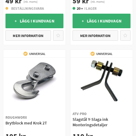
49 kr
59 kr
(ink. moms)
(ink. moms)
BESTÄLLNINGSVARA
20 +
I LAGER
+ LÄGG I KUNDVAGN
+ LÄGG I KUNDVAGN
MER INFORMATION
MER INFORMATION
UNIVERSAL
UNIVERSAL
ATV-PRO
ROUGHWORX
Slagstål Y-Slaga ink
Brytblock med Krok 2T
Monteringsdetaljer