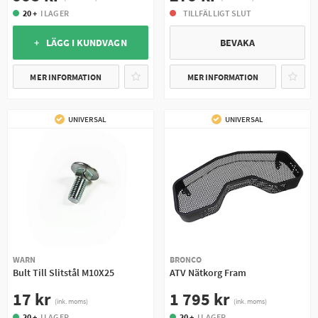
20 +
I LAGER
TILLFÄLLIGT SLUT
+ LÄGG I KUNDVAGN
BEVAKA
MER INFORMATION
MER INFORMATION
UNIVERSAL
UNIVERSAL
WARN
BRONCO
Bult Till Slitstål M10X25
ATV Nätkorg Fram
17 kr
1 795 kr
(ink. moms)
(ink. moms)
20 +
I LAGER
20 +
I LAGER