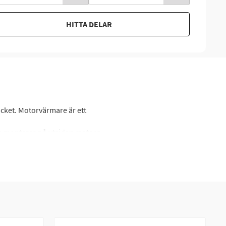
HITTA DELAR
cket. Motorvärmare är ett
om monteras på utsidan motorn
maskinen får hjälp att komma
r som inte tycker om när det är
ogning eller andra aktiviteter
tningssats och du kan med en
plar ifrån fordonet från