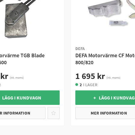
DEFA
orvärme TGB Blade
DEFA Motorvärme CF Mot
600
800/820
 kr
1 695 kr
(ink. moms)
(ink. moms)
R
2
I LAGER
 LÄGG I KUNDVAGN
+ LÄGG I KUNDVA
R INFORMATION
MER INFORMATION