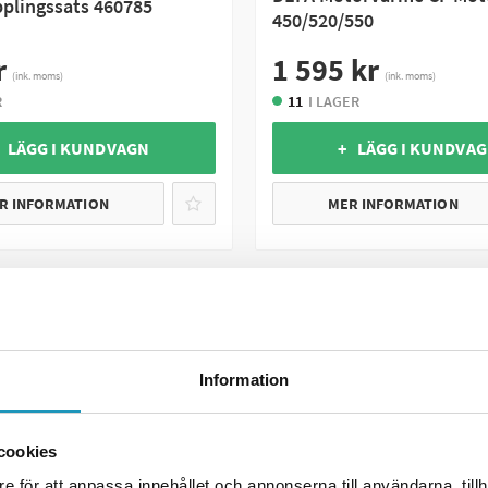
plingssats 460785
450/520/550
r
1 595 kr
(ink. moms)
(ink. moms)
R
11
I LAGER
 LÄGG I KUNDVAGN
+ LÄGG I KUNDVA
R INFORMATION
MER INFORMATION
UNIVERSAL
Information
cookies
e för att anpassa innehållet och annonserna till användarna, tillh