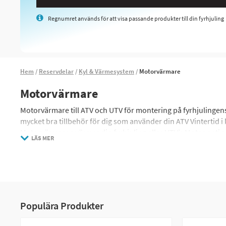
Regnumret används för att visa passande produkter till din fyrhjuling
Hem
Reservdelar
Kyl & Värmesystem
Motorvärmare
Motorvärmare
Motorvärmare till ATV och UTV för montering på fyrhjulingen
mycket bra tillbehör för dig som använder din ATV Vintertid i k
Motorvärmaren värmer din fyrhjuling eller UTV’s Motor ant
LÄS MER
som värmer upp motoroljan och motorblocket. En motorvärmar
upp i temperatur innan den startas vilket förutom att göra ma
för kallt ute.
Våra motorvärmare från välkända leverantörer är enkla att ins
under årets kalla månader och alltid vill ha maskinen redo a
timer i vägguttaget (ingår ej) välja vilka tidpunkter motorvärm
Populära Produkter
Anslutningssatserna till motorvärmarna har en snabbkontakt 
anslutningskabeln med.