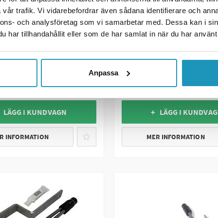
vår trafik. Vi vidarebefordrar även sådana identifierare och anna
nnons- och analysföretag som vi samarbetar med. Dessa kan i sin
DEFA
har tillhandahållit eller som de har samlat in när du har använt 
Defa Motorvärme Segway
er Cable LED
AT6
r
1 845 kr
Anpassa
(ink. moms)
(ink. moms)
GER
2
I LAGER
 LÄGG I KUNDVAGN
+ LÄGG I KUNDVA
R INFORMATION
MER INFORMATION