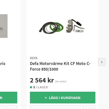
i en form för att passa på din
är mycket enkla att montera och
 att maskinen har rätt
g för att montera värmaren.
DEFA
ris
Defa Motorvärme Kit CF Moto C-
Force 850/1000
2 564 kr
(ink. moms)
5
I LAGER
GN
+ LÄGG I KUNDVAGN