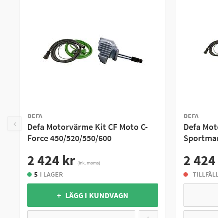
Olika typer av Motorvärmare:
Blockvärmare
En Blockvärmare är en motorvärmare som monteras på din fyr
motor perfekt. Motorvärmen värmer sedan motorn utifrån vil
inga större ingrepp behövs i fordonet för att komma ingång.
Kylvattenvärmare
En motorvärmare som värmer kylarvattnet på din ATV monteras
temperatur när den skall startas. En kylvattenvärmare kräver 
DEFA
DEFA
Defa Motorvärme Kit CF Moto C-
Defa Mot
Force 450/520/550/600
Sportman
2 424 kr
2 424
(ink. moms)
5
I LAGER
TILLFÄL
+ LÄGG I KUNDVAGN