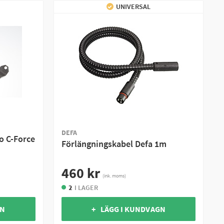
UNIVERSAL
DEFA
o C-Force
Förlängningskabel Defa 1m
460 kr
(ink. moms)
2
I LAGER
GN
+ LÄGG I KUNDVAGN