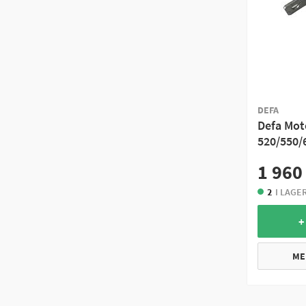
DEFA
Defa Mot
520/550/
1 960
2
I LAGE
+
ME