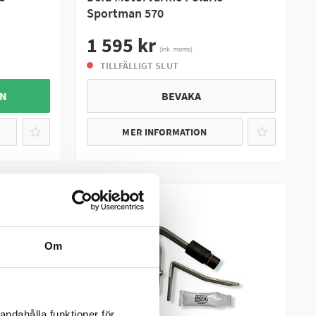
Sportman 570
1 595 kr
(ink. moms)
TILLFÄLLIGT SLUT
GN
BEVAKA
MER INFORMATION
Om
andahålla funktioner för