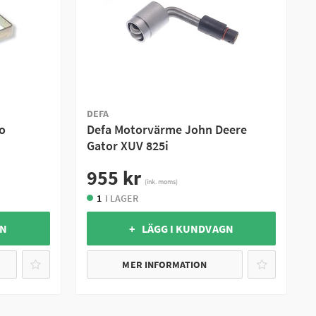
DEFA
o
Defa Motorvärme John Deere
Gator XUV 825i
955 kr
(ink. moms)
1
I LAGER
GN
+ LÄGG I KUNDVAGN
MER INFORMATION