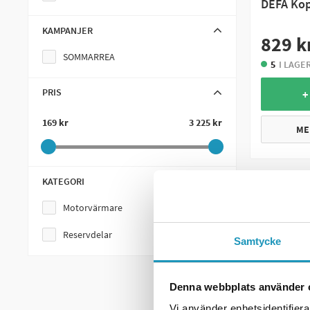
DEFA Kop
KAMPANJER
829 k
SOMMARREA
5
I LAGE
PRIS
+
169 kr
3 225 kr
ME
KATEGORI
Motorvärmare
Reservdelar
Samtycke
Denna webbplats använder 
Vi använder enhetsidentifierar