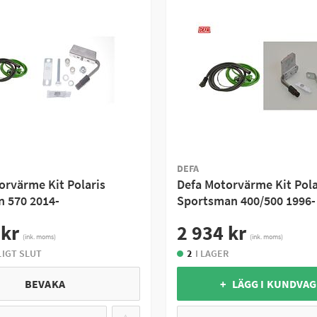
hjulings motorblock, blockvärmaren är modellanpassad och byggd 
ket gör att motoroljan och motorblocket värms upp. Blockvärmare 
 på en av din maskins kylarslangar och värmer upp kylarvattnet så
lite större ingrepp i din fyrhjuling då du behöver kapa en kylarslan
DEFA
orvärme Kit Polaris
Defa Motorvärme Kit Pola
 570 2014-
Sportsman 400/500 1996-
 kr
2 934 kr
(ink. moms)
(ink. moms)
LIGT SLUT
2
I LAGER
BEVAKA
+ LÄGG I KUNDVA