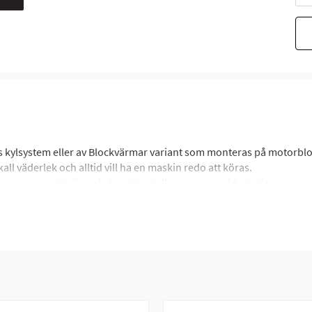
s kylsystem eller av Blockvärmar variant som monteras på motorblo
all väderlek och alltid vill ha en maskin redo att köras.
ingen genom att värma kylarvattnet eller genom en blockvärmare s
e monterad på en fyrhjuling som används i kall väderlek gör att 
skinen mer lättstartad även bidrar till mindre slitage på motordela
tallera och är ett ypperligt tillbehör för dig som arbetar med snöpl
tt köras. Motorvärmarna ansluts till vanligt vägguttag med en anslu
arna skall starta.
som du monterar på din ATV eller UTV och enkelt ansluter eller kop