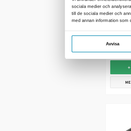
sociala medier och analysera 
till de sociala medier och a
med annan information som du 
DEFA
Defa Pow
169 k
Avvisa
20 +
I LA
+
ME