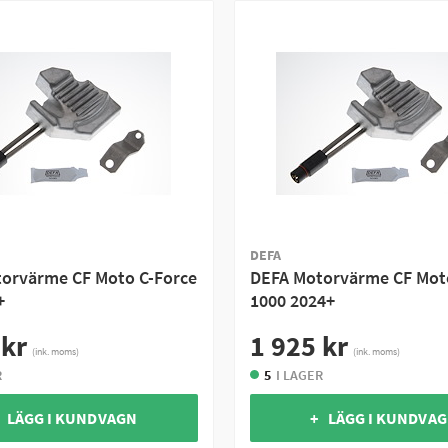
DEFA
orvärme CF Moto C-Force
DEFA Motorvärme CF Mot
+
1000 2024+
 kr
1 925 kr
(ink. moms)
(ink. moms)
R
5
I LAGER
 LÄGG I KUNDVAGN
+ LÄGG I KUNDVA