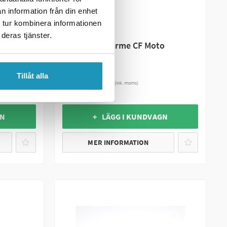
n information från din enhet
 tur kombinera informationen
DEFA
deras tjänster.
 Snarler
Defa Motorvärme CF Moto
850/1000
1 735 kr
Tillåt alla
(ink. moms)
6
I LAGER
GN
+ LÄGG I KUNDVAGN
MER INFORMATION