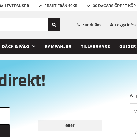
A LEVERANSER
FRAKT FRÅN 49KR
30 DAGARS ÖPPET KÖP
Kundtjänst
Logga in/S
DÄCK & FÄLG
KAMPANJER
TILLVERKARE
GUIDER
direkt!
Väl
eller