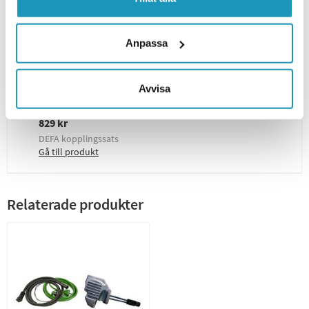
Kit innehåller
1x Defa Motorvärme Polaris Sportsman 400/500 1996-
Anpassa
2 105 kr
Motorvärmare från välkända Defa
Gå till produkt
Avvisa
1x DEFA Kopplingssats 460785
829 kr
DEFA kopplingssats
Gå till produkt
Relaterade produkter