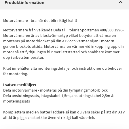
Produktinformation
Motorvärmare - bra när det blir riktigt kallt!
Motorvärmare från välkända Defa till Polaris Sportsman 400/500 1996-.
Motorvärmaren är av blockvärmartyp vilket betyder att värmaren
monteras på motorblocket på din ATV och värmer oljan i motorn
genom blockets utsida. Motorvärmaren värmer vid inkoppling upp din
motor så att fyrhjulingen blir mer lättstartad och snabbare kommer
upp i arbetstemperatur.
Kitet innehåller alla monteringsdetaljer och instruktioner du behöver
för montering.
I satsen medföljer:
Defa motorvärmare - monteras på din fyrhjulingsmotorblock
Defa anslutningssats, intagskabel 1,5m, anslutningskabel 2,5m &
monteringssats
Komplettera med en batteriladdare så kan du vara säker på att din ATV
alltid är pigg och startklar även vi riktigt kall väderlek.