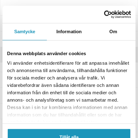
Passar dessa modeller
Specifikationer
Samtycke
Information
Om
Manualer & Guider
Denna webbplats använder cookies
Recensioner
Vi använder enhetsidentifierare för att anpassa innehållet
och annonserna till användarna, tillhandahålla funktioner
för sociala medier och analysera vår trafik. Vi
Frågor och svar
vidarebefordrar även sådana identifierare och annan
information från din enhet till de sociala medier och
Leverans- & Returinformation
annons- och analysföretag som vi samarbetar med.
Dessa kan i sin tur kombinera informationen med annan
Betalning
information som du har tillhandahållit eller som de har
samlat in när du har använt deras tjänster.
Tillåt alla