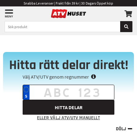
Snabba Leveranser | Frakt från 39 kr | 30 Dagars Öppet köp
Hitta rätt delar direkt!
Välj ATV/UTV genom regnummer
HITTA DELAR
ELLER VÄLJ ATV/UTV MANUELLT
DÖLJ