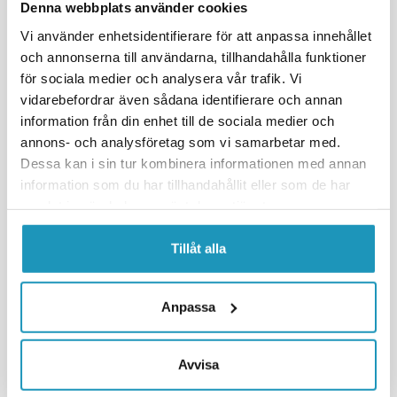
Denna webbplats använder cookies
Vi använder enhetsidentifierare för att anpassa innehållet
och annonserna till användarna, tillhandahålla funktioner
för sociala medier och analysera vår trafik. Vi
vidarebefordrar även sådana identifierare och annan
BEL-RAY
IPONE
Belray kylarvätska 1L Blå
Ipone kylarvätska 1L Blå
information från din enhet till de sociala medier och
Propylen
Monoetylen
annons- och analysföretag som vi samarbetar med.
199 kr
149 kr
Dessa kan i sin tur kombinera informationen med annan
(ink. moms)
(ink. moms)
information som du har tillhandahållit eller som de har
7
I LAGER
BESTÄLLNINGSVARA
samlat in när du har använt deras tjänster.
+ LÄGG I KUNDVAGN
+ LÄGG I KUNDVAGN
Tillåt alla
MER INFORMATION
MER INFORMATION
Anpassa
UNIVERSAL
Avvisa