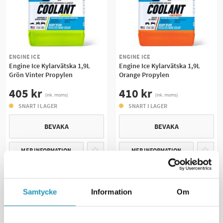
ENGINE ICE
ENGINE ICE
Engine Ice Kylarvätska 1,9L
Engine Ice Kylarvätska 1,9L
Grön Vinter Propylen
Orange Propylen
405 kr
410 kr
(ink. moms)
(ink. moms)
SNART I LAGER
SNART I LAGER
BEVAKA
BEVAKA
MER INFORMATION
MER INFORMATION
UNIVERSAL
UNIVERSAL
Samtycke
Information
Om