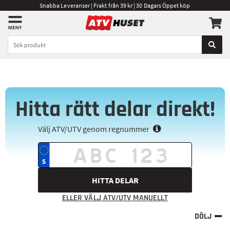
Snabba Leveranser | Frakt från 39 kr | 30 Dagars Öppet köp
Hitta rätt delar direkt!
Välj ATV/UTV genom regnummer
HITTA DELAR
ELLER VÄLJ ATV/UTV MANUELLT
DÖLJ