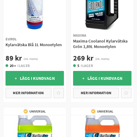
MAXIMA
EUROL
Maxima Coolanol Kylarvätska
Kylarvätska Blå 1L Monoetylen
Grön 1,89L Monoetylen
89 kr
269 kr
(ink. moms)
(ink. moms)
20 +
I LAGER
5
I LAGER
+ LÄGG I KUNDVAGN
+ LÄGG I KUNDVAGN
MER INFORMATION
MER INFORMATION
UNIVERSAL
UNIVERSAL