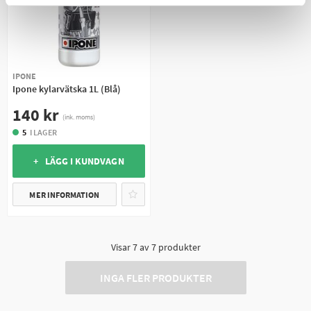
IPONE
Ipone kylarvätska 1L (Blå)
140 kr
(ink. moms)
5
I LAGER
+ LÄGG I KUNDVAGN
MER INFORMATION
Visar
7
av
7
produkter
INGA FLER PRODUKTER