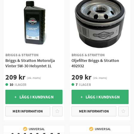
BRIGGS & STRATTON
BRIGGS & STRATTON
Briggs & Stratton Motorolja
Oljefilter Briggs & Stratton
Vinter 5W-30 Helsyntet 1L
492932
209 kr
209 kr
(ink. moms)
(ink. moms)
10
I LAGER
7
I LAGER
+ LÄGG I KUNDVAGN
+ LÄGG I KUNDVAGN
MER INFORMATION
MER INFORMATION
UNIVERSAL
UNIVERSAL