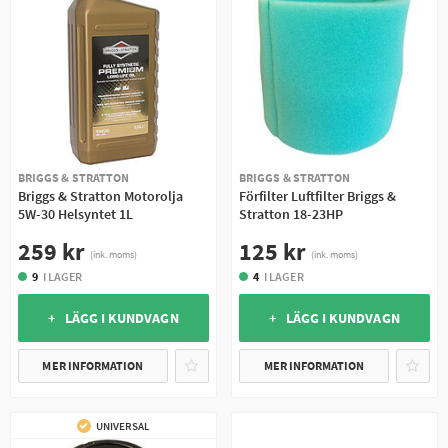
BRIGGS & STRATTON
BRIGGS & STRATTON
Briggs & Stratton Motorolja
Förfilter Luftfilter Briggs &
5W-30 Helsyntet 1L
Stratton 18-23HP
259 kr
125 kr
(ink. moms)
(ink. moms)
9
I LAGER
4
I LAGER
+ LÄGG I KUNDVAGN
+ LÄGG I KUNDVAGN
MER INFORMATION
MER INFORMATION
UNIVERSAL