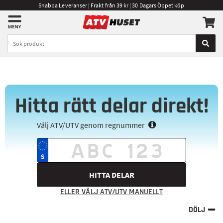
Snabba Leveranser | Frakt från 39 kr | 30 Dagars Öppet köp
Hitta rätt delar direkt!
Välj ATV/UTV genom regnummer
HITTA DELAR
ELLER VÄLJ ATV/UTV MANUELLT
DÖLJ