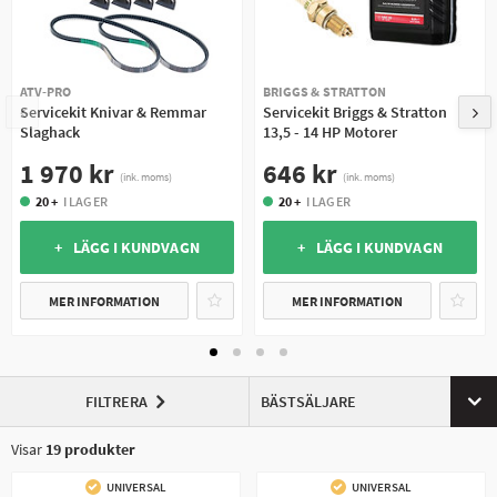
ATV-PRO
BRIGGS & STRATTON
Servicekit Knivar & Remmar
Servicekit Briggs & Stratton
Slaghack
13,5 - 14 HP Motorer
1 970 kr
646 kr
(ink. moms)
(ink. moms)
20 +
I LAGER
20 +
I LAGER
+ LÄGG I KUNDVAGN
+ LÄGG I KUNDVAGN
MER INFORMATION
MER INFORMATION
FILTRERA
BÄSTSÄLJARE
Visar
19
produkter
UNIVERSAL
UNIVERSAL