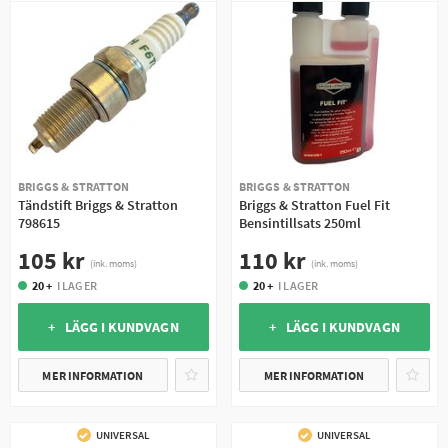
BRIGGS & STRATTON
BRIGGS & STRATTON
Tändstift Briggs & Stratton
Briggs & Stratton Fuel Fit
798615
Bensintillsats 250ml
105 kr
110 kr
(ink. moms)
(ink. moms)
20 +
I LAGER
20 +
I LAGER
+ LÄGG I KUNDVAGN
+ LÄGG I KUNDVAGN
MER INFORMATION
MER INFORMATION
UNIVERSAL
UNIVERSAL