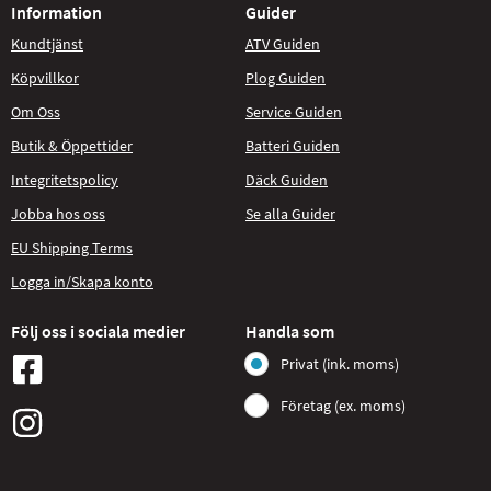
Information
Guider
Kundtjänst
ATV Guiden
Köpvillkor
Plog Guiden
Om Oss
Service Guiden
Butik & Öppettider
Batteri Guiden
Integritetspolicy
Däck Guiden
Jobba hos oss
Se alla Guider
EU Shipping Terms
Logga in/Skapa konto
Följ oss i sociala medier
Handla som
Privat (ink. moms)
Företag (ex. moms)