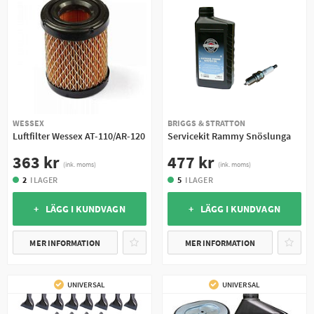
WESSEX
BRIGGS & STRATTON
Luftfilter Wessex AT-110/AR-120
Servicekit Rammy Snöslunga
363 kr
477 kr
(ink. moms)
(ink. moms)
2
I LAGER
5
I LAGER
+ LÄGG I KUNDVAGN
+ LÄGG I KUNDVAGN
MER INFORMATION
MER INFORMATION
UNIVERSAL
UNIVERSAL