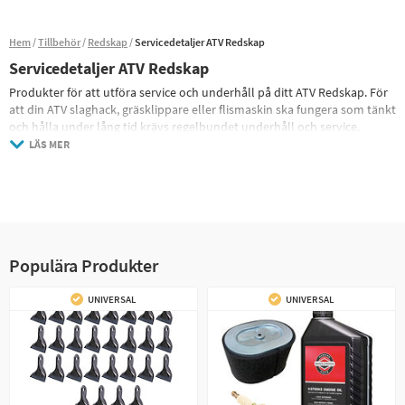
Hem
Tillbehör
Redskap
Servicedetaljer ATV Redskap
Servicedetaljer ATV Redskap
Produkter för att utföra service och underhåll på ditt ATV Redskap. För
att din ATV slaghack, gräsklippare eller flismaskin ska fungera som tänkt
och hålla under lång tid krävs regelbundet underhåll och service.
I vårt breda sortiment av motoroljor, luftfilter och tändstift för alla ATV
LÄS MER
redskap vi säljer kan du snabbt och enkelt köpa de delar du behöver
som lösa artiklar eller kompletta satser med alla åtgående delar för att
utföra en standard service på din motor.
Populära Produkter
UNIVERSAL
UNIVERSAL