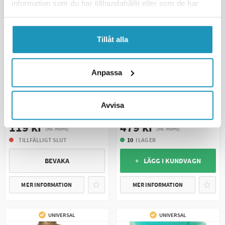
information som du har tillhandahållit eller som de har
samlat in när du har använt deras tjänster.
Tillåt alla
Anpassa
BRIGGS & STRATTON
BRIGGS & STRATTON
Tändstift Briggs & Stratton
Avvisa
Luftfilter Briggs & Stratton
792015
479 kr
119 kr
(ink. moms)
(ink. moms)
10
I LAGER
TILLFÄLLIGT SLUT
+ LÄGG I KUNDVAGN
BEVAKA
MER INFORMATION
MER INFORMATION
UNIVERSAL
UNIVERSAL