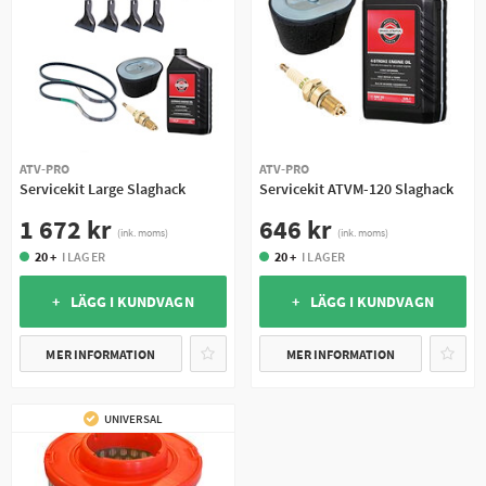
ATV-PRO
ATV-PRO
Servicekit Large Slaghack
Servicekit ATVM-120 Slaghack
1 672 kr
646 kr
(ink. moms)
(ink. moms)
20 +
I LAGER
20 +
I LAGER
+ LÄGG I KUNDVAGN
+ LÄGG I KUNDVAGN
MER INFORMATION
MER INFORMATION
UNIVERSAL