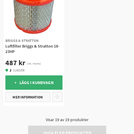
BRIGGS & STRATTON
Luftfilter Briggs & Stratton 18-
23HP
487 kr
(ink. moms)
2
I LAGER
+ LÄGG I KUNDVAGN
MER INFORMATION
Visar
19
av
19
produkter
INGA FLER PRODUKTER