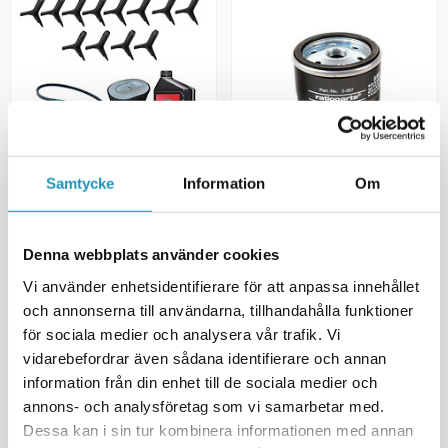
ATV-PRO
ÖVRIGT
Samtycke
Information
Om
Servicekit Large Slaghack - Y-
Oljefilter Briggs & Stratton
Slag
492932
2 140 kr
123 kr
Denna webbplats använder cookies
(ink. moms)
(ink. moms)
TILLFÄLLIGT SLUT
20 +
I LAGER
Vi använder enhetsidentifierare för att anpassa innehållet
och annonserna till användarna, tillhandahålla funktioner
BEVAKA
+ LÄGG I KUNDVAGN
för sociala medier och analysera vår trafik. Vi
vidarebefordrar även sådana identifierare och annan
MER INFORMATION
MER INFORMATION
information från din enhet till de sociala medier och
annons- och analysföretag som vi samarbetar med.
Dessa kan i sin tur kombinera informationen med annan
UNIVERSAL
UNIVERSAL