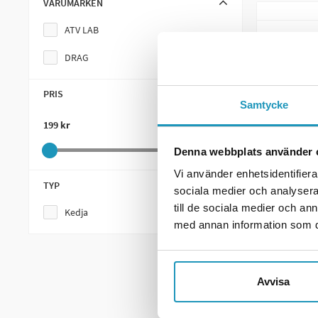
VARUMÄRKEN
ATV LAB
DRAG
PRIS
Samtycke
199 kr
416 kr
Denna webbplats använder 
Vi använder enhetsidentifierar
ATV LAB
TYP
sociala medier och analysera 
Kedjabry
till de sociala medier och a
Kedja
199 k
med annan information som du 
20 +
I LA
+
Avvisa