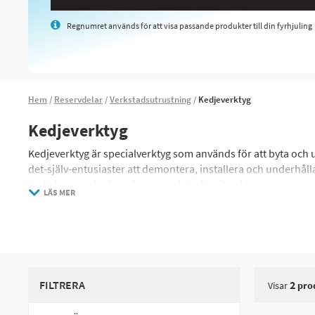
Regnumret används för att visa passande produkter till din fyrhjuling
Hem
Reservdelar
Verkstadsutrustning
Kedjeverktyg
Kedjeverktyg
Kedjeverktyg är specialverktyg som används för att byta och 
det-själv-entusiaster att demontera, installera och underhål
kedjebrytare, kedjespännare och kedjenitverktyg
LÄS MER
FILTRERA
2
Visar
pro