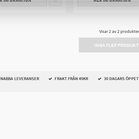
R INFORMATION
MER INFORMATION
Visar
2
av
2
produkte
INGA FLER PRODUKT
NABBA LEVERANSER
FRAKT FRÅN 49KR
30 DAGARS ÖPPET