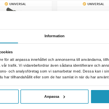
UNIVERSAL
UNIVERSAL
Information
cookies
e för att anpassa innehållet och annonserna till användarna, tillh
DRAG
vår trafik. Vi vidarebefordrar även sådana identifierare och anna
tare 420/520/530
Kedjebrytarverktyg Heav
nnons- och analysföretag som vi samarbetar med. Dessa kan i sin
r
415 kr
har tillhandahållit eller som de har samlat in när du har använt 
(ink. moms)
(ink. moms)
GER
2
I LAGER
 LÄGG I KUNDVAGN
+ LÄGG I KUNDVA
Anpassa