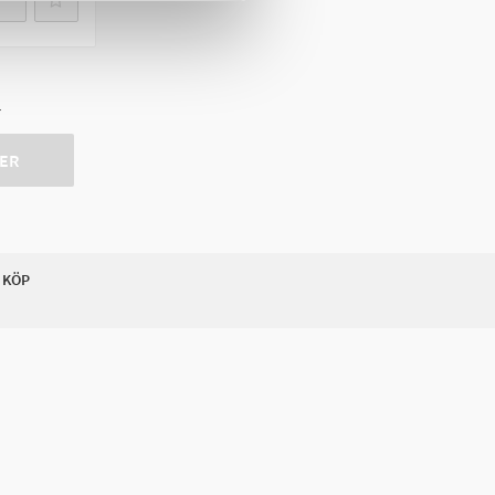
r
ER
 KÖP