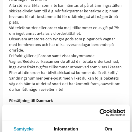
Alla större artiklar som inte kan hämtas ut på utlämningsställen
skickas direkt hem till dig, vår fraktpartner kontaktar dig innan
leverans för att bestämma tid för utkörning så att någon är på
plats.
Vid telefonorder eller order via mejl tillkommer en avgift på 75:-
om inget annat avtalas vid ordertillfället.
Observera att större och tyngre gods som plogar och vagnar
med hemleverans och har olika leveransdagar beroende på
område.
Fri frakt gäller ej Fordon samt vissa skrymmande
Vagnar/Redskap, i kassan ser du alltid din totala orderkostnad,
inga extra fraktavgifter tillkommer utöver vad som visas i kassan.
Efter att din order har blivit skickad så kommer du få ett kolli /
Sändningsnummer per e-post med vilket du kan följa paketets
väg och hämta ut det så snart det har kommit fram, oavsett om
du har fått någon avi eller inte!
Försäljning till Danmark
I dagsläget kan endast fraktsätt för gods upp till 30kg skickas vid
order i Webbshoppen - Vi skickar även större gods med
hemleverans ( Vagnar, Plogar, Redskap etc.) Vänligen kontakta
oss för att beställa detta -
Försäljning Finland
Samtycke
Information
Om