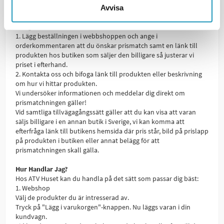
butik. Prisgarantin gäller ordinarie priser, ej tillfälliga reor eller
Avvisa
utförsäljningar.
Hur går det till?
1. Lägg beställningen i webbshoppen och ange i
orderkommentaren att du önskar prismatch samt en länk till
produkten hos butiken som säljer den billigare så justerar vi
priset i efterhand.
2. Kontakta oss och bifoga länk till produkten eller beskrivning
om hur vi hittar produkten.
Vi undersöker informationen och meddelar dig direkt om
prismatchningen gäller!
Vid samtliga tillvägagångssätt gäller att du kan visa att varan
säljs billigare i en annan butik i Sverige, vi kan komma att
efterfråga länk till butikens hemsida där pris står, bild på prislapp
på produkten i butiken eller annat belägg för att
prismatchningen skall gälla.
Hur Handlar Jag?
Hos ATV Huset kan du handla på det sätt som passar dig bäst:
1. Webshop
Välj de produkter du är intresserad av.
Tryck på "Lägg i varukorgen"-knappen. Nu läggs varan i din
kundvagn.