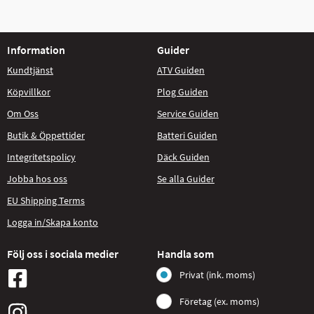
Information
Guider
Kundtjänst
ATV Guiden
Köpvillkor
Plog Guiden
Om Oss
Service Guiden
Butik & Öppettider
Batteri Guiden
Integritetspolicy
Däck Guiden
Jobba hos oss
Se alla Guider
EU Shipping Terms
Logga in/Skapa konto
Följ oss i sociala medier
Handla som
Privat (ink. moms)
Företag (ex. moms)