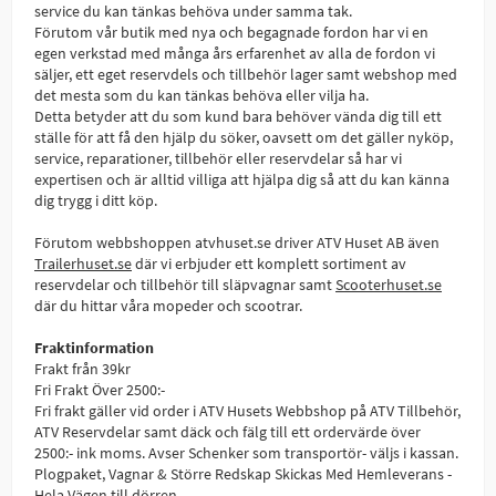
service du kan tänkas behöva under samma tak.
Förutom vår butik med nya och begagnade fordon har vi en
egen verkstad med många års erfarenhet av alla de fordon vi
säljer, ett eget reservdels och tillbehör lager samt webshop med
det mesta som du kan tänkas behöva eller vilja ha.
Detta betyder att du som kund bara behöver vända dig till ett
ställe för att få den hjälp du söker, oavsett om det gäller nyköp,
service, reparationer, tillbehör eller reservdelar så har vi
expertisen och är alltid villiga att hjälpa dig så att du kan känna
dig trygg i ditt köp.
Förutom webbshoppen atvhuset.se driver ATV Huset AB även
Trailerhuset.se
där vi erbjuder ett komplett sortiment av
reservdelar och tillbehör till släpvagnar samt
Scooterhuset.se
där du hittar våra mopeder och scootrar.
Fraktinformation
Frakt från 39kr
Fri Frakt Över 2500:-
Fri frakt gäller vid order i ATV Husets Webbshop på ATV Tillbehör,
ATV Reservdelar samt däck och fälg till ett ordervärde över
2500:- ink moms. Avser Schenker som transportör- väljs i kassan.
Plogpaket, Vagnar & Större Redskap Skickas Med Hemleverans -
Hela Vägen till dörren