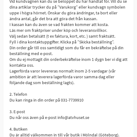
Vid kundvagnen kan du se beloppet du har handlat för. Vill du se
dina artiklar trycker du på ”Varukorg” eller kundvagn symbolen
uppe i högra hörnet. Önskar du göra ändringar, ta bort eller
ändra antal, går det bra att göra det från kassan.
I kassan kan du även se vad frakten kommer att kosta.
Läs mer om fraktpriser under köp och leveransvillkor.
Välj sedan betalsätt (t ex faktura, kort, etc. ) samt fraktsätt.
Fyll i dina kontaktuppgifter. Klicka på ”Skicka beställning”.
Din order går till oss samtidigt som du får en bekräftelse på din
beställning med e-post.
Om du ej mottagit din orderbekräftelse inom 1 dygn ber vi dig att
kontakta oss.
Lagerförda varor levereras normalt inom 2-5 vardagar (vår
ambition är att leverera lagerförda varor samma dag eller
följande dag som beställning lagts).
2. Telefon
Du kan ringa in din order på 031-7739910
3. E-post
Du når oss även på e-post info@atvhuset.se
4. Butiken
Du är alltid välkommen in till vår butik i Mölndal (Göteborg).