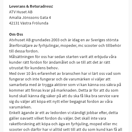
Leverans & Returadress:
ATV Huset AB
Amalia Jönssons Gata 4
42131 Västra Frölunda
Om Oss
Atvhuset AB grundades 2003 och är idag en av Sveriges största
återförsäljare av fyrhjulingar, mopeder, mc scooter och tillbehör
till dessa fordon.
Målsättningen för oss har sedan starten varit att erbjuda våra
kunder rätt fordon för ändamålet och se till att det är rätt
utrustat för kundens behov.
Med över 10 års erfarenhet av branschen har vi lärt oss vad som
fungerar och inte fungerar och de varumärken vi väljer att
samarbeta med är trygga aktörer som vi kan känna oss säkra på
kommer att finnas kvar på marknaden. Detta är för att du som
kund skall känna dig säker på att du ska få lika bra service vare
sig du väljer att köpa ett nytt eller begagnat fordon av våra
varumärken.
Enkelt ägande är ett av ledorden vi ständigt jobbar efter, detta
gäller oavsett vilket fordon du väljer. Det skall inte vara
raketforskning att köpa och äga en fyrhjuling, moped eller mc
scooter och därför har vi alltid sett till att du som kund kan få all