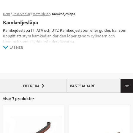
Hem
Reservdelar
Motordelar
Kamkedjesläpa
Kamkedjesläpa
Kamkejdesläpa till ATV och UTV. Kamkedjesläpor, eller guider, har som
uppgift att styra kamkedjan där den löper genom cylindern och
topplock samt skydda cylinderväggarna.
Kamkedjesläpan som sitter monterad mot kamkedjesträckaren är
LÄS MER
också den del som trycker mot kamkedjan föra att den skall vara
korrekt spänd.
Kamkedjesläporna skiljer sig normalt mellan främre och bakre,
positionen är benämnd utifrån fordonets körriktning, och monteras i
regel genom att de hängs i fästen i topplocket, du kommer åt släporna
genom att lossa ventilkåpan.
FILTRERA
BÄSTSÄLJARE
Visar
7
produkter