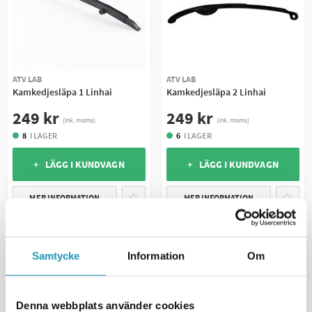
ATV LAB
ATV LAB
Kamkedjesläpa 1 Linhai
Kamkedjesläpa 2 Linhai
249 kr
249 kr
(ink. moms)
(ink. moms)
8
I LAGER
6
I LAGER
+ LÄGG I KUNDVAGN
+ LÄGG I KUNDVAGN
MER INFORMATION
MER INFORMATION
Samtycke
Information
Om
Denna webbplats använder cookies