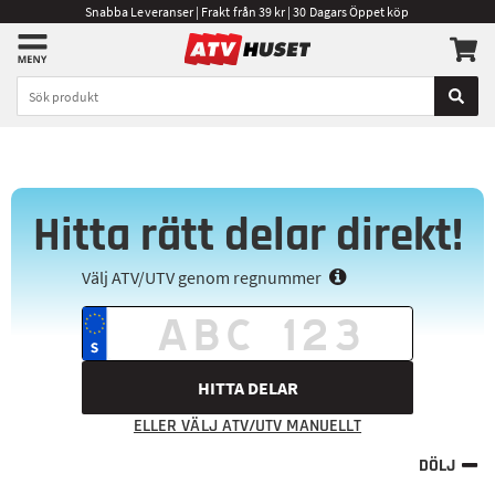
Snabba Leveranser | Frakt från 39 kr | 30 Dagars Öppet köp
Hitta rätt delar direkt!
Välj ATV/UTV genom regnummer
HITTA DELAR
ELLER VÄLJ ATV/UTV MANUELLT
DÖLJ