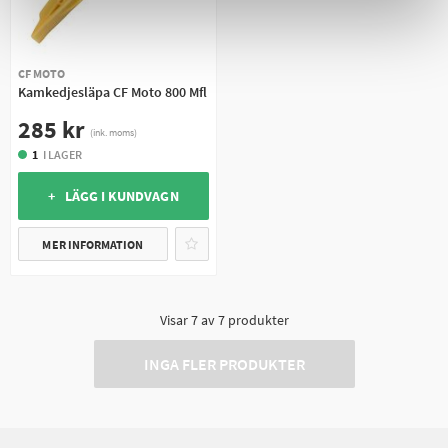
CF MOTO
Kamkedjesläpa CF Moto 800 Mfl
285 kr
(ink. moms)
1
I LAGER
+ LÄGG I KUNDVAGN
MER INFORMATION
Visar
7
av
7
produkter
INGA FLER PRODUKTER