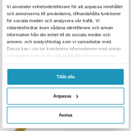
Vi använder enhetsidentifierare för att anpassa innehållet
och annonserna till användarna, tillhandahålla funktioner
för sociala medier och analysera vår trafik. Vi
vidarebefordrar även sådana identifierare och annan
SMC
CF MOTO
Kamkedjesläpa SMC CUIDE 1
Kamkedjeguide CF Moto 800
information från din enhet till de sociala medier och
annons- och analysföretag som vi samarbetar med.
1 180 kr
185 kr
(ink. moms)
(ink. moms)
Dessa kan i sin tur kombinera informationen med annan
1
I LAGER
1
I LAGER
information som du har tillhandahållit eller som de har
samlat in när du har använt deras tjänster.
+ LÄGG I KUNDVAGN
+ LÄGG I KUNDVAGN
Tillåt alla
MER INFORMATION
MER INFORMATION
Anpassa
Avvisa