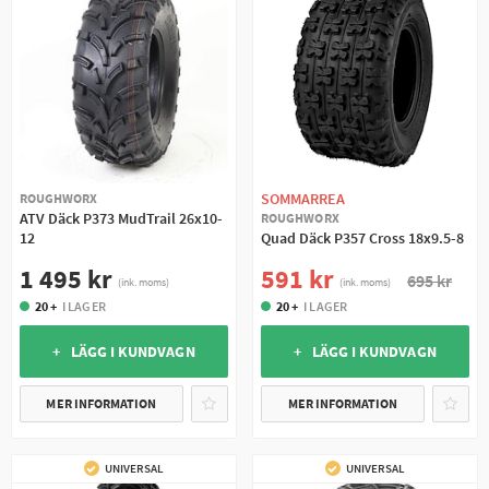
SOMMARREA
ROUGHWORX
ATV Däck P373 MudTrail 26x10-
ROUGHWORX
12
Quad Däck P357 Cross 18x9.5-8
1 495 kr
591 kr
695 kr
(ink. moms)
(ink. moms)
20 +
I LAGER
20 +
I LAGER
+ LÄGG I KUNDVAGN
+ LÄGG I KUNDVAGN
MER INFORMATION
MER INFORMATION
UNIVERSAL
UNIVERSAL