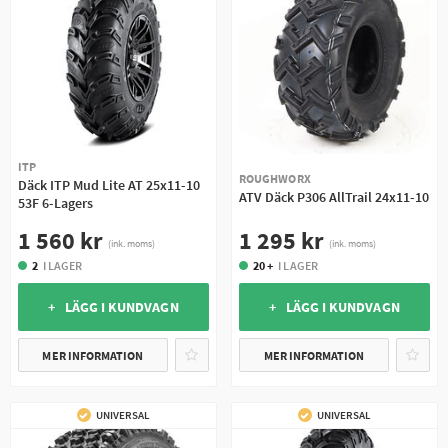
ITP
ROUGHWORX
Däck ITP Mud Lite AT 25x11-10
ATV Däck P306 AllTrail 24x11-10
53F 6-Lagers
1 295 kr
1 560 kr
(ink. moms)
(ink. moms)
20 +
I LAGER
2
I LAGER
+ LÄGG I KUNDVAGN
+ LÄGG I KUNDVAGN
MER INFORMATION
MER INFORMATION
UNIVERSAL
UNIVERSAL