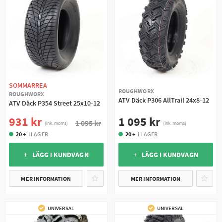
SOMMARREA
ROUGHWORX
ROUGHWORX
ATV Däck P306 AllTrail 24x8-12
ATV Däck P354 Street 25x10-12
1 095 kr
931 kr
1 095 kr
(ink. moms)
(ink. moms)
20 +
I LAGER
20 +
I LAGER
+ LÄGG I KUNDVAGN
+ LÄGG I KUNDVAGN
MER INFORMATION
MER INFORMATION
UNIVERSAL
UNIVERSAL