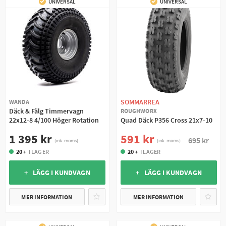
UNIVERSAL
UNIVERSAL
SOMMARREA
WANDA
Däck & Fälg Timmervagn
ROUGHWORX
22x12-8 4/100 Höger Rotation
Quad Däck P356 Cross 21x7-10
1 395 kr
591 kr
695 kr
(ink. moms)
(ink. moms)
20 +
I LAGER
20 +
I LAGER
+ LÄGG I KUNDVAGN
+ LÄGG I KUNDVAGN
MER INFORMATION
MER INFORMATION