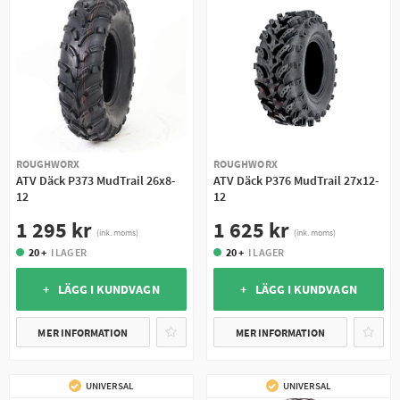
ROUGHWORX
ROUGHWORX
ATV Däck P373 MudTrail 26x8-
ATV Däck P376 MudTrail 27x12-
12
12
1 295 kr
1 625 kr
(ink. moms)
(ink. moms)
20 +
I LAGER
20 +
I LAGER
+ LÄGG I KUNDVAGN
+ LÄGG I KUNDVAGN
MER INFORMATION
MER INFORMATION
UNIVERSAL
UNIVERSAL