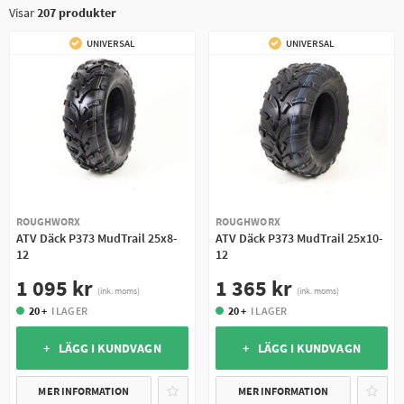
Visar
207
produkter
UNIVERSAL
UNIVERSAL
ROUGHWORX
ROUGHWORX
ATV Däck P373 MudTrail 25x8-
ATV Däck P373 MudTrail 25x10-
12
12
1 095 kr
1 365 kr
(ink. moms)
(ink. moms)
20 +
I LAGER
20 +
I LAGER
+ LÄGG I KUNDVAGN
+ LÄGG I KUNDVAGN
MER INFORMATION
MER INFORMATION