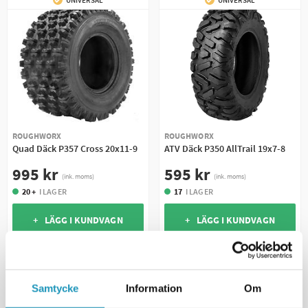
UNIVERSAL
UNIVERSAL
ROUGHWORX
ROUGHWORX
Quad Däck P357 Cross 20x11-9
ATV Däck P350 AllTrail 19x7-8
995 kr
595 kr
(ink. moms)
(ink. moms)
20 +
I LAGER
17
I LAGER
+ LÄGG I KUNDVAGN
+ LÄGG I KUNDVAGN
MER INFORMATION
MER INFORMATION
Samtycke
Information
Om
UNIVERSAL
UNIVERSAL