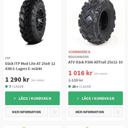
SOMMARREA
ROUGHWORX
ITP
ATV Däck P306 AllTrail 25x12-10
Däck ITP Mud Lite AT 25x8-12
43N 6-Lagers E-märkt
1 016 kr
(ink. moms)
1 290 kr
1 195 kr
(ink. moms)
7
I LAGER
20 +
I LAGER
+ LÄGG I KUNDVAGN
+ LÄGG I KUNDVAGN
MER INFORMATION
MER INFORMATION