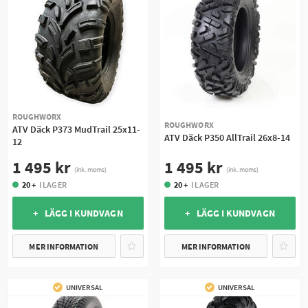
ROUGHWORX
ROUGHWORX
ATV Däck P373 MudTrail 25x11-
ATV Däck P350 AllTrail 26x8-14
12
1 495 kr
1 495 kr
(ink. moms)
(ink. moms)
20 +
I LAGER
20 +
I LAGER
+ LÄGG I KUNDVAGN
+ LÄGG I KUNDVAGN
MER INFORMATION
MER INFORMATION
UNIVERSAL
UNIVERSAL