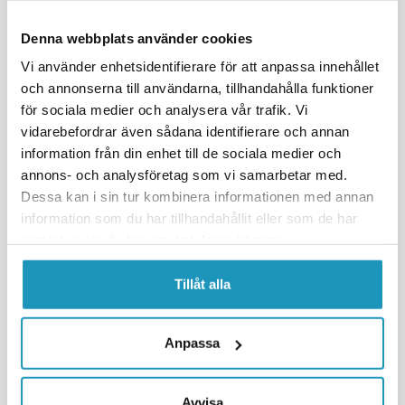
Denna webbplats använder cookies
Vi använder enhetsidentifierare för att anpassa innehållet
och annonserna till användarna, tillhandahålla funktioner
för sociala medier och analysera vår trafik. Vi
vidarebefordrar även sådana identifierare och annan
information från din enhet till de sociala medier och
ITP
ROUGHWORX
annons- och analysföretag som vi samarbetar med.
Däck ITP Duracity 25x10-12 50N
ATV Däck P350 AllTrail 26x10-14
6-Lagers E-Märkt
Dessa kan i sin tur kombinera informationen med annan
information som du har tillhandahållit eller som de har
1 695 kr
1 778 kr
(ink. moms)
(ink. moms)
samlat in när du har använt deras tjänster.
20 +
I LAGER
10
I LAGER
Tillåt alla
+ LÄGG I KUNDVAGN
+ LÄGG I KUNDVAGN
MER INFORMATION
MER INFORMATION
Anpassa
UNIVERSAL
UNIVERSAL
Avvisa