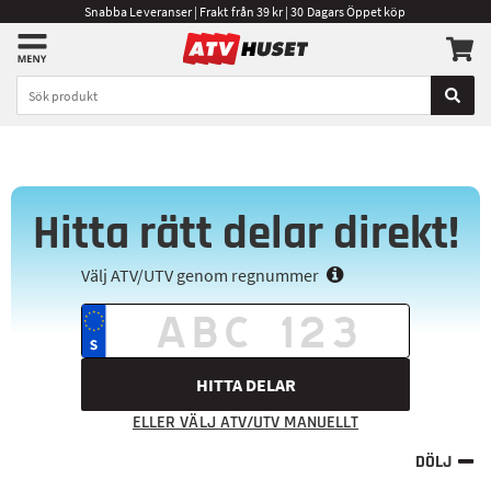
Snabba Leveranser | Frakt från 39 kr | 30 Dagars Öppet köp
Hitta rätt delar direkt!
Välj ATV/UTV genom regnummer
HITTA DELAR
ELLER VÄLJ ATV/UTV MANUELLT
DÖLJ