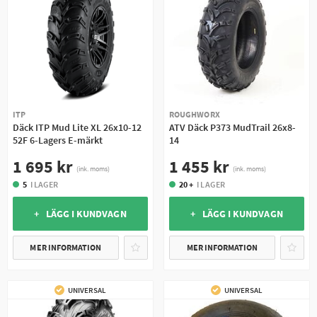
ITP
ROUGHWORX
Däck ITP Mud Lite XL 26x10-12
ATV Däck P373 MudTrail 26x8-
52F 6-Lagers E-märkt
14
1 695 kr
1 455 kr
(ink. moms)
(ink. moms)
5
I LAGER
20 +
I LAGER
+ LÄGG I KUNDVAGN
+ LÄGG I KUNDVAGN
MER INFORMATION
MER INFORMATION
UNIVERSAL
UNIVERSAL