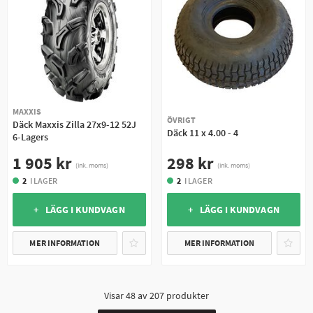
MAXXIS
ÖVRIGT
Däck Maxxis Zilla 27x9-12 52J
Däck 11 x 4.00 - 4
6-Lagers
298 kr
1 905 kr
(ink. moms)
(ink. moms)
2
I LAGER
2
I LAGER
+ LÄGG I KUNDVAGN
+ LÄGG I KUNDVAGN
MER INFORMATION
MER INFORMATION
Visar
48
av
207
produkter