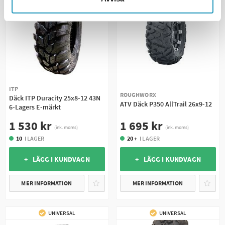
ITP
ROUGHWORX
Däck ITP Duracity 25x8-12 43N
ATV Däck P350 AllTrail 26x9-12
6-Lagers E-märkt
1 695 kr
1 530 kr
(ink. moms)
(ink. moms)
20 +
I LAGER
10
I LAGER
+ LÄGG I KUNDVAGN
+ LÄGG I KUNDVAGN
MER INFORMATION
MER INFORMATION
UNIVERSAL
UNIVERSAL