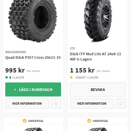
ITP
ROUGHWORX
Däck ITP Mud Lite AT 24x8-11
Quad Däck P357 Cross 20x11-10
48F 6-Lagers
995 kr
1 155 kr
(ink. moms)
(ink. moms)
8
I LAGER
SNART I LAGER
+ LÄGG I KUNDVAGN
BEVAKA
MER INFORMATION
MER INFORMATION
UNIVERSAL
UNIVERSAL