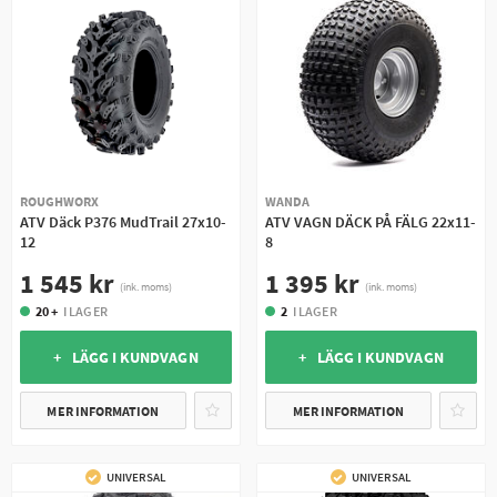
ROUGHWORX
WANDA
ATV Däck P376 MudTrail 27x10-
ATV VAGN DÄCK PÅ FÄLG 22x11-
12
8
1 545 kr
1 395 kr
(ink. moms)
(ink. moms)
20 +
I LAGER
2
I LAGER
+ LÄGG I KUNDVAGN
+ LÄGG I KUNDVAGN
MER INFORMATION
MER INFORMATION
UNIVERSAL
UNIVERSAL