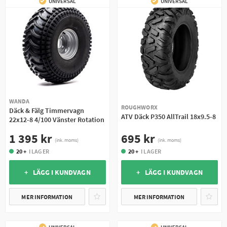
UNIVERSAL
UNIVERSAL
WANDA
ROUGHWORX
Däck & Fälg Timmervagn
ATV Däck P350 AllTrail 18x9.5-8
22x12-8 4/100 Vänster Rotation
695 kr
1 395 kr
(ink. moms)
(ink. moms)
20 +
I LAGER
20 +
I LAGER
+ LÄGG I KUNDVAGN
+ LÄGG I KUNDVAGN
MER INFORMATION
MER INFORMATION