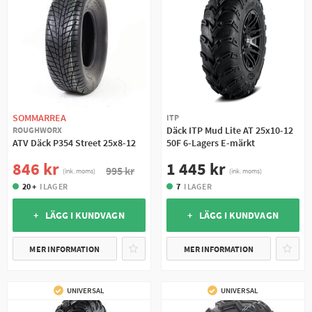
SOMMARREA
ITP
Däck ITP Mud Lite AT 25x10-12
ROUGHWORX
ATV Däck P354 Street 25x8-12
50F 6-Lagers E-märkt
846 kr
1 445 kr
995 kr
(ink. moms)
(ink. moms)
20 +
I LAGER
7
I LAGER
+ LÄGG I KUNDVAGN
+ LÄGG I KUNDVAGN
MER INFORMATION
MER INFORMATION
UNIVERSAL
UNIVERSAL