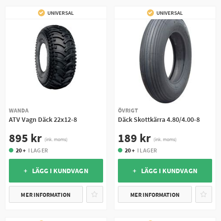
UNIVERSAL
UNIVERSAL
WANDA
ÖVRIGT
ATV Vagn Däck 22x12-8
Däck Skottkärra 4.80/4.00-8
895 kr
189 kr
(ink. moms)
(ink. moms)
20 +
I LAGER
20 +
I LAGER
+ LÄGG I KUNDVAGN
+ LÄGG I KUNDVAGN
MER INFORMATION
MER INFORMATION