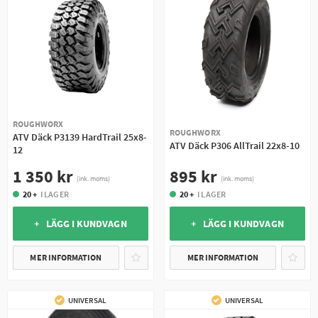
ROUGHWORX
ROUGHWORX
ATV Däck P3139 HardTrail 25x8-
ATV Däck P306 AllTrail 22x8-10
12
895 kr
1 350 kr
(ink. moms)
(ink. moms)
20 +
I LAGER
20 +
I LAGER
+ LÄGG I KUNDVAGN
+ LÄGG I KUNDVAGN
MER INFORMATION
MER INFORMATION
UNIVERSAL
UNIVERSAL