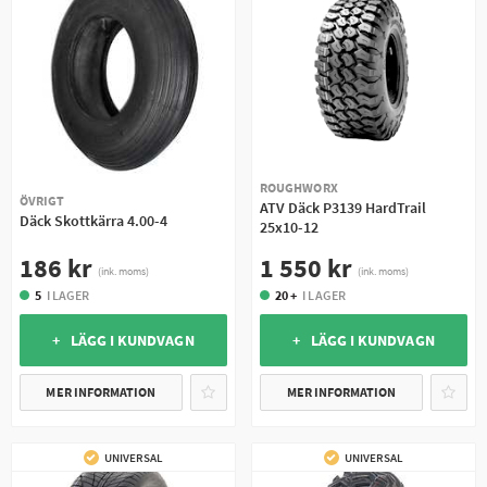
ROUGHWORX
ÖVRIGT
ATV Däck P3139 HardTrail
Däck Skottkärra 4.00-4
25x10-12
186 kr
1 550 kr
(ink. moms)
(ink. moms)
5
I LAGER
20 +
I LAGER
+ LÄGG I KUNDVAGN
+ LÄGG I KUNDVAGN
MER INFORMATION
MER INFORMATION
UNIVERSAL
UNIVERSAL