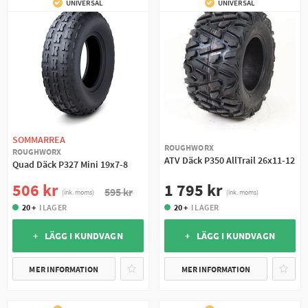
UNIVERSAL
UNIVERSAL
SOMMARREA
ROUGHWORX
ROUGHWORX
ATV Däck P350 AllTrail 26x11-12
Quad Däck P327 Mini 19x7-8
1 795 kr
506 kr
595 kr
(ink. moms)
(ink. moms)
20 +
I LAGER
20 +
I LAGER
+ LÄGG I KUNDVAGN
+ LÄGG I KUNDVAGN
MER INFORMATION
MER INFORMATION