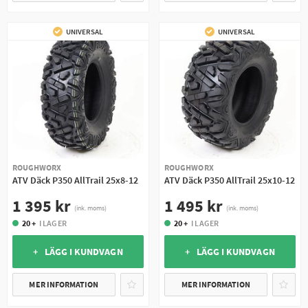
UNIVERSAL
UNIVERSAL
ROUGHWORX
ROUGHWORX
ATV Däck P350 AllTrail 25x8-12
ATV Däck P350 AllTrail 25x10-12
1 395 kr
1 495 kr
(ink. moms)
(ink. moms)
20 +
I LAGER
20 +
I LAGER
+ LÄGG I KUNDVAGN
+ LÄGG I KUNDVAGN
MER INFORMATION
MER INFORMATION