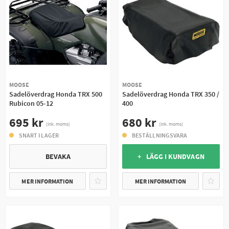
MOOSE
MOOSE
Sadelöverdrag Honda TRX 500
Sadelöverdrag Honda TRX 350 /
Rubicon 05-12
400
695 kr
680 kr
(ink. moms)
(ink. moms)
SNART I LAGER
BESTÄLLNINGSVARA
BEVAKA
+ LÄGG I KUNDVAGN
MER INFORMATION
MER INFORMATION