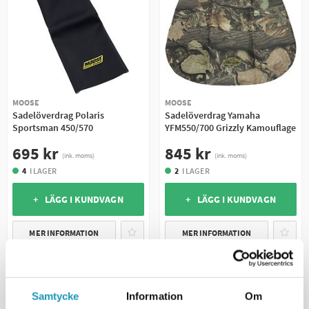
MOOSE
MOOSE
Sadelöverdrag Polaris
Sadelöverdrag Yamaha
Sportsman 450/570
YFM550/700 Grizzly Kamouflage
695 kr
845 kr
(ink. moms)
(ink. moms)
4
I LAGER
2
I LAGER
+ LÄGG I KUNDVAGN
+ LÄGG I KUNDVAGN
MER INFORMATION
MER INFORMATION
Samtycke
Information
Om