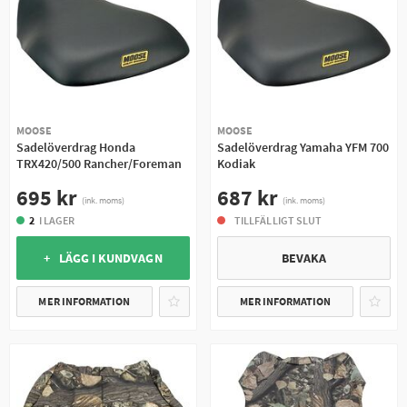
MOOSE
MOOSE
Sadelöverdrag Honda
Sadelöverdrag Yamaha YFM 700
TRX420/500 Rancher/Foreman
Kodiak
695 kr
687 kr
(ink. moms)
(ink. moms)
2
I LAGER
TILLFÄLLIGT SLUT
+ LÄGG I KUNDVAGN
BEVAKA
MER INFORMATION
MER INFORMATION