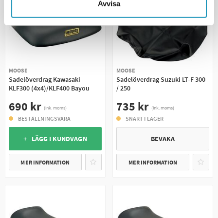
Avvisa
MOOSE
MOOSE
Sadelöverdrag Kawasaki
Sadelöverdrag Suzuki LT-F 300
KLF300 (4x4)/KLF400 Bayou
/ 250
690 kr
735 kr
(ink. moms)
(ink. moms)
BESTÄLLNINGSVARA
SNART I LAGER
+ LÄGG I KUNDVAGN
BEVAKA
MER INFORMATION
MER INFORMATION