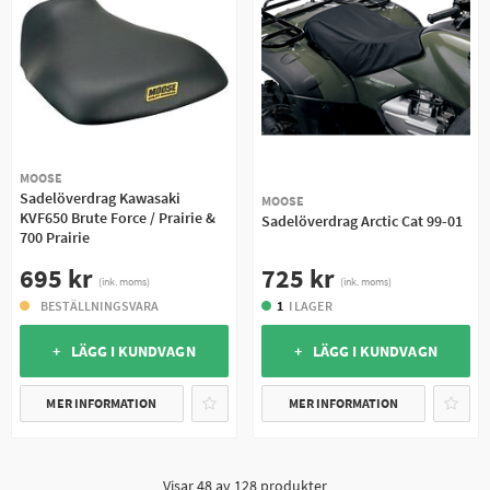
MOOSE
Sadelöverdrag Kawasaki
MOOSE
KVF650 Brute Force / Prairie &
Sadelöverdrag Arctic Cat 99-01
700 Prairie
725 kr
695 kr
(ink. moms)
(ink. moms)
1
I LAGER
BESTÄLLNINGSVARA
+ LÄGG I KUNDVAGN
+ LÄGG I KUNDVAGN
MER INFORMATION
MER INFORMATION
Visar
48
av
128
produkter