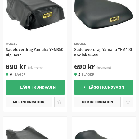
MOOSE
MOOSE
Sadelöverdrag Yamaha YFM350
Sadelöverdrag Yamaha YFM400
Big Bear
Kodiak 96-99
690 kr
690 kr
(ink. moms)
(ink. moms)
6
I LAGER
5
I LAGER
+ LÄGG I KUNDVAGN
+ LÄGG I KUNDVAGN
MER INFORMATION
MER INFORMATION