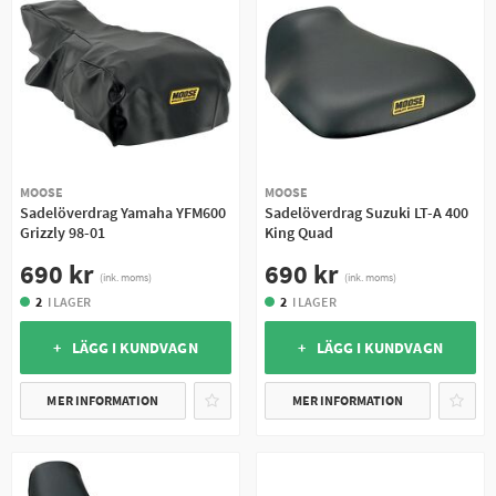
MOOSE
MOOSE
Sadelöverdrag Yamaha YFM600
Sadelöverdrag Suzuki LT-A 400
Grizzly 98-01
King Quad
690 kr
690 kr
(ink. moms)
(ink. moms)
2
I LAGER
2
I LAGER
+ LÄGG I KUNDVAGN
+ LÄGG I KUNDVAGN
MER INFORMATION
MER INFORMATION