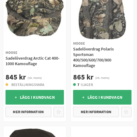
MOOSE
Sadelöverdrag Polaris
MOOSE
Sportsman
Sadelöverdrag Arctic Cat 400-
400/500/600/700/800
1000 Kamouflage
Kamouflage
845 kr
865 kr
(ink. moms)
(ink. moms)
BESTÄLLNINGSVARA
7
I LAGER
+ LÄGG I KUNDVAGN
+ LÄGG I KUNDVAGN
MER INFORMATION
MER INFORMATION