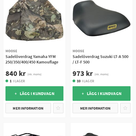
MOOSE
MOOSE
Sadelöverdrag Yamaha YFM
Sadelöverdrag Suzuki LT-A 500
250/350/400/450 Kamouflage
/ LT-F 500
840 kr
973 kr
(ink. moms)
(ink. moms)
1
I LAGER
10
I LAGER
+ LÄGG I KUNDVAGN
+ LÄGG I KUNDVAGN
MER INFORMATION
MER INFORMATION