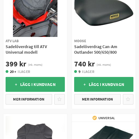
ATV LAB
MOOSE
Sadelöverdrag till ATV
Sadelöverdrag Can-Am
Universal modell
Outlander 500/650/800
399 kr
740 kr
(ink. moms)
(ink. moms)
20 +
I LAGER
9
I LAGER
+ LÄGG I KUNDVAGN
+ LÄGG I KUNDVAGN
MER INFORMATION
MER INFORMATION
UNIVERSAL