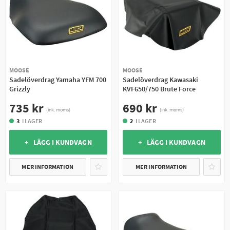
MOOSE
MOOSE
Sadelöverdrag Yamaha YFM 700
Sadelöverdrag Kawasaki
Grizzly
KVF650/750 Brute Force
735 kr
690 kr
(ink. moms)
(ink. moms)
3
I LAGER
2
I LAGER
+ LÄGG I KUNDVAGN
+ LÄGG I KUNDVAGN
MER INFORMATION
MER INFORMATION