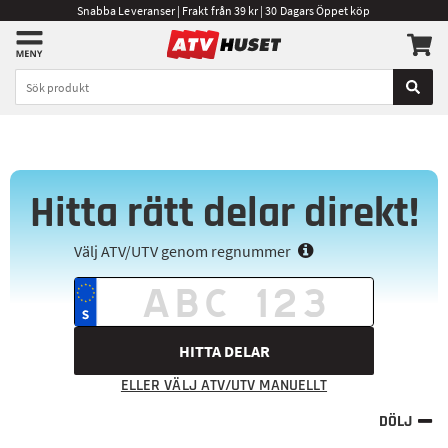
Snabba Leveranser | Frakt från 39 kr | 30 Dagars Öppet köp
Hitta rätt delar direkt!
Välj ATV/UTV genom regnummer
HITTA DELAR
ELLER VÄLJ ATV/UTV MANUELLT
DÖLJ