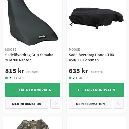
MOOSE
MOOSE
Sadelöverdrag Grip Yamaha
Sadelöverdrag Honda TRX
YFM700 Raptor
450/500 Foreman
815 kr
635 kr
(ink. moms)
(ink. moms)
2
I LAGER
2
I LAGER
+ LÄGG I KUNDVAGN
+ LÄGG I KUNDVAGN
MER INFORMATION
MER INFORMATION