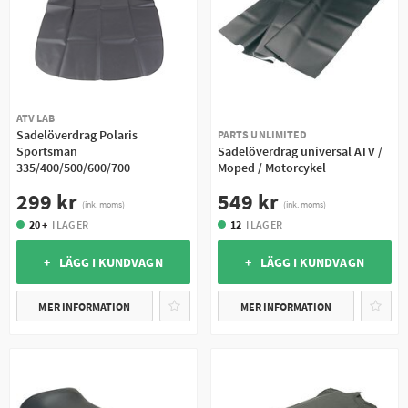
ATV LAB
Sadelöverdrag Polaris
PARTS UNLIMITED
Sportsman
Sadelöverdrag universal ATV /
335/400/500/600/700
Moped / Motorcykel
299 kr
549 kr
(ink. moms)
(ink. moms)
20 +
I LAGER
12
I LAGER
+ LÄGG I KUNDVAGN
+ LÄGG I KUNDVAGN
MER INFORMATION
MER INFORMATION