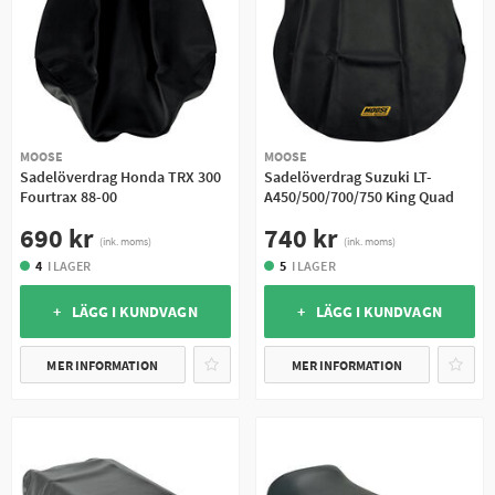
MOOSE
MOOSE
Sadelöverdrag Honda TRX 300
Sadelöverdrag Suzuki LT-
Fourtrax 88-00
A450/500/700/750 King Quad
690 kr
740 kr
(ink. moms)
(ink. moms)
4
I LAGER
5
I LAGER
+ LÄGG I KUNDVAGN
+ LÄGG I KUNDVAGN
MER INFORMATION
MER INFORMATION