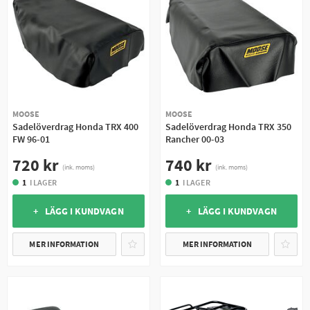
MOOSE
MOOSE
Sadelöverdrag Honda TRX 400
Sadelöverdrag Honda TRX 350
FW 96-01
Rancher 00-03
720 kr
740 kr
(ink. moms)
(ink. moms)
1
I LAGER
1
I LAGER
+ LÄGG I KUNDVAGN
+ LÄGG I KUNDVAGN
MER INFORMATION
MER INFORMATION