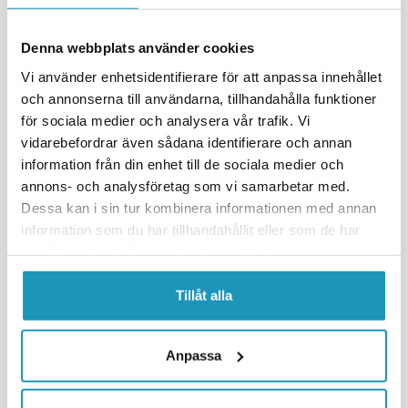
Denna webbplats använder cookies
Vi använder enhetsidentifierare för att anpassa innehållet
och annonserna till användarna, tillhandahålla funktioner
för sociala medier och analysera vår trafik. Vi
MOOSE
MOOSE
vidarebefordrar även sådana identifierare och annan
Sadelöverdrag Honda TRX 450
Sadelöverdrag Can-Am
information från din enhet till de sociala medier och
ES / S
Renegade 500/800/1000
annons- och analysföretag som vi samarbetar med.
690 kr
690 kr
(ink. moms)
(ink. moms)
Dessa kan i sin tur kombinera informationen med annan
3
I LAGER
5
I LAGER
information som du har tillhandahållit eller som de har
samlat in när du har använt deras tjänster.
+ LÄGG I KUNDVAGN
+ LÄGG I KUNDVAGN
Tillåt alla
MER INFORMATION
MER INFORMATION
Anpassa