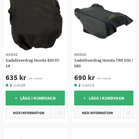
MOOSE
MOOSE
Sadelöverdrag Honda 420 07-
Sadelöverdrag Honda TRX 650 /
14
680
635 kr
690 kr
(ink. moms)
(ink. moms)
2
I LAGER
2
I LAGER
+ LÄGG I KUNDVAGN
+ LÄGG I KUNDVAGN
MER INFORMATION
MER INFORMATION