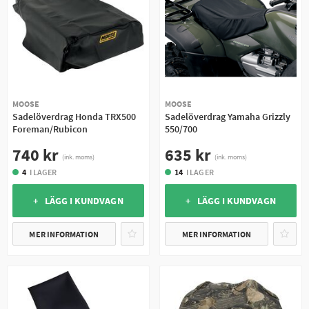
MOOSE
MOOSE
Sadelöverdrag Honda TRX500
Sadelöverdrag Yamaha Grizzly
Foreman/Rubicon
550/700
740 kr
635 kr
(ink. moms)
(ink. moms)
4
I LAGER
14
I LAGER
+ LÄGG I KUNDVAGN
+ LÄGG I KUNDVAGN
MER INFORMATION
MER INFORMATION