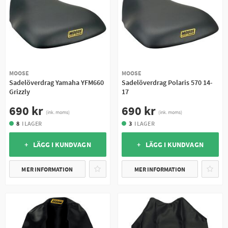
MOOSE
MOOSE
Sadelöverdrag Yamaha YFM660
Sadelöverdrag Polaris 570 14-
Grizzly
17
690 kr
690 kr
(ink. moms)
(ink. moms)
8
I LAGER
3
I LAGER
+ LÄGG I KUNDVAGN
+ LÄGG I KUNDVAGN
MER INFORMATION
MER INFORMATION