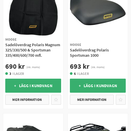
MOOSE
Sadelöverdrag Polaris Magnum
MOOSE
325/330/500 & Sportsman
Sadelöverdrag Polaris
335/400/600/700 mfl.
Sportsman 1000
690 kr
693 kr
(ink. moms)
(ink. moms)
3
I LAGER
6
I LAGER
+ LÄGG I KUNDVAGN
+ LÄGG I KUNDVAGN
MER INFORMATION
MER INFORMATION