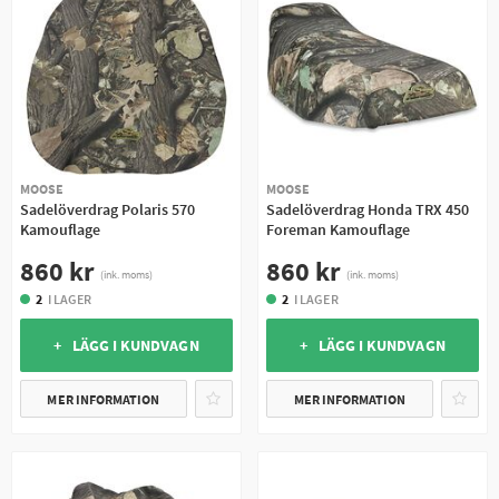
MOOSE
MOOSE
Sadelöverdrag Polaris 570
Sadelöverdrag Honda TRX 450
Kamouflage
Foreman Kamouflage
860 kr
860 kr
(ink. moms)
(ink. moms)
2
I LAGER
2
I LAGER
+ LÄGG I KUNDVAGN
+ LÄGG I KUNDVAGN
MER INFORMATION
MER INFORMATION