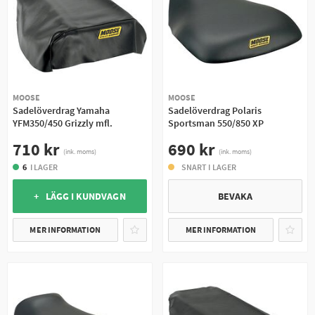
MOOSE
MOOSE
Sadelöverdrag Yamaha
Sadelöverdrag Polaris
YFM350/450 Grizzly mfl.
Sportsman 550/850 XP
710 kr
690 kr
(ink. moms)
(ink. moms)
6
I LAGER
SNART I LAGER
+ LÄGG I KUNDVAGN
BEVAKA
MER INFORMATION
MER INFORMATION