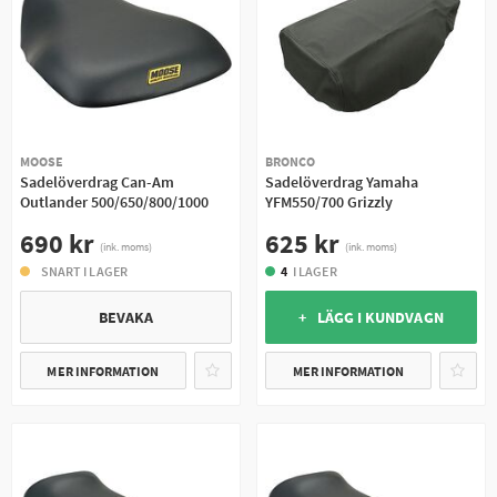
MOOSE
BRONCO
Sadelöverdrag Can-Am
Sadelöverdrag Yamaha
Outlander 500/650/800/1000
YFM550/700 Grizzly
690 kr
625 kr
(ink. moms)
(ink. moms)
SNART I LAGER
4
I LAGER
BEVAKA
+ LÄGG I KUNDVAGN
MER INFORMATION
MER INFORMATION