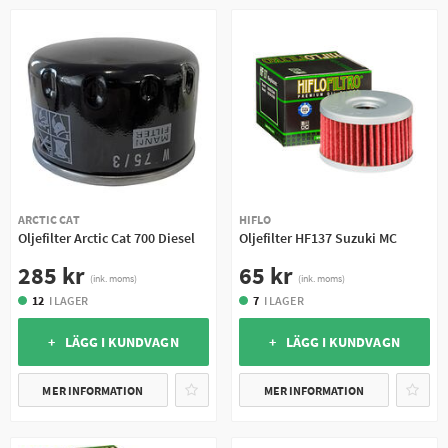
ARCTIC CAT
HIFLO
Oljefilter Arctic Cat 700 Diesel
Oljefilter HF137 Suzuki MC
285 kr
65 kr
(ink. moms)
(ink. moms)
12
I LAGER
7
I LAGER
+ LÄGG I KUNDVAGN
+ LÄGG I KUNDVAGN
MER INFORMATION
MER INFORMATION