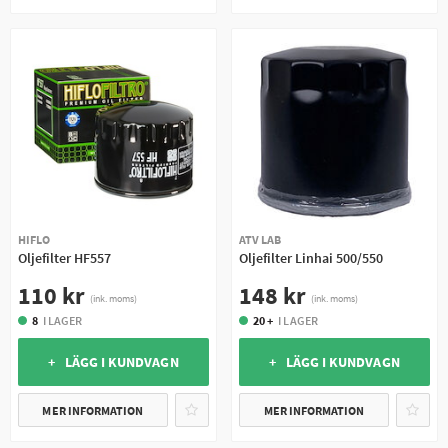
HIFLO
ATV LAB
Oljefilter HF557
Oljefilter Linhai 500/550
110 kr
148 kr
(ink. moms)
(ink. moms)
8
I LAGER
20 +
I LAGER
+ LÄGG I KUNDVAGN
+ LÄGG I KUNDVAGN
MER INFORMATION
MER INFORMATION