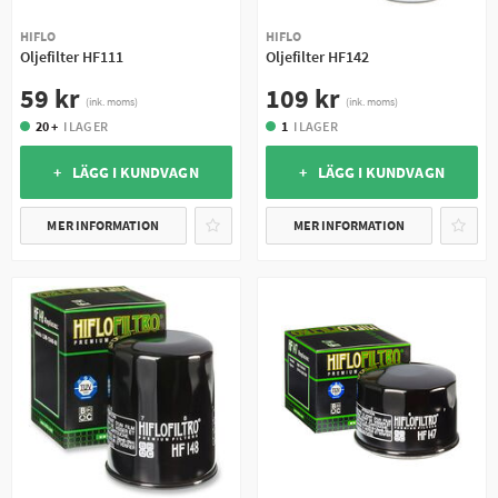
HIFLO
HIFLO
Oljefilter HF111
Oljefilter HF142
59 kr
109 kr
(ink. moms)
(ink. moms)
20 +
I LAGER
1
I LAGER
+ LÄGG I KUNDVAGN
+ LÄGG I KUNDVAGN
MER INFORMATION
MER INFORMATION