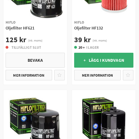
HIFLO
HIFLO
Oljefilter HF621
Oljefilter HF132
125 kr
39 kr
(ink. moms)
(ink. moms)
TILLFÄLLIGT SLUT
20 +
I LAGER
BEVAKA
+ LÄGG I KUNDVAGN
MER INFORMATION
MER INFORMATION