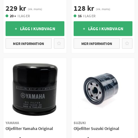
229 kr
128 kr
(ink. moms)
(ink. moms)
20 +
I LAGER
16
I LAGER
+ LÄGG I KUNDVAGN
+ LÄGG I KUNDVAGN
MER INFORMATION
MER INFORMATION
YAMAHA
SUZUKI
Oljefilter Yamaha Original
Oljefilter Suzuki Original