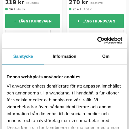
219 kr
270 kr
(ink. moms)
(ink. moms)
14
I LAGER
20 +
I LAGER
+ LÄGG I KUNDVAGN
+ LÄGG I KUNDVAGN
MER INFORMATION
MER INFORMATION
Samtycke
Information
Om
Denna webbplats använder cookies
Vi använder enhetsidentifierare för att anpassa innehållet
och annonserna till användarna, tillhandahålla funktioner
för sociala medier och analysera vår trafik. Vi
vidarebefordrar även sådana identifierare och annan
HIFLO
HIFLO
information från din enhet till de sociala medier och
Oljefilter HF123
Oljefilter HF196
annons- och analysföretag som vi samarbetar med.
49 kr
125 kr
(ink. moms)
(ink. moms)
Dessa kan i sin tur kombinera informationen med annan