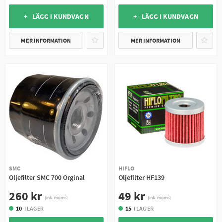
+ LÄGG I KUNDVAGN
+ LÄGG I KUNDVAGN
MER INFORMATION
MER INFORMATION
SMC
HIFLO
Oljefilter SMC 700 Orginal
Oljefilter HF139
260 kr
49 kr
(ink. moms)
(ink. moms)
10
I LAGER
15
I LAGER