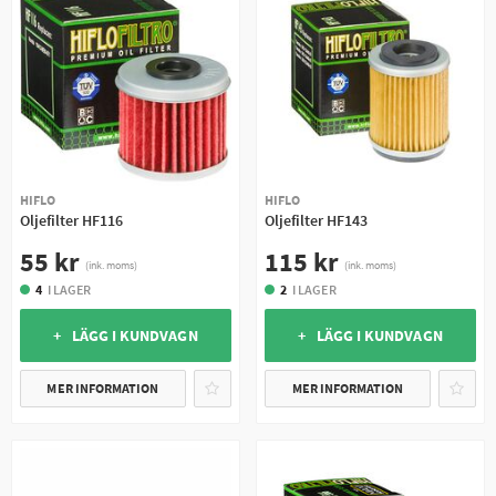
HIFLO
HIFLO
Oljefilter HF116
Oljefilter HF143
55 kr
115 kr
(ink. moms)
(ink. moms)
4
I LAGER
2
I LAGER
+ LÄGG I KUNDVAGN
+ LÄGG I KUNDVAGN
MER INFORMATION
MER INFORMATION