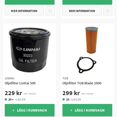
MER INFORMATION
MER INFORMATION
LINHAI
TGB
Oljefilter Linhai 500
Oljefilter TGB Blade 1000
229 kr
299 kr
(ink. moms)
(ink. moms)
20 +
I LAGER
10
I LAGER
+ LÄGG I KUNDVAGN
+ LÄGG I KUNDVAGN