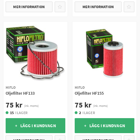
MER INFORMATION
MER INFORMATION
HIFLO
HIFLO
Oljefilter HF133
Oljefilter HF155
75 kr
75 kr
(ink. moms)
(ink. moms)
15
I LAGER
2
I LAGER
+ LÄGG I KUNDVAGN
+ LÄGG I KUNDVAGN