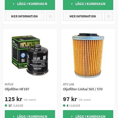
+ LÄGG I KUNDVAGN
+ LÄGG I KUNDVAGN
MER INFORMATION
MER INFORMATION
HIFLO
ATV LAB
Oljefilter HF197
Oljefilter Linhai 565 / 570
125 kr
97 kr
(ink. moms)
(ink. moms)
17
I LAGER
4
I LAGER
+ LÄGG I KUNDVAGN
+ LÄGG I KUNDVAGN