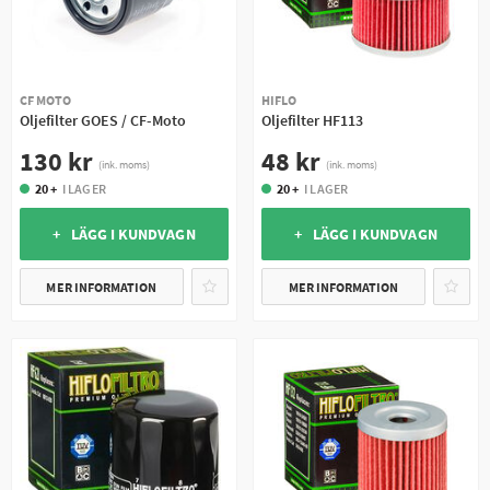
CF MOTO
HIFLO
Oljefilter GOES / CF-Moto
Oljefilter HF113
130 kr
48 kr
(ink. moms)
(ink. moms)
20 +
I LAGER
20 +
I LAGER
+ LÄGG I KUNDVAGN
+ LÄGG I KUNDVAGN
MER INFORMATION
MER INFORMATION