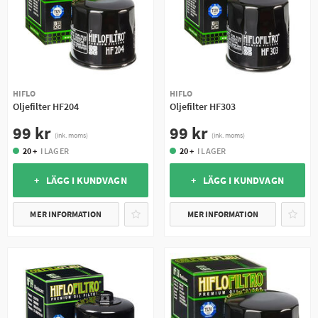
HIFLO
HIFLO
Oljefilter HF204
Oljefilter HF303
99 kr
99 kr
(ink. moms)
(ink. moms)
20 +
I LAGER
20 +
I LAGER
+ LÄGG I KUNDVAGN
+ LÄGG I KUNDVAGN
MER INFORMATION
MER INFORMATION