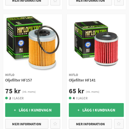
MER INFORMATION
MER INFORMATION
HIFLO
HIFLO
Oljefilter HF157
Oljefilter HF141
75 kr
65 kr
(ink. moms)
(ink. moms)
2
I LAGER
4
I LAGER
+ LÄGG I KUNDVAGN
+ LÄGG I KUNDVAGN
MER INFORMATION
MER INFORMATION