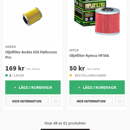
AODES
HIFLO
Oljefilter Aodes 650 Pathcross
Oljefilter Kymco HF566
Pro
50 kr
169 kr
(ink. moms)
(ink. moms)
BESTÄLLNINGSVARA
2
I LAGER
+ LÄGG I KUNDVAGN
+ LÄGG I KUNDVAGN
MER INFORMATION
MER INFORMATION
Visar
48
av
61
produkter