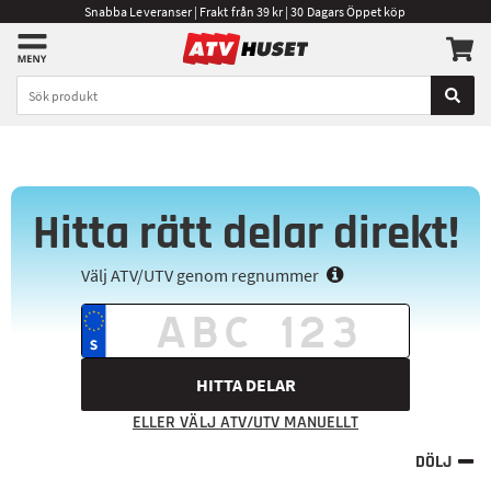
Snabba Leveranser | Frakt från 39 kr | 30 Dagars Öppet köp
Hitta rätt delar direkt!
Välj ATV/UTV genom regnummer
HITTA DELAR
ELLER VÄLJ ATV/UTV MANUELLT
DÖLJ