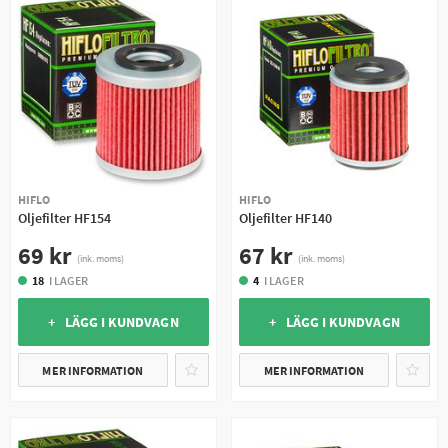
HIFLO
HIFLO
Oljefilter HF154
Oljefilter HF140
69 kr
67 kr
(ink. moms)
(ink. moms)
18
I LAGER
4
I LAGER
+ LÄGG I KUNDVAGN
+ LÄGG I KUNDVAGN
MER INFORMATION
MER INFORMATION