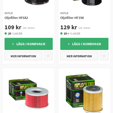
HIFLO
HIFLO
Oljefilter HF682
Oljefilter HF198
109 kr
129 kr
(ink. moms)
(ink. moms)
20
I LAGER
20 +
I LAGER
+ LÄGG I KUNDVAGN
+ LÄGG I KUNDVAGN
MER INFORMATION
MER INFORMATION