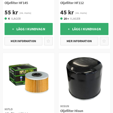
Oljefilter HF145
Oljefilter HF112
55 kr
45 kr
(ink. moms)
(ink. moms)
4
I LAGER
20 +
I LAGER
+ LÄGG I KUNDVAGN
+ LÄGG I KUNDVAGN
MER INFORMATION
MER INFORMATION
HISUN
HIFLO
Oljefilter Hisun