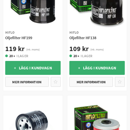
HIFLO
HIFLO
Oljefilter HF199
Oljefilter HF138
119 kr
109 kr
(ink. moms)
(ink. moms)
20 +
I LAGER
20 +
I LAGER
+ LÄGG I KUNDVAGN
+ LÄGG I KUNDVAGN
MER INFORMATION
MER INFORMATION