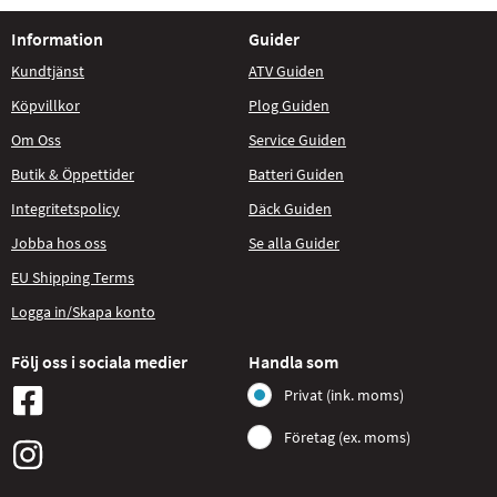
Information
Guider
Kundtjänst
ATV Guiden
Köpvillkor
Plog Guiden
Om Oss
Service Guiden
Butik & Öppettider
Batteri Guiden
Integritetspolicy
Däck Guiden
Jobba hos oss
Se alla Guider
EU Shipping Terms
Logga in/Skapa konto
Följ oss i sociala medier
Handla som
Privat (ink. moms)
Företag (ex. moms)