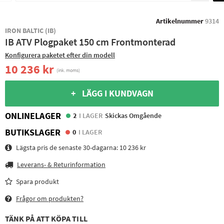
Artikelnummer
9314
IRON BALTIC (IB)
IB ATV Plogpaket 150 cm Frontmonterad
Konfigurera paketet efter din modell
10 236 kr
(ink. moms)
+ LÄGG I KUNDVAGN
ONLINELAGER
2
I LAGER
Skickas Omgående
BUTIKSLAGER
0
I LAGER
Lägsta pris de senaste 30-dagarna:
10 236 kr
Leverans- & Returinformation
Spara produkt
Frågor om produkten?
TÄNK PÅ ATT KÖPA TILL