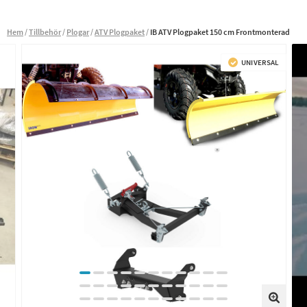
Hem
Tillbehör
Plogar
ATV Plogpaket
IB ATV Plogpaket 150 cm Frontmonterad
UNIVERSAL