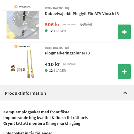
UNIVERSAL
IRON BALTIC (IB)
Dubbelvajerkit Ploglyft För ATV Vinsch IB
595 kr
506 kr
(ink. moms)
12
I LAGER
UNIVERSAL
IRON BALTIC (IB)
Plogmarkeringspinnar IB
410 kr
(ink. moms)
12
I LAGER
Produktinformation
Komplett plogpaket med front fäste
Imponerande hög kvalitet & finish till rätt pris
Grymt lätt att montera & hög markfrigång
I plogpaket ingår följande: