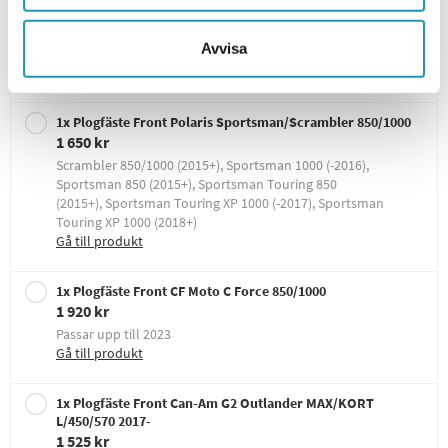
Visar
5
/32
Plogfäste
Visa alla
Avvisa
Välj plogfäste
1x Plogfäste Front Polaris Sportsman/Scrambler 850/1000
1 650 kr
Scrambler 850/1000 (2015+), Sportsman 1000 (-2016),
Sportsman 850 (2015+), Sportsman Touring 850
(2015+), Sportsman Touring XP 1000 (-2017), Sportsman
Touring XP 1000 (2018+)
Gå till produkt
1x Plogfäste Front CF Moto C Force 850/1000
1 920 kr
Passar upp till 2023
Gå till produkt
1x Plogfäste Front Can-Am G2 Outlander MAX/KORT
L/450/570 2017-
1 525 kr