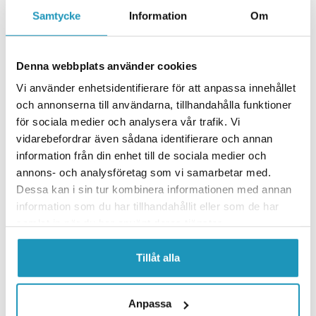
Samtycke
Information
Om
Plogblad
Plogblads typ
Denna webbplats använder cookies
Vi använder enhetsidentifierare för att anpassa innehållet
1x ATV Plogblad 150cm IB
och annonserna till användarna, tillhandahålla funktioner
4 995 kr
för sociala medier och analysera vår trafik. Vi
Bredd 150 cm, GEN II Klargult
vidarebefordrar även sådana identifierare och annan
Gå till produkt
information från din enhet till de sociala medier och
annons- och analysföretag som vi samarbetar med.
Plogram
Dessa kan i sin tur kombinera informationen med annan
information som du har tillhandahållit eller som de har
Plogram typ, Notera att vissa plogfästen kräver plogram av
samlat in när du har använt deras tjänster.
"Narrow" typ
1x ATV Plogram Frontmontage IB (Wide)
Tillåt alla
4 295 kr
IB Plogram Frontmontage Wide (Standard)
Gå till produkt
Anpassa