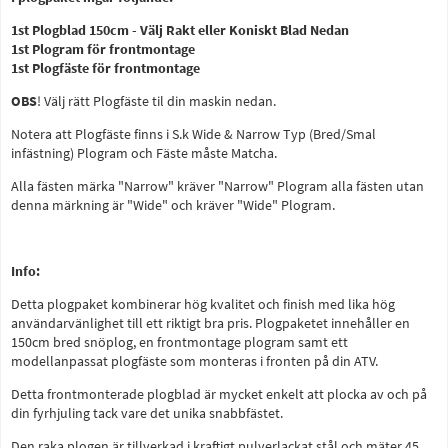
1st Plogblad 150cm - Välj Rakt eller Koniskt Blad Nedan
1st Plogram för frontmontage
1st Plogfäste för frontmontage
OBS
! Välj rätt Plogfäste til din maskin nedan.
Notera att Plogfäste finns i S.k Wide & Narrow Typ (Bred/Smal
infästning) Plogram och Fäste måste Matcha.
Alla fästen märka "Narrow" kräver "Narrow" Plogram alla fästen utan
denna märkning är "Wide" och kräver "Wide" Plogram.
Info:
Detta plogpaket kombinerar hög kvalitet och finish med lika hög
användarvänlighet till ett riktigt bra pris. Plogpaketet innehåller en
150cm bred snöplog, en frontmontage plogram samt ett
modellanpassat plogfäste som monteras i fronten på din ATV.
Detta frontmonterade plogblad är mycket enkelt att plocka av och på
din fyrhjuling tack vare det unika snabbfästet.
Den raka plogen är tillverkad i kraftigt pulverlackat stål och mäter 45