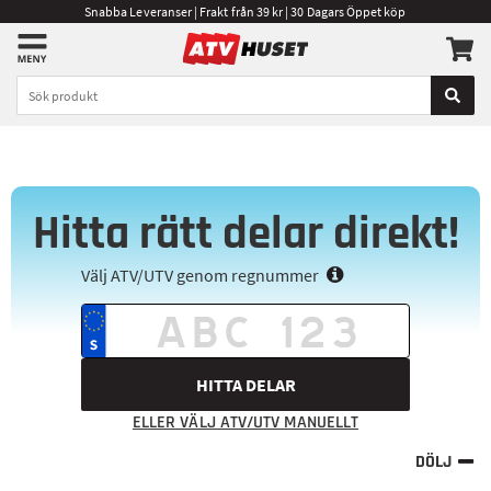
Snabba Leveranser | Frakt från 39 kr | 30 Dagars Öppet köp
Hitta rätt delar direkt!
Välj ATV/UTV genom regnummer
HITTA DELAR
ELLER VÄLJ ATV/UTV MANUELLT
DÖLJ