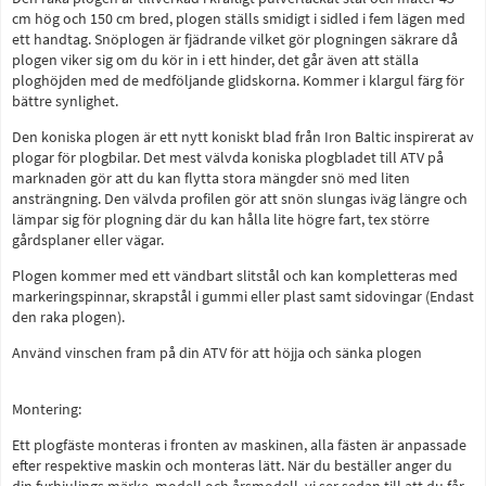
cm hög och 150 cm bred, plogen ställs smidigt i sidled i fem lägen med
ett handtag. Snöplogen är fjädrande vilket gör plogningen säkrare då
plogen viker sig om du kör in i ett hinder, det går även att ställa
ploghöjden med de medföljande glidskorna. Kommer i klargul färg för
bättre synlighet.
Den koniska plogen är ett nytt koniskt blad från Iron Baltic inspirerat av
plogar för plogbilar. Det mest välvda koniska plogbladet till ATV på
marknaden gör att du kan flytta stora mängder snö med liten
ansträngning. Den välvda profilen gör att snön slungas iväg längre och
lämpar sig för plogning där du kan hålla lite högre fart, tex större
gårdsplaner eller vägar.
Plogen kommer med ett vändbart slitstål och kan kompletteras med
markeringspinnar, skrapstål i gummi eller plast samt sidovingar (Endast
den raka plogen).
Använd vinschen fram på din ATV för att höjja och sänka plogen
Montering:
Ett plogfäste monteras i fronten av maskinen, alla fästen är anpassade
efter respektive maskin och monteras lätt. När du beställer anger du