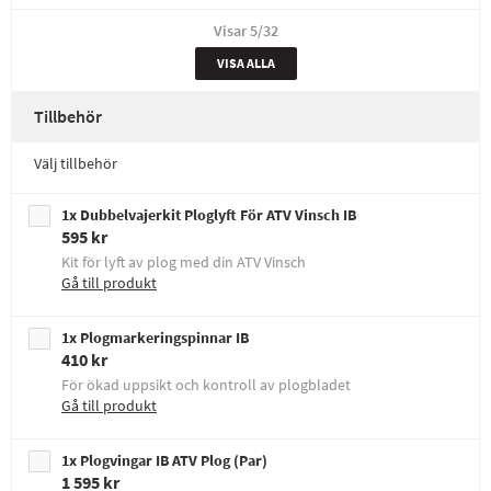
Visar
5
/32
VISA ALLA
Tillbehör
Välj tillbehör
1x Dubbelvajerkit Ploglyft För ATV Vinsch IB
595 kr
Kit för lyft av plog med din ATV Vinsch
Gå till produkt
1x Plogmarkeringspinnar IB
410 kr
För ökad uppsikt och kontroll av plogbladet
Gå till produkt
1x Plogvingar IB ATV Plog (Par)
1 595 kr