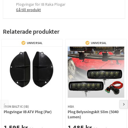
Plogvingar för IB Raka Plogar
Gå till produkt
Relaterade produkter
UNIVERSAL
UNIVERSAL
IRON BALTIC (IB)
HBA
Plogvingar IB ATV Plog (Par)
Plog Belysningskit Slim (5040
Lumen)
1 595 kr
1 485 kr