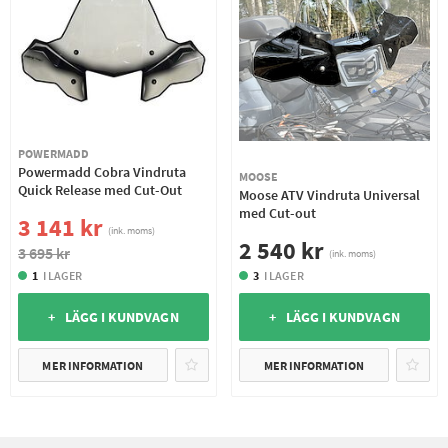
POWERMADD
Powermadd Cobra Vindruta
MOOSE
Quick Release med Cut-Out
Moose ATV Vindruta Universal
med Cut-out
3 141 kr
(ink. moms)
2 540 kr
3 695 kr
(ink. moms)
1
I LAGER
3
I LAGER
+ LÄGG I KUNDVAGN
+ LÄGG I KUNDVAGN
MER INFORMATION
MER INFORMATION