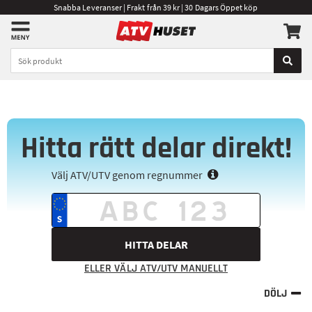
Snabba Leveranser | Frakt från 39 kr | 30 Dagars Öppet köp
Hitta rätt delar direkt!
Välj ATV/UTV genom regnummer
HITTA DELAR
ELLER VÄLJ ATV/UTV MANUELLT
DÖLJ