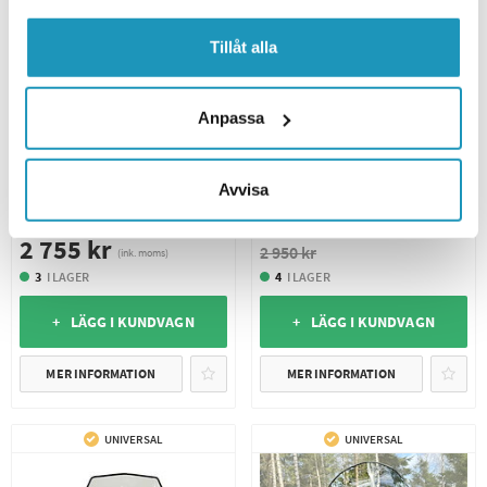
Tillåt alla
Anpassa
POWERMADD
Powermadd Cobra Vindruta
MOOSE
Quick Release
Avvisa
Moose ATV Vindruta Universal
2 508 kr
(ink. moms)
2 755 kr
2 950 kr
(ink. moms)
3
I LAGER
4
I LAGER
+ LÄGG I KUNDVAGN
+ LÄGG I KUNDVAGN
MER INFORMATION
MER INFORMATION
UNIVERSAL
UNIVERSAL