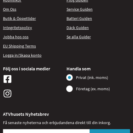
Köpvillkor
Plog Guiden
Om Oss
Service Guiden
Butik & Öppettider
Batteri Guiden
Integritetspolicy
Däck Guiden
Jobba hos oss
Se alla Guider
EU Shipping Terms
Logga in/Skapa konto
Följ oss i sociala medier
Handla som
Privat (ink. moms)
Företag (ex. moms)
ATVhusets Nyhetsbrev
Få senaste nyheterna och erbjudandena direkt till din inkorg.