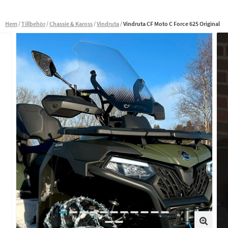
Hem
Tillbehör
Chassie & Kaross
Vindruta
Vindruta CF Moto C Force 625 Original