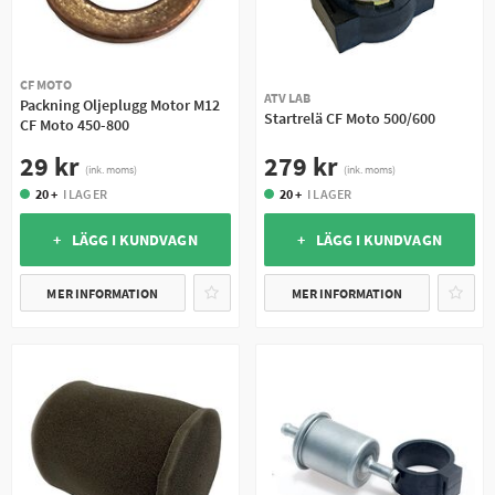
CF MOTO
ATV LAB
Packning Oljeplugg Motor M12
Startrelä CF Moto 500/600
CF Moto 450-800
279 kr
29 kr
(ink. moms)
(ink. moms)
20 +
I LAGER
20 +
I LAGER
+ LÄGG I KUNDVAGN
+ LÄGG I KUNDVAGN
MER INFORMATION
MER INFORMATION