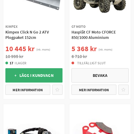
KIMPEX
CF MOTO
Kimpex Click N Go 2 ATV
Hasplåt CF Moto CFORCE
Plogpaket 152cm
850/1000 Aluminium
10 445 kr
5 368 kr
(ink. moms)
(ink. moms)
10 995 kr
6 710 kr
17
I LAGER
TILLFÄLLIGT SLUT
+ LÄGG I KUNDVAGN
BEVAKA
MER INFORMATION
MER INFORMATION