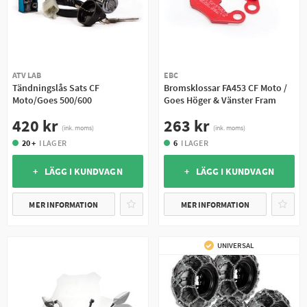
ATV LAB
EBC
Tändningslås Sats CF
Bromsklossar FA453 CF Moto /
Moto/Goes 500/600
Goes Höger & Vänster Fram
420 kr
263 kr
(ink. moms)
(ink. moms)
20 +
I LAGER
6
I LAGER
+ LÄGG I KUNDVAGN
+ LÄGG I KUNDVAGN
MER INFORMATION
MER INFORMATION
UNIVERSAL