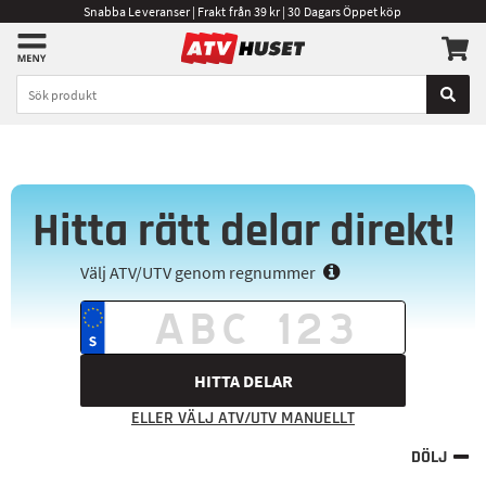
Snabba Leveranser | Frakt från 39 kr | 30 Dagars Öppet köp
Hitta rätt delar direkt!
Välj ATV/UTV genom regnummer
HITTA DELAR
ELLER VÄLJ ATV/UTV MANUELLT
DÖLJ