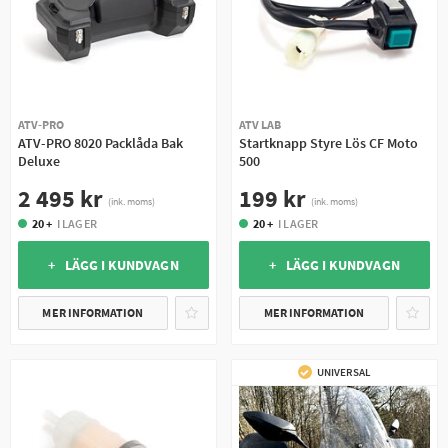
ATV-PRO
ATV LAB
ATV-PRO 8020 Packlåda Bak
Startknapp Styre Lös CF Moto
Deluxe
500
2 495 kr
199 kr
(ink. moms)
(ink. moms)
20 +
I LAGER
20 +
I LAGER
+ LÄGG I KUNDVAGN
+ LÄGG I KUNDVAGN
MER INFORMATION
MER INFORMATION
UNIVERSAL