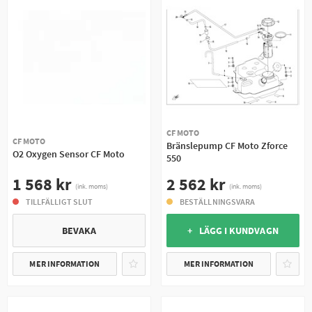
CF MOTO
CF MOTO
Bränslepump CF Moto Zforce
O2 Oxygen Sensor CF Moto
550
1 568 kr
2 562 kr
(ink. moms)
(ink. moms)
TILLFÄLLIGT SLUT
BESTÄLLNINGSVARA
BEVAKA
+ LÄGG I KUNDVAGN
MER INFORMATION
MER INFORMATION