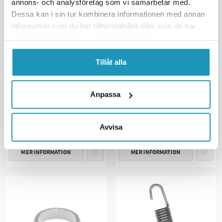
annons- och analysföretag som vi samarbetar med.
Dessa kan i sin tur kombinera informationen med annan
information som du har tillhandahållit eller som de har
samlat in när du har använt deras tjänster.
CF MOTO
Hasplåt CF Moto C-Force
ATV-PRO
Tillåt alla
450/520 / Goes Terrox 400/500
Drivrem CF Moto 500 / Goes 520
Lång Aluminium
mfl
6 995 kr
995 kr
Anpassa
(ink. moms)
(ink. moms)
TILLFÄLLIGT SLUT
20 +
I LAGER
Avvisa
BEVAKA
+ LÄGG I KUNDVAGN
MER INFORMATION
MER INFORMATION