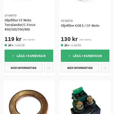
CF MOTO
Oljefilter CF Moto
CF MOTO
Terralander/C-Force
Oljefilter GOES / CF-Moto
450/520/550/800
130 kr
119 kr
(ink. moms)
(ink. moms)
20 +
I LAGER
20 +
I LAGER
+ LÄGG I KUNDVAGN
+ LÄGG I KUNDVAGN
MER INFORMATION
MER INFORMATION