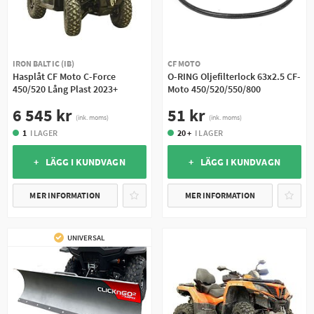
IRON BALTIC (IB)
CF MOTO
Hasplåt CF Moto C-Force
O-RING Oljefilterlock 63x2.5 CF-
450/520 Lång Plast 2023+
Moto 450/520/550/800
6 545 kr
51 kr
(ink. moms)
(ink. moms)
1
I LAGER
20 +
I LAGER
+ LÄGG I KUNDVAGN
+ LÄGG I KUNDVAGN
MER INFORMATION
MER INFORMATION
UNIVERSAL