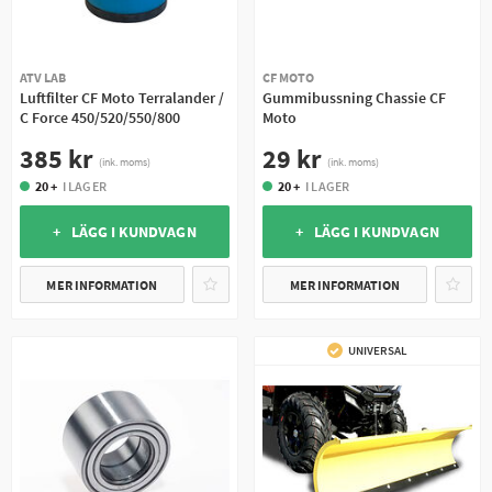
ATV LAB
CF MOTO
Luftfilter CF Moto Terralander /
Gummibussning Chassie CF
C Force 450/520/550/800
Moto
385 kr
29 kr
(ink. moms)
(ink. moms)
20 +
I LAGER
20 +
I LAGER
+ LÄGG I KUNDVAGN
+ LÄGG I KUNDVAGN
MER INFORMATION
MER INFORMATION
UNIVERSAL