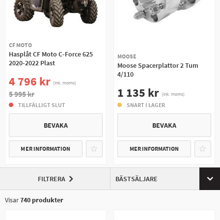
CF MOTO
Hasplåt CF Moto C-Force 625
MOOSE
2020-2022 Plast
Moose Spacerplattor 2 Tum
4/110
4 796 kr
(ink. moms)
1 135 kr
5 995 kr
(ink. moms)
TILLFÄLLIGT SLUT
SNART I LAGER
BEVAKA
BEVAKA
MER INFORMATION
MER INFORMATION
FILTRERA
BÄSTSÄLJARE
Visar
740
produkter