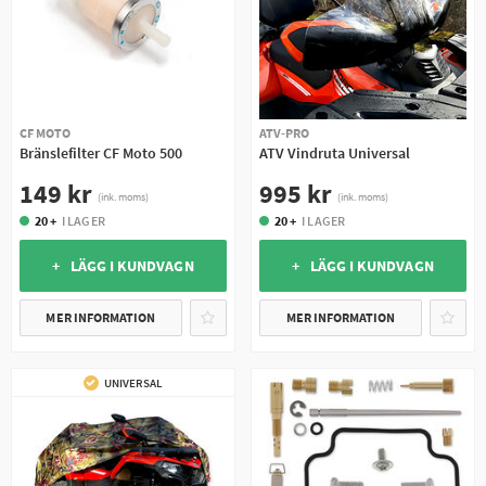
CF MOTO
ATV-PRO
Bränslefilter CF Moto 500
ATV Vindruta Universal
149 kr
995 kr
(ink. moms)
(ink. moms)
20 +
I LAGER
20 +
I LAGER
+ LÄGG I KUNDVAGN
+ LÄGG I KUNDVAGN
MER INFORMATION
MER INFORMATION
UNIVERSAL