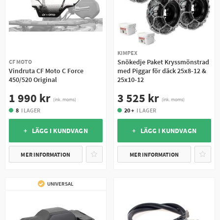
KIMPEX
Snökedje Paket Kryssmönstrad
CF MOTO
Vindruta CF Moto C Force
med Piggar för däck 25x8-12 &
450/520 Original
25x10-12
1 990 kr
3 525 kr
(ink. moms)
(ink. moms)
8
I LAGER
20 +
I LAGER
+ LÄGG I KUNDVAGN
+ LÄGG I KUNDVAGN
MER INFORMATION
MER INFORMATION
UNIVERSAL