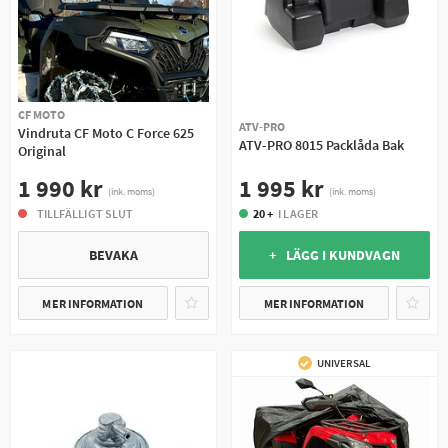
CF MOTO
ATV-PRO
Vindruta CF Moto C Force 625
ATV-PRO 8015 Packlåda Bak
Original
1 995 kr
1 990 kr
(ink. moms)
(ink. moms)
20 +
I LAGER
TILLFÄLLIGT SLUT
+ LÄGG I KUNDVAGN
BEVAKA
MER INFORMATION
MER INFORMATION
UNIVERSAL