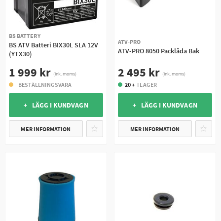
BS BATTERY
ATV-PRO
BS ATV Batteri BIX30L SLA 12V
ATV-PRO 8050 Packlåda Bak
(YTX30)
2 495 kr
1 999 kr
(ink. moms)
(ink. moms)
20 +
I LAGER
BESTÄLLNINGSVARA
+ LÄGG I KUNDVAGN
+ LÄGG I KUNDVAGN
MER INFORMATION
MER INFORMATION