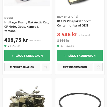
IRON BALTIC (IB)
MOOSE
IB ATV Plogpaket 150cm
Hjullager Fram / Bak Arctic Cat,
Centermonterad GEN II
CF Moto, Goes, Kymco &
Yamaha
8 546 kr
(ink. moms)
408,75 kr
8 996 kr
(ink. moms)
9
I LAGER
19
I LAGER
+ LÄGG I KUNDVAGN
+ LÄGG I KUNDVAGN
MER INFORMATION
MER INFORMATION