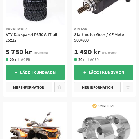
ROUGHWORX
ATV LAB
ATV Däckpaket P350 AllTrail
Startmotor Goes / CF Moto
25x12
500/600
5 780 kr
1 490 kr
(ink. moms)
(ink. moms)
20 +
I LAGER
20 +
I LAGER
+ LÄGG I KUNDVAGN
+ LÄGG I KUNDVAGN
MER INFORMATION
MER INFORMATION
UNIVERSAL