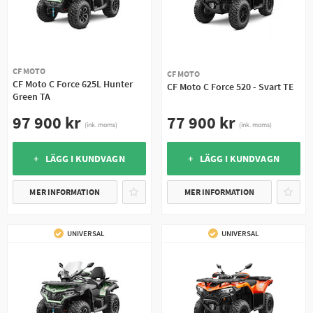
CF MOTO
CF MOTO
CF Moto C Force 625L Hunter
CF Moto C Force 520 - Svart TE
Green TA
77 900 kr
97 900 kr
(ink. moms)
(ink. moms)
+ LÄGG I KUNDVAGN
+ LÄGG I KUNDVAGN
MER INFORMATION
MER INFORMATION
UNIVERSAL
UNIVERSAL