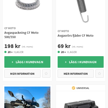
CF MOTO
CF MOTO
Avgaspackning CF Moto
Avgasrörs fjäder CF Moto
500/550
69 kr
198 kr
(ink. moms)
(ink. moms)
20 +
I LAGER
20 +
I LAGER
+ LÄGG I KUNDVAGN
+ LÄGG I KUNDVAGN
MER INFORMATION
MER INFORMATION
UNIVERSAL