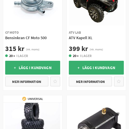
CF MOTO
ATV LAB
Bensinkran CF Moto 500
ATV Kapell XL
315 kr
399 kr
(ink. moms)
(ink. moms)
20 +
I LAGER
20 +
I LAGER
+ LÄGG I KUNDVAGN
+ LÄGG I KUNDVAGN
MER INFORMATION
MER INFORMATION
UNIVERSAL