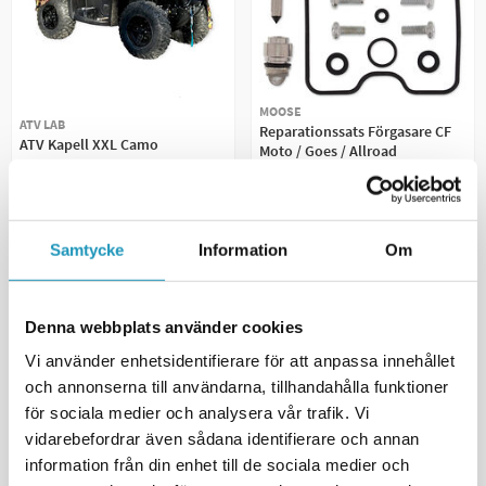
MOOSE
ATV LAB
Reparationssats Förgasare CF
ATV Kapell XXL Camo
Moto / Goes / Allroad
579 kr
630 kr
(ink. moms)
(ink. moms)
20 +
I LAGER
17
I LAGER
Samtycke
Information
Om
+ LÄGG I KUNDVAGN
+ LÄGG I KUNDVAGN
MER INFORMATION
MER INFORMATION
Denna webbplats använder cookies
Vi använder enhetsidentifierare för att anpassa innehållet
och annonserna till användarna, tillhandahålla funktioner
för sociala medier och analysera vår trafik. Vi
vidarebefordrar även sådana identifierare och annan
information från din enhet till de sociala medier och