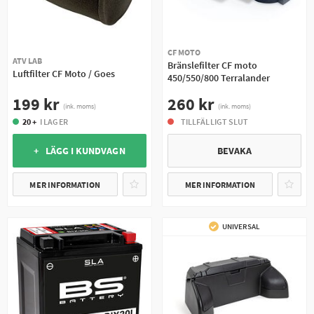
CF MOTO
ATV LAB
Bränslefilter CF moto
Luftfilter CF Moto / Goes
450/550/800 Terralander
199 kr
260 kr
(ink. moms)
(ink. moms)
20 +
I LAGER
TILLFÄLLIGT SLUT
+ LÄGG I KUNDVAGN
BEVAKA
MER INFORMATION
MER INFORMATION
UNIVERSAL