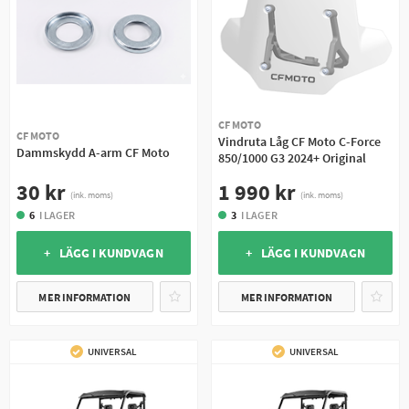
CF MOTO
CF MOTO
Vindruta Låg CF Moto C-Force
Dammskydd A-arm CF Moto
850/1000 G3 2024+ Original
30 kr
1 990 kr
(ink. moms)
(ink. moms)
6
I LAGER
3
I LAGER
+ LÄGG I KUNDVAGN
+ LÄGG I KUNDVAGN
MER INFORMATION
MER INFORMATION
UNIVERSAL
UNIVERSAL