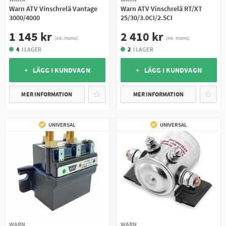
Warn ATV Vinschrelä Vantage
Warn ATV Vinschrelä RT/XT
3000/4000
25/30/3.0CI/2.5CI
1 145 kr
2 410 kr
(ink. moms)
(ink. moms)
4
I LAGER
2
I LAGER
+ LÄGG I KUNDVAGN
+ LÄGG I KUNDVAGN
MER INFORMATION
MER INFORMATION
UNIVERSAL
UNIVERSAL
WARN
WARN