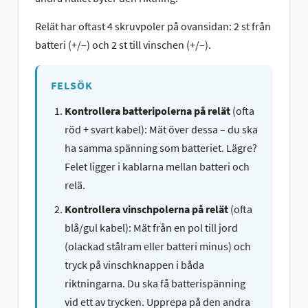
Relät har oftast 4 skruvpoler på ovansidan: 2 st från
batteri (+/–) och 2 st till vinschen (+/–).
FELSÖK
Kontrollera batteripolerna på relät
(ofta
röd + svart kabel): Mät över dessa – du ska
ha samma spänning som batteriet. Lägre?
Felet ligger i kablarna mellan batteri och
relä.
Kontrollera vinschpolerna på relät
(ofta
blå/gul kabel): Mät från en pol till jord
(olackad stålram eller batteri minus) och
tryck på vinschknappen i båda
riktningarna. Du ska få batterispänning
vid ett av trycken. Upprepa på den andra