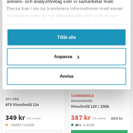
annons- och analysföretag som vi samarbetar med.
Dessa kan i sin tur kombinera informationen med annan
Artrax/Bronco/Kinesiska vinschar
vinschrelän har samma
information som du har tillhandahållit eller som de har
funktion som Warns relä men till ett lägre pris, mycket prisvärda
samlat in när du har använt deras tjänster.
relä som också de har lång livslängd.
UNIVERSAL
UNIVERSAL
Tillåt alla
Anpassa
Avvisa
SOMMARREA
ATV-PRO
ROUGHWORX
ATV Vinschrelä 12v
Vinschrelä 12V / 200A
349 kr
387 kr
455 kr
(ink. moms)
(ink. moms)
SNART I LAGER
20 +
I LAGER