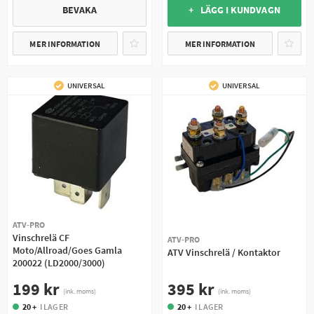
BEVAKA
+ LÄGG I KUNDVAGN
MER INFORMATION
MER INFORMATION
UNIVERSAL
UNIVERSAL
ATV-PRO
Vinschrelä CF
ATV-PRO
Moto/Allroad/Goes Gamla
ATV Vinschrelä / Kontaktor
200022 (LD2000/3000)
395 kr
199 kr
(ink. moms)
(ink. moms)
20 +
I LAGER
20 +
I LAGER