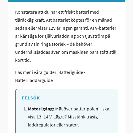
Konstatera att du har ett friskt batteri med
tillräcklig kraft. Att batteriet köptes för en månad
sedan eller visar 12V är ingen garanti.
ATV-batterier
är känsliga för självurladdning och tjuvström på
grund av sin ringa storlek – de behöver
underhållsladdas även om maskinen bara stått still
kort tid.
Läs mer i våra guider:
Batteriguide
·
Batteriladdarguide
FELSÖK
Motor igång:
Mät över batteripolen – ska
visa 13–14 V. Lägre? Misstänk trasig
laddregulator eller stator.