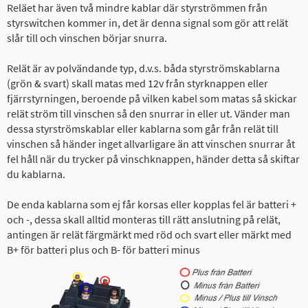
Reläet har även två mindre kablar där styrströmmen från
styrswitchen kommer in, det är denna signal som gör att relät
slår till och vinschen börjar snurra.
Relät är av polvändande typ, d.v.s. båda styrströmskablarna
(grön & svart) skall matas med 12v från styrknappen eller
fjärrstyrningen, beroende på vilken kabel som matas så skickar
relät ström till vinschen så den snurrar in eller ut. Vänder man
dessa styrströmskablar eller kablarna som går från relät till
vinschen så händer inget allvarligare än att vinschen snurrar åt
fel håll när du trycker på vinschknappen, händer detta så skiftar
du kablarna.
De enda kablarna som ej får korsas eller kopplas fel är batteri +
och -, dessa skall alltid monteras till rätt anslutning på relät,
antingen är relät färgmärkt med röd och svart eller märkt med
B+ för batteri plus och B- för batteri minus