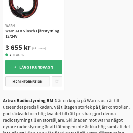
WARN
Warn ATV Vinsch Fjärrstyrning
12/24V
3 655 kr
(ink. moms)
2
I LAGER
+ LÄGG I KUNDVAGN
MER INFORMATION
Artrax Radiostyrning RM-1
är en kopia på Warns och är till
utseendet precis likadan. Väl tilltagen storlek på fjärrkontrollen,
god räckvidd och hög kvalitet till rätt pris har gjort denna
radiostyrning till en storsäljare. Skillnaden mot Warns något
dyrare radiostyrning är att tätningen inte är lika hög samt att det