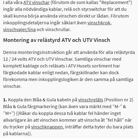
I alla våra
ATV vinschar
(förutom de som kallas "Replacement")
ingår alla nödvändiga kablar, relä och styrswitchar för att du
skall kunna börja använda vinschen direkt ur lådan. Förutom
inkopplingsdetaljerna ingår såklart även
vinschkrok
,
vinschvajer/lina
och vinschrullar.
Montering av relästyrd ATV och UTV Vinsch
Denna monteringsinstruktion går att använda för alla relästyrda
12 / 24 volts ATV och UTV Vinschar. Samtliga vinschar med
komplett kablage och reläsats i ATV Husets sortiment har
färgkodade kablar enligt nedan, färgskillnader kan dock
förekomma men inkopplingslogiken är den samma på samtliga
vinschar.
1.
Koppla den Blåa & Gula kabeln på
vinschreläts
(Position nr 2)
Blåa & Gula färgmarkering (kan även vara märkt med ”M-” &
”M+”) ((Råkar du koppla dessa två kablar fel händer inget
allvarligare än att vinschen kommer att vinscha åt ”fel håll” när
du trycker på
vinschknappen
, inträffar detta byter du bara plats
på kablarna)).