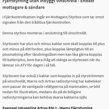
Fjärrstyrning utan inbyggt vinschrelä - Endast
mottagare & sändare
I Fjärrkontrollsatsen ingår en Mottagare/Styrbox som tar emot
signalen från den trådlösa fjärrkontrollen.
Denna styrbox monteras i anslutning till vinschrelät.
Styrboxen har plus och minus kablar som skall kopplas till plus
och minus på ditt fordon, plus kopplas lämpligtvis till en
plusmatning efter tändningslåset men kan lika gärna kopplas
till batteriplus, kom bara ihåg att stänga av styrboxen när du
lämnar sin ATV för dagen i så fall.
Styrboxen har också 2 kablar som kopplas in på styrströmmen
på vinschrelät, Warns och Artrax radiostyrning har kabelskor
som passar de vanligaste relätyperna på marknaden, se bild
nedan för illustration, medans du på de billigare
radiostyrningarna kan behöva skarva kablarna själv.
Exempel Inkoppling Artrax RM-1 - Warns Fjärrstyrning