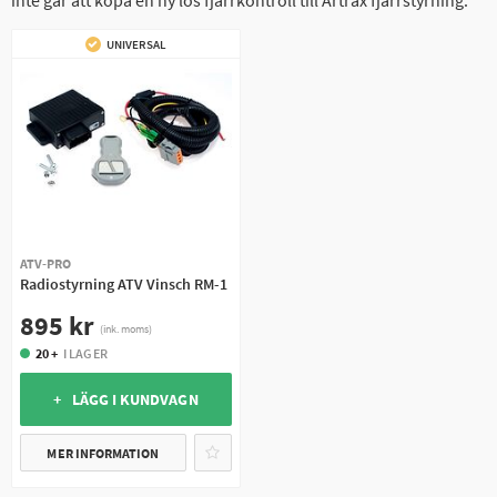
inte går att köpa en ny lös fjärrkontroll till Artrax fjärrstyrning.
UNIVERSAL
ATV-PRO
Radiostyrning ATV Vinsch RM-1
895 kr
(ink. moms)
20 +
I LAGER
+ LÄGG I KUNDVAGN
MER INFORMATION