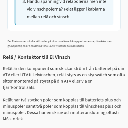
Har du spänning vid reläpolerna men inte
vid vinschpolerna? Felet ligger i kablarna
mellan relä och vinsch.
Det förekommer mindre skillnader på vinscharelän och knappar beroende på märke, men
grundprincipen är densamma för alla ATV-vinschar på marknaden.
Relä / Kontaktor till El Vinsch
Relät är den komponent som skickar ström från batteriet på din
ATV eller UTV till elvinschen, relät styrs av en styrswitch som ofta
sitter monterad på styret på din ATV eller via en
fjärrkontrollsats.
Relät har två stycken poler som kopplas till batteriets plus och
minuspoler samt två poler som kopplas till vinschens plus och
minuspoler. Dessa har en skruv och mutteranslutning oftast i
M6 storlek.