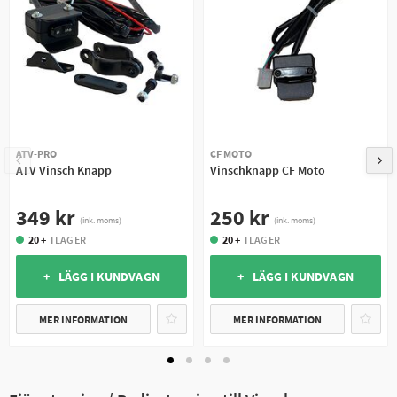
ATV-PRO
CF MOTO
ATV Vinsch Knapp
Vinschknapp CF Moto
349 kr
250 kr
(ink. moms)
(ink. moms)
20 +
I LAGER
20 +
I LAGER
+ LÄGG I KUNDVAGN
+ LÄGG I KUNDVAGN
MER INFORMATION
MER INFORMATION