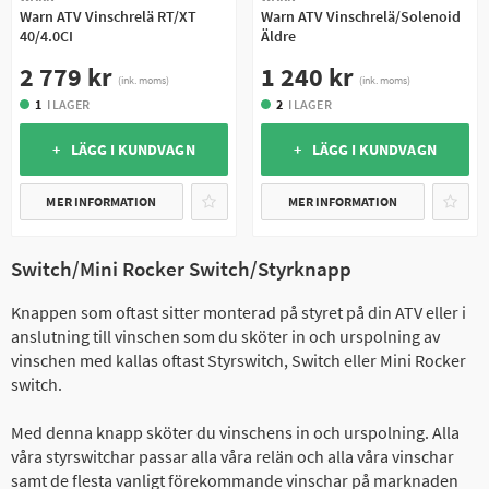
Warn ATV Vinschrelä RT/XT
Warn ATV Vinschrelä/Solenoid
40/4.0CI
Äldre
2 779 kr
1 240 kr
(ink. moms)
(ink. moms)
1
I LAGER
2
I LAGER
+ LÄGG I KUNDVAGN
+ LÄGG I KUNDVAGN
MER INFORMATION
MER INFORMATION
Switch/Mini Rocker Switch/Styrknapp
Knappen som oftast sitter monterad på styret på din ATV eller i
anslutning till vinschen som du sköter in och urspolning av
vinschen med kallas oftast Styrswitch, Switch eller Mini Rocker
switch.
Med denna knapp sköter du vinschens in och urspolning. Alla
våra styrswitchar passar alla våra relän och alla våra vinschar
samt de flesta vanligt förekommande vinschar på marknaden