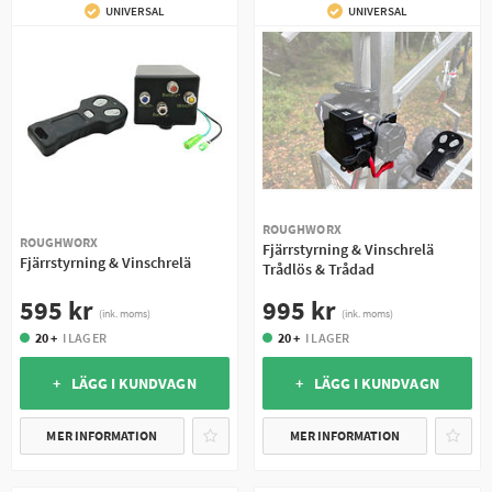
UNIVERSAL
UNIVERSAL
ROUGHWORX
ROUGHWORX
Fjärrstyrning & Vinschrelä
Fjärrstyrning & Vinschrelä
Trådlös & Trådad
595 kr
995 kr
(ink. moms)
(ink. moms)
20 +
I LAGER
20 +
I LAGER
+ LÄGG I KUNDVAGN
+ LÄGG I KUNDVAGN
MER INFORMATION
MER INFORMATION