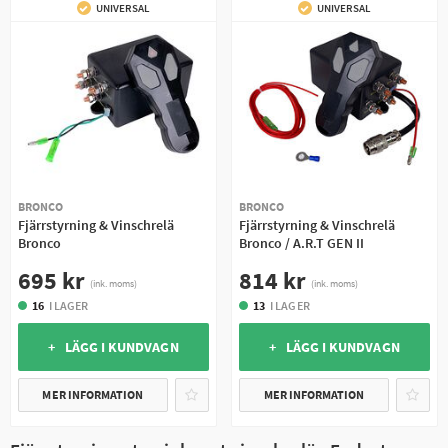
UNIVERSAL
UNIVERSAL
BRONCO
BRONCO
Fjärrstyrning & Vinschrelä
Fjärrstyrning & Vinschrelä
Bronco
Bronco / A.R.T GEN II
695 kr
814 kr
(ink. moms)
(ink. moms)
16
I LAGER
13
I LAGER
+ LÄGG I KUNDVAGN
+ LÄGG I KUNDVAGN
MER INFORMATION
MER INFORMATION