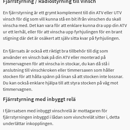
Fjärrstyrning / Radiostyrning till Vinsch
En fjärrstyrning är ett grymt komplement till din ATV eller UTV
vinsch för dig som vill kunna stå en bit ifrån vinschen du skall
vinscha med. Det kan vara för att enklare kunna dra upp din ATV
ur ett lerhål, eller för att vinscha upp fyrhjulingen för en brant
stigning där det är osäkert att själv sitta kvar på fyrhjulingen.
En fjärrsats är också ett riktigt bra tillbehör till dig som
använder en vinsch bak på din ATV eller monterad på
timmervagnen för att vinscha in stockar, du kan då stå i
anslutning till vinschkroken eller timmersaxen som håller
stocken för att hålla spänn på linan så att stocken inte lossnar.
Du kan också enklare hjälpa till att styra stocken på väg mot
timmervagnen.
Fjärrstyrning med inbyggt relä
I fjärrsatsen med inbyggt vinschrelä är mottagaren för
fjärrstyrningen inbyggd i lådan som visnchrelät sitter i, detta
underlättar inkopplingen.