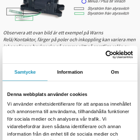
Observera att ovan bild är ett exempel på Warns
Relä/Kontaktor, färger på poler och inkoppling kan variera men
inkopplingen brukar ske på samma sätt på samtliga relän av
denna typ.
Alla våra vinschrelän passar de vanligaste vinscharna på
Samtycke
Information
Om
marknaden i storlek upp till 3000 lbs som har samma
anslutningar som illustreras i bilden ovan och anges i texten
ovan.
Denna webbplats använder cookies
Våra ATV vinschrelän är anpassade för de strömstyrkor som en
Vi använder enhetsidentifierare för att anpassa innehållet
ATV vinsch nyttjar, Warns Relä är t.ex. anpassat för vinschar i
och annonserna till användarna, tillhandahålla funktioner
storlek upp till Warn 3000 vinschar som drar upp emot 140-150
för sociala medier och analysera vår trafik. Vi
ampere vid maxförbrukning under maxbelastning. Artrax och
vidarebefordrar även sådana identifierare och annan
Bronco finns det inga siffror på men de ligger snarlikt med
information från din enhet till de sociala medier och
Warns då de kan användas på samma typer av vinschar.