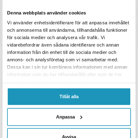
Frågor och svar
Denna webbplats använder cookies
Leverans- & Returinformation
Vi använder enhetsidentifierare för att anpassa innehållet
och annonserna till användarna, tillhandahålla funktioner
för sociala medier och analysera vår trafik. Vi
Betalning
vidarebefordrar även sådana identifierare och annan
information från din enhet till de sociala medier och
annons- och analysföretag som vi samarbetar med.
Visar
5
/25
Paketerbjudande:
Dessa kan i sin tur kombinera informationen med annan
Visa alla
information som du har tillhandahållit eller som de har
Välj ATV Modell
samlat in när du har använt deras tjänster.
1x CF Goes Terrox 400 L Svart Terräng
Tillåt alla
55 900 kr
Begär Offert
Gå till produkt
Anpassa
1x CF Goes Terrox 500 L Svart Terräng
65 900 kr
Avvisa