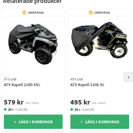
Relaterade produkter
UNIVERSAL
UNIVERSAL
ATV LAB
ATV LAB
ATV Kapell 210D XXL
ATV Kapell 210D XL
579 kr
495 kr
(ink. moms)
(ink. moms)
20 +
I LAGER
20 +
I LAGER
+ LÄGG I KUNDVAGN
+ LÄGG I KUNDVAGN