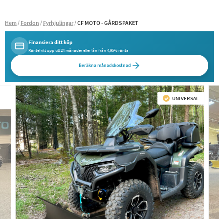
Hem
Fordon
Fyrhjulingar
CF MOTO - GÅRDSPAKET
Finansiera ditt köp
Räntefritt upp till 24 månader eller lån från 4,95% ränta
Beräkna månadskostnad
UNIVERSAL