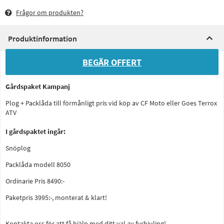
Frågor om produkten?
Produktinformation
BEGÄR OFFERT
Gårdspaket Kampanj
Plog + Packlåda till förmånligt pris vid köp av CF Moto eller Goes Terrox
ATV
I gårdspaktet ingår:
Snöplog
Packlåda modell 8050
Ordinarie Pris 8490:-
Paketpris 3995:-, monterat & klart!
Kontakta oss för att få hjälp med ditt val av fyrhjuling!