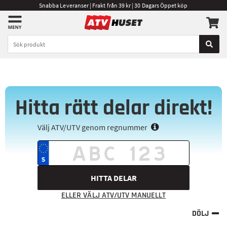
Snabba Leveranser | Frakt från 39 kr | 30 Dagars Öppet köp
Hitta rätt delar direkt!
Välj ATV/UTV genom regnummer
HITTA DELAR
ELLER VÄLJ ATV/UTV MANUELLT
DÖLJ