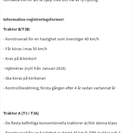
Information registreringsformer:
Traktor B/T3B:
- Konstruerad för en hastighet som överstiger 40 km/h
- Får köras i max 50 km/h
- Krav på B-körkort
- Hjälmkrav (nytt från Januari 2016)
- Ska köras på körbanan
- Kontrollbesiktning, första gången efter 4 år sedan vartannat år
Traktor A (T3 / T3A)
- De flesta befintliga konventionella traktorer är/blir denna klass
- Konstruerad för en hastighet av högst 40 km/h (EPA-traktor och A-