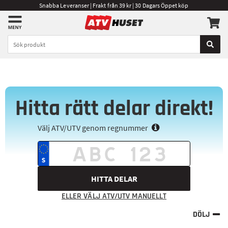
Snabba Leveranser | Frakt från 39 kr | 30 Dagars Öppet köp
Hitta rätt delar direkt!
Välj ATV/UTV genom regnummer
HITTA DELAR
ELLER VÄLJ ATV/UTV MANUELLT
DÖLJ