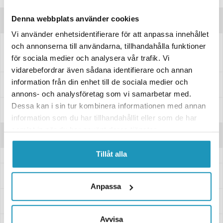
Denna webbplats använder cookies
Produktinformation
Vi använder enhetsidentifierare för att anpassa innehållet
och annonserna till användarna, tillhandahålla funktioner
Till Warn vinsch VR10000 WINCH 10000 lbs. (4536 kgs)
för sociala medier och analysera vår trafik. Vi
vidarebefordrar även sådana identifierare och annan
information från din enhet till de sociala medier och
Specifikationer
annons- och analysföretag som vi samarbetar med.
Dessa kan i sin tur kombinera informationen med annan
Manualer & Guider
information som du har tillhandahållit eller som de har
samlat in när du har använt deras tjänster.
Recensioner
Tillåt alla
Frågor och svar
Anpassa
Leverans- & Returinformation
Avvisa