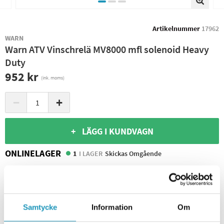
Artikelnummer
17962
WARN
Warn ATV Vinschrelä MV8000 mfl solenoid Heavy
Duty
952 kr
(ink. moms)
−
+
+ LÄGG I KUNDVAGN
ONLINELAGER
1
I LAGER
Skickas Omgående
BUTIKSLAGER
0
I LAGER
Leverans- & Returinformation
Spara produkt
Samtycke
Information
Om
Frågor om produkten?