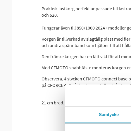
Praktisk lastkorg perfekt anpassade till lastr
och 520.
Fungerar även till 850/1000 2024+ modeller g
Korgen är tillverkad av slagtålig plast med fl
och andra spännband som hjälper till att hålla
Den främre korgen har en lätt vikt för att mi
Med CFMOTO snabbfäste monteras korgen enke
Observera, 4 stycken CFMOTO connect base be
på CFORCE 450 då den har metallrack (art nr
21 cm bred, 95 cm lång och 14 cm djup.
Samtycke