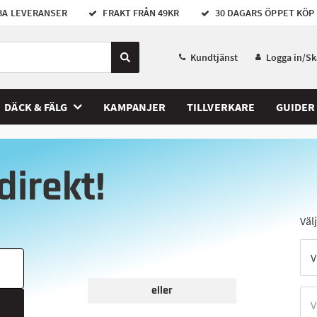
A LEVERANSER
FRAKT FRÅN 49KR
30 DAGARS ÖPPET KÖP
Kundtjänst
Logga in/S
DÄCK & FÄLG
KAMPANJER
TILLVERKARE
GUIDER
direkt!
Väl
eller