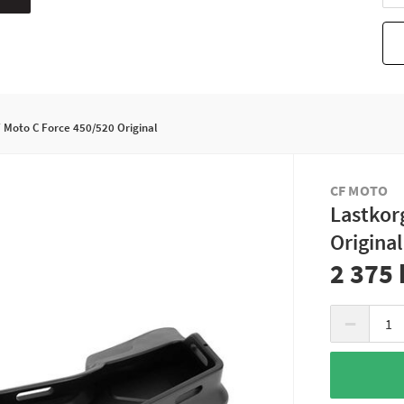
 Moto C Force 450/520 Original
CF MOTO
Lastkor
Original
2 375 
−