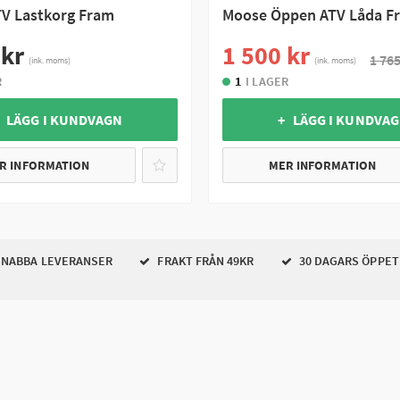
V Lastkorg Fram
Moose Öppen ATV Låda F
 kr
1 500 kr
1 765
(ink. moms)
(ink. moms)
R
1
I LAGER
 LÄGG I KUNDVAGN
+ LÄGG I KUNDVA
R INFORMATION
MER INFORMATION
NABBA LEVERANSER
FRAKT FRÅN 49KR
30 DAGARS ÖPPET