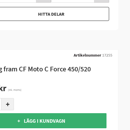
HITTA DELAR
Artikelnummer
17255
g fram CF Moto C Force 450/520
kr
(ink. moms)
+
+ LÄGG I KUNDVAGN