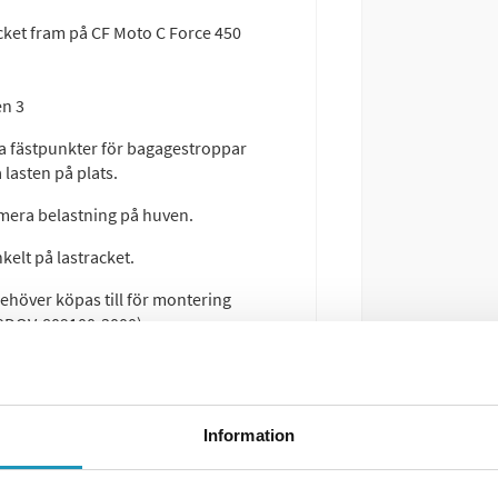
acket fram på CF Moto C Force 450
en 3
era fästpunkter för bagagestroppar
 lasten på plats.
nimera belastning på huven.
lt på lastracket.
höver köpas till för montering
: 9DQV-809100-3000)
Information