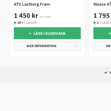
ATV Lastkorg Fram
Moose AT
1 450 kr
1 795
(ink. moms)
20 +
I LAGER
2
I LAGE
+ LÄGG I KUNDVAGN
+
MER INFORMATION
ME
S