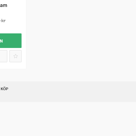
ram
 kr
GN
 KÖP