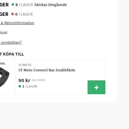
GER
8
I LAGER
Skickas Omgående
GER
0
I LAGER
 & Returinformation
dukt
m produkten?
T KÖPA TILL
RSAL
CF MOTO
CF Moto Connect Bas Snabbfäste
90 kr
(ink. moms)
1
I LAGER