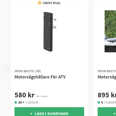
UNIVERSAL
IRON BALTIC (IB)
IRON BALTIC
Motorsågshållare För ATV
Motorsåg
580 kr
895 k
(ink. moms)
20 +
I LAGER
6
I LAGE
+ LÄGG I KUNDVAGN
+