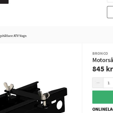
shållare ATV Vagn
BRONCO
Motorså
845 k
−
ONLINELA