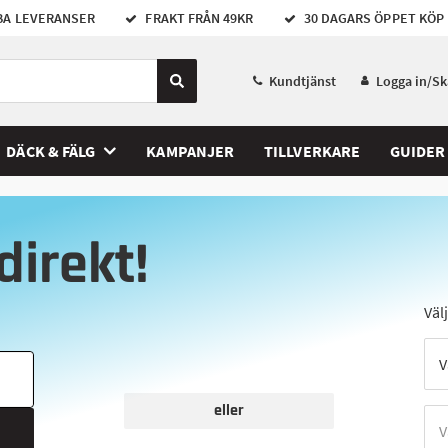
A LEVERANSER
FRAKT FRÅN 49KR
30 DAGARS ÖPPET KÖP
Kundtjänst
Logga in/S
DÄCK & FÄLG
KAMPANJER
TILLVERKARE
GUIDER
direkt!
Väl
eller