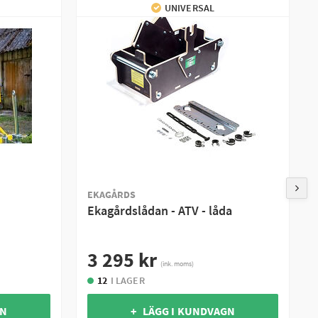
UNIVERSAL
EKAGÅRDS
Ekagårdslådan - ATV - låda
3 295 kr
(ink. moms)
12
I LAGER
GN
+ LÄGG I KUNDVAGN