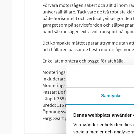
Förvara motorsågen säkert och alltid inom r
universalhållare. Tack vare de två robusta k
både horisontellt och vertikalt, vilket gör de
garaget som på servicefordon och släpvagnar.
band säkrar sågen extra vid transport på ojä
Det kompakta måttet sparar utrymme utan att
och hållaren passar de flesta motorsågsmode
Enkel att montera och byggd för att hålla.
Monteringsläge: Horisontellt eller vertikalt
Inkluderar: 2 st robusta klämmor
Monteringshål för elastiska band
Passar: De flesta motorsågsmodeller
Samtycke
Längd: 335 mm
Bredd: 115 mm
Öppning svärdhållare: 17 mm
Denna webbplats använder 
Färg: Svart pulverlack
Vi använder enhetsidentifierar
sociala medier och analysera 