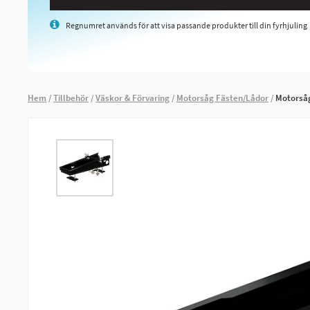
Regnumret används för att visa passande produkter till din fyrhjuling
Hem
Tillbehör
Väskor & Förvaring
Motorsåg Fästen/Lådor
Motorsåg