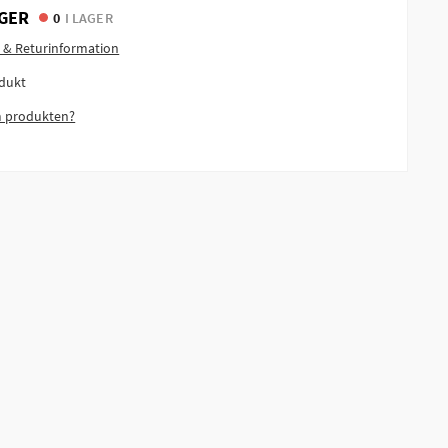
GER
0
I LAGER
 & Returinformation
dukt
m produkten?