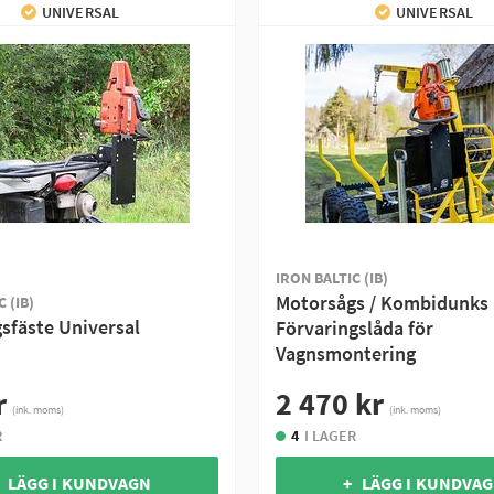
UNIVERSAL
UNIVERSAL
IRON BALTIC (IB)
Motorsågs / Kombidunks
 (IB)
sfäste Universal
Förvaringslåda för
Vagnsmontering
r
2 470 kr
(ink. moms)
(ink. moms)
R
4
I LAGER
 LÄGG I KUNDVAGN
+ LÄGG I KUNDVA