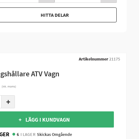
HITTA DELAR
Artikelnummer
21175
gshållare ATV Vagn
r
(ink. moms)
+
+ LÄGG I KUNDVAGN
GER
6
I LAGER
Skickas Omgående