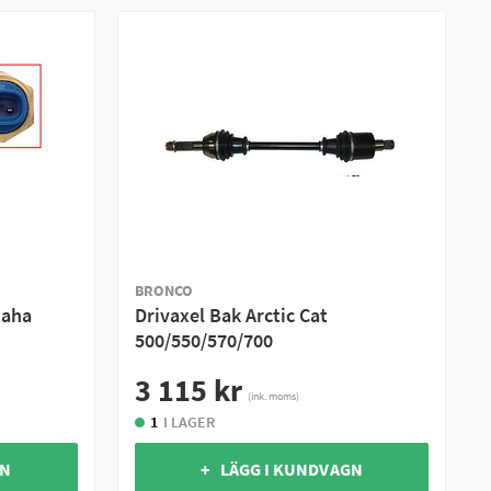
BRONCO
maha
Drivaxel Bak Arctic Cat
500/550/570/700
3 115 kr
(ink. moms)
1
I LAGER
GN
+ LÄGG I KUNDVAGN