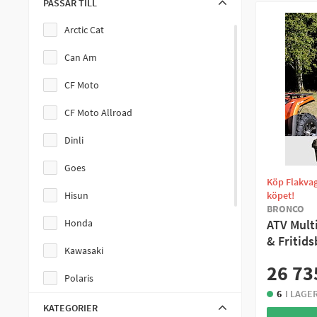
PASSAR TILL
Arctic Cat
Can Am
CF Moto
CF Moto Allroad
Dinli
Goes
Köp Flakvag
Hisun
köpet!
BRONCO
Honda
ATV Mult
& Fritids
Kawasaki
26 73
Polaris
6
I LAGE
Segway
KATEGORIER