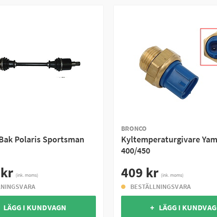
BRONCO
 Bak Polaris Sportsman
Kyltemperaturgivare Ya
400/450
 kr
409 kr
(ink. moms)
(ink. moms)
LNINGSVARA
BESTÄLLNINGSVARA
 LÄGG I KUNDVAGN
+ LÄGG I KUNDVA