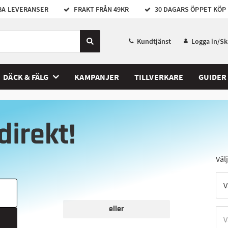
A LEVERANSER
FRAKT FRÅN 49KR
30 DAGARS ÖPPET KÖP
Kundtjänst
Logga in/S
DÄCK & FÄLG
KAMPANJER
TILLVERKARE
GUIDER
direkt!
Väl
eller