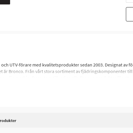
och UTV-förare med kvalitetsprodukter sedan 2003. Designat av förare 
Det är Bronco. Från vårt stora sortiment av fjädringskomponenter till 
nde av din maskin. Dessutom tillverkas alla Bronco-produkter för att u
rodukter