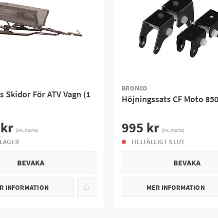
BRONCO
s Skidor För ATV Vagn (1
Höjningssats CF Moto 85
 kr
995 kr
(ink. moms)
(ink. moms)
 LAGER
TILLFÄLLIGT SLUT
BEVAKA
BEVAKA
R INFORMATION
MER INFORMATION