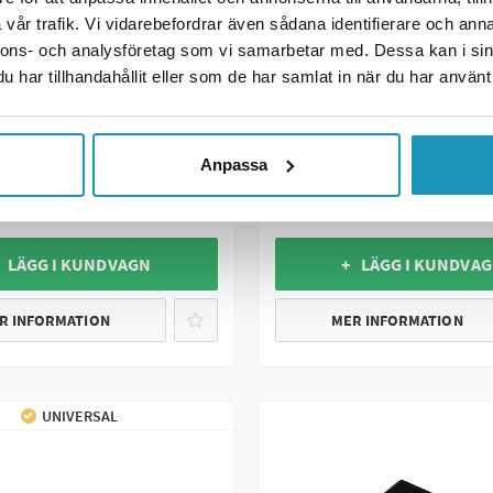
vår trafik. Vi vidarebefordrar även sådana identifierare och anna
nnons- och analysföretag som vi samarbetar med. Dessa kan i sin
har tillhandahållit eller som de har samlat in när du har använt 
lator Can-Am
BRONCO
Bagagenät 100x50cm
r/Traxter/Maverick/Commander
Anpassa
 kr
169 kr
(ink. moms)
(ink. moms)
LNINGSVARA
20 +
I LAGER
 LÄGG I KUNDVAGN
+ LÄGG I KUNDVA
R INFORMATION
MER INFORMATION
UNIVERSAL