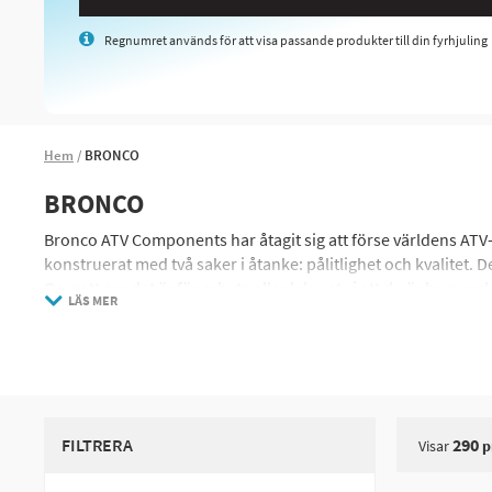
Regnumret används för att visa passande produkter till din fyrhjuling
Hem
BRONCO
BRONCO
Bronco ATV Components har åtagit sig att förse världens ATV- 
konstruerat med två saker i åtanke: pålitlighet och kvalitet. 
Oavsett om det är för arbete eller lek, vet vi att du är beroe
LÄS MER
standarder.
FILTRERA
290
Visar
p