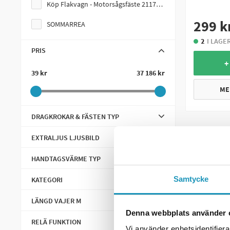
Skruvdubb
Köp Flakvagn - Motorsågsfäste 21175 på köpet!
299 k
Spacers
SOMMARREA
2
I LAGE
Tillbehör & Reservdelar Vagnar
PRIS
+
Däck
39 kr
37 186 kr
Extraljus
ME
Flismaskin
DRAGKROKAR & FÄSTEN TYP
Impeller
EXTRALJUS LJUSBILD
Tillbehör
HANDTAGSVÄRME TYP
UTV Vinsch
Samtycke
KATEGORI
Broms
LÄNGD VAJER M
Bränslepump
Denna webbplats använder 
RELÄ FUNKTION
Drivaxlar
Vi använder enhetsidentifierar