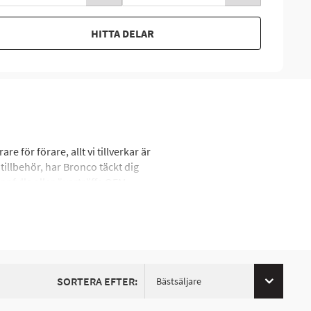
HITTA DELAR
för förare, allt vi tillverkar är
tillbehör, har Bronco täckt dig
ppfylla eller överträffa OEM-
SORTERA EFTER:
Bästsäljare