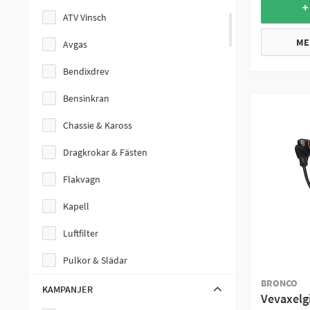
+
SMC
ATV Vinsch
ME
Suzuki
Avgas
Yamaha
Bendixdrev
Bensinkran
Chassie & Kaross
Dragkrokar & Fästen
Flakvagn
Kapell
Luftfilter
Pulkor & Slädar
BRONCO
Reparationssats Däck
KAMPANJER
Vevaxelg