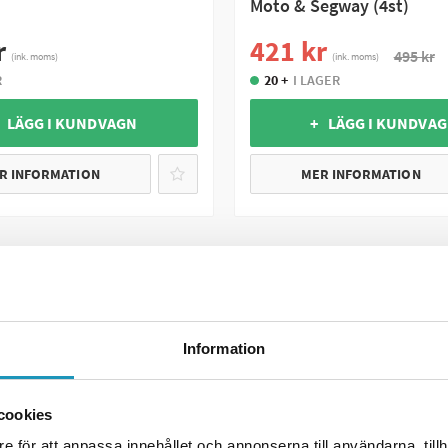
Moto & Segway (4st)
r
421 kr
495 kr
(ink. moms)
(ink. moms)
R
20 +
I LAGER
 LÄGG I KUNDVAGN
+ LÄGG I KUNDVA
R INFORMATION
MER INFORMATION
UNIVERSAL
Information
cookies
e för att anpassa innehållet och annonserna till användarna, tillh