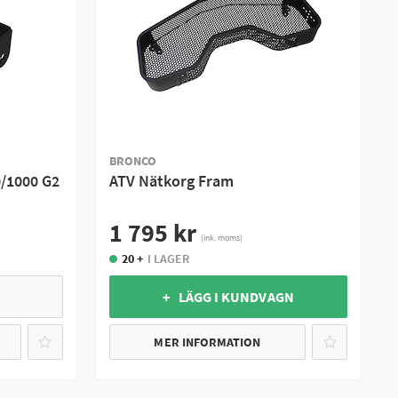
BRONCO
0/1000 G2
ATV Nätkorg Fram
1 795 kr
(ink. moms)
20 +
I LAGER
+ LÄGG I KUNDVAGN
MER INFORMATION