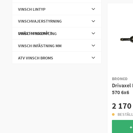
Redskap
VINSCH LINTYP
Redskapsfästen
VINSCHVAJERSTYRNING
Elsystem
INFÄSTNINGSMÅTT
VINSCH FRIKOPPLING
Plogfästen
VINSCH INFÄSTNING MM
Reservdelar & Tillbehör Väskor
ATV VINSCH BROMS
Skidspårdragare & Pulkor
Däck Till Snöslunga
BRONCO
Drivaxel
Filter & Service
570 6x6
Krängningshämmare
2 170
Plogsprintar
BESTÄL
Universal Vinsch
+