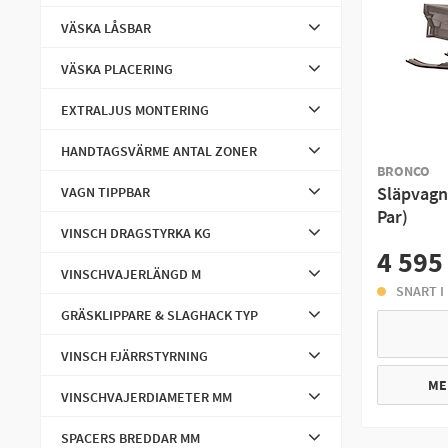
Packlåda Bak
VÄSKA LÅSBAR
Chassi
VÄSKA PLACERING
Handtagsvärme & Sätesvärme
EXTRALJUS MONTERING
Hastighetsmätargivare
HANDTAGSVÄRME ANTAL ZONER
Karossclips & plastnit
BRONCO
Släpvagn
VAGN TIPPBAR
Packlåda Fram
Par)
VINSCH DRAGSTYRKA KG
Plogar
4 595
VINSCHVAJERLÄNGD M
Plogdelar
SNART I
GRÄSKLIPPARE & SLAGHACK TYP
Drivlina
VINSCH FJÄRRSTYRNING
Insugsgummi
ME
VINSCHVAJERDIAMETER MM
Ljuddämparull
Plogfjäder
SPACERS BREDDAR MM