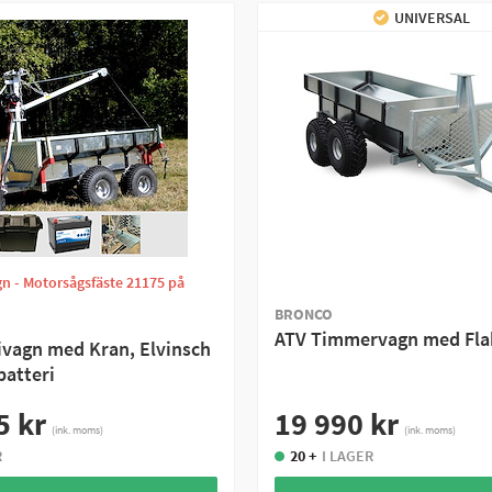
UNIVERSAL
n - Motorsågsfäste 21175 på
BRONCO
ATV Timmervagn med Fla
ivagn med Kran, Elvinsch
batteri
5 kr
19 990 kr
(ink. moms)
(ink. moms)
R
20 +
I LAGER