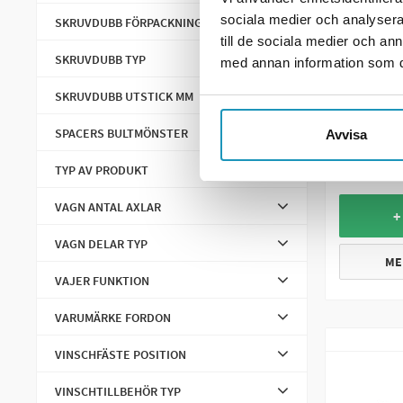
sociala medier och analysera 
SKRUVDUBB FÖRPACKNINGSSTORLEK
Förvara & Transportera
till de sociala medier och a
BRONCO
Höjningskit
SKRUVDUBB TYP
med annan information som du 
Laddregu
Outlande
Led
SKRUVDUBB UTSTICK MM
fr 2018
Motorsåg Fästen/Lådor
SPACERS BULTMÖNSTER
Avvisa
1 295
Reservdelar
TYP AV PRODUKT
BESTÄL
Bränslesystem
VAGN ANTAL AXLAR
+
Dragstart
VAGN DELAR TYP
ME
Däck & Fälg
VAJER FUNKTION
Däcktillbehör
VARUMÄRKE FORDON
Fjädring
VINSCHFÄSTE POSITION
Glidskor
VINSCHTILLBEHÖR TYP