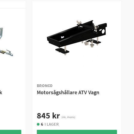
BRONCO
k
Motorsågshållare ATV Vagn
845 kr
(ink. moms)
6
I LAGER