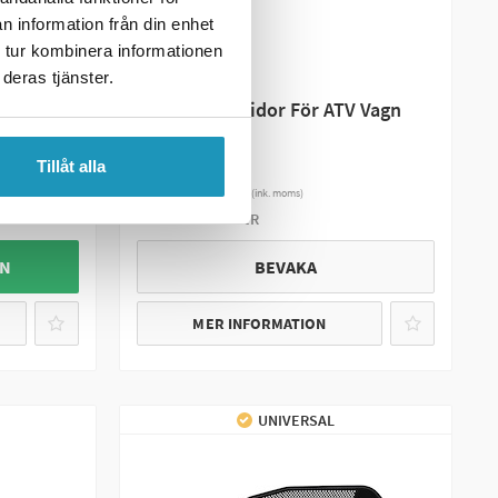
n information från din enhet
 tur kombinera informationen
deras tjänster.
BRONCO
Släpvagns Skidor För ATV Vagn
Boggi (1 Par)
Tillåt alla
3 990 kr
(ink. moms)
SNART I LAGER
GN
BEVAKA
MER INFORMATION
UNIVERSAL