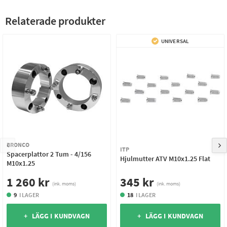
Relaterade produkter
UNIVERSAL
BRONCO
ITP
Spacerplattor 2 Tum - 4/156
Hjulmutter ATV M10x1.25 Flat
M10x1.25
1 260 kr
345 kr
(ink. moms)
(ink. moms)
9
I LAGER
18
I LAGER
+ LÄGG I KUNDVAGN
+ LÄGG I KUNDVAGN