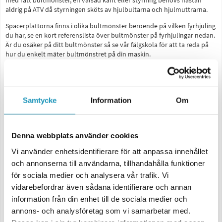
med rätt bultmönster, en valsad kant eller styrning behövs nästan
aldrig på ATV då styrningen sköts av hjulbultarna och hjulmuttrarna.
Spacerplattorna finns i olika bultmönster beroende på vilken fyrhjuling
du har, se en kort referenslista över bultmönster på fyrhjulingar nedan.
Är du osäker på ditt bultmönster så se vår fälgskola för att ta reda på
hur du enkelt mäter bultmönstret på din maskin.
Data Bronco Spacerplattor
Levereras parvis, 2st Spacerplattor.
Breddar 25mm
Samtycke
Information
Om
Tillverkad i kraftigt aluminium
Bultmönsterlista ATV
Denna webbplats använder cookies
4/110- De flesta Japanska och Kinesiska 4WD ATV, tex. Suzuki, Honda,
Yamaha, Goes, CF-Moto, SMC, Kymco, TGB mfl. Även Bak på vissa Quad
Vi använder enhetsidentifierare för att anpassa innehållet
maskiner tex Suzuki och Dinli 450
och annonserna till användarna, tillhandahålla funktioner
4/115- De flesta Arctic Cat modeller, Även Bak på vissa Quad maskiner
för sociala medier och analysera vår trafik. Vi
tex Yamaha
4/137- De flesta Can-Am/Bombarider, Även äldre Kawasaki Modeller
vidarebefordrar även sådana identifierare och annan
4/144- Främst fram på vissa Quad maskiner, Tex Suzuki, Honda, Dinli 450
information från din enhet till de sociala medier och
mfl.
annons- och analysföretag som vi samarbetar med.
4/156- De flesta Polaris ATV, Även fram på vissa Quad maskiner, Tex