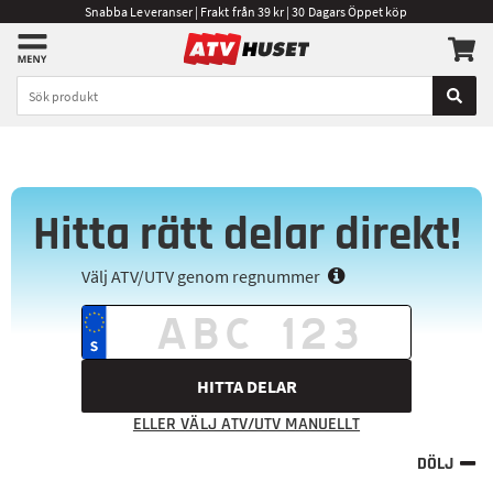
Snabba Leveranser | Frakt från 39 kr | 30 Dagars Öppet köp
Hitta rätt delar direkt!
Välj ATV/UTV genom regnummer
HITTA DELAR
ELLER VÄLJ ATV/UTV MANUELLT
DÖLJ