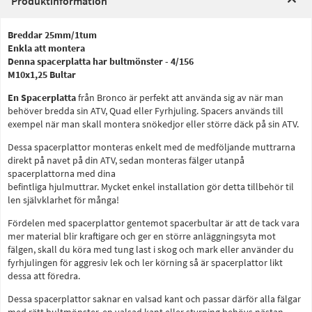
Produktinformation
Breddar 25mm/1tum
Enkla att montera
Denna spacerplatta har bultmönster - 4/156
M10x1,25 Bultar
En Spacerplatta
från Bronco är perfekt att använda sig av när man
behöver bredda sin ATV, Quad eller Fyrhjuling. Spacers används till
exempel när man skall montera snökedjor eller större däck på sin ATV.
Dessa spacerplattor monteras enkelt med de medföljande muttrarna
direkt på navet på din ATV, sedan monteras fälger utanpå
spacerplattorna med dina
befintliga hjulmuttrar. Mycket enkel installation gör detta tillbehör til
len självklarhet för många!
Fördelen med spacerplattor gentemot spacerbultar är att de tack vara
mer material blir kraftigare och ger en större anläggningsyta mot
fälgen, skall du köra med tung last i skog och mark eller använder du
fyrhjulingen för aggresiv lek och ler körning så är spacerplattor likt
dessa att föredra.
Dessa spacerplattor saknar en valsad kant och passar därför alla fälgar