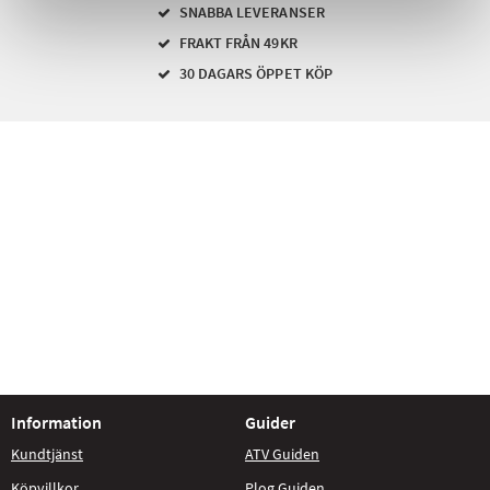
SNABBA LEVERANSER
FRAKT FRÅN 49KR
30 DAGARS ÖPPET KÖP
Information
Guider
Kundtjänst
ATV Guiden
Köpvillkor
Plog Guiden