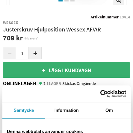
Artikelnummer
18414
WESSEX
Justerskruv Hjulposition Wessex AF/AR
709 kr
(ink. moms)
−
+
+ LÄGG I KUNDVAGN
ONLINELAGER
2
I LAGER
Skickas Omgående
BUTIKSLAGER
0
I LAGER
Leverans- & Returinformation
Samtycke
Information
Om
Spara produkt
Frågor om produkten?
Denna webbplats använder cookies