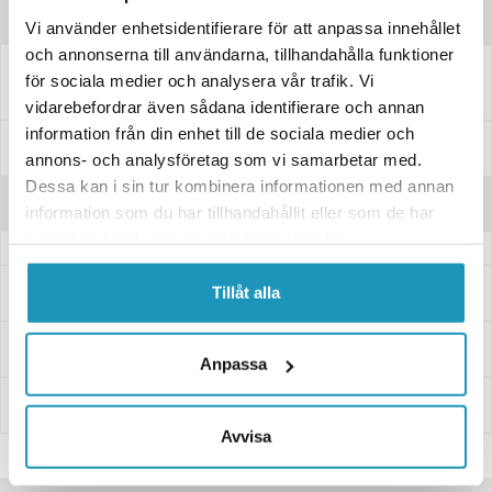
Produktinformation
Vi använder enhetsidentifierare för att anpassa innehållet
och annonserna till användarna, tillhandahålla funktioner
Justerskruven du lossar för att ändra hjulpositionen på Wessex
för sociala medier och analysera vår trafik. Vi
slaghackar och gräsklippare med swinglock-system.
vidarebefordrar även sådana identifierare och annan
information från din enhet till de sociala medier och
Specifikationer
annons- och analysföretag som vi samarbetar med.
Dessa kan i sin tur kombinera informationen med annan
Recensioner
information som du har tillhandahållit eller som de har
samlat in när du har använt deras tjänster.
Frågor och svar
Tillåt alla
Leverans- & Returinformation
Anpassa
Betalning
Avvisa