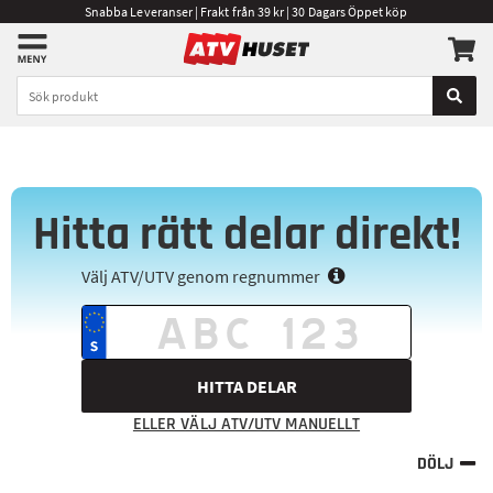
Snabba Leveranser | Frakt från 39 kr | 30 Dagars Öppet köp
Hitta rätt delar direkt!
Välj ATV/UTV genom regnummer
HITTA DELAR
ELLER VÄLJ ATV/UTV MANUELLT
DÖLJ