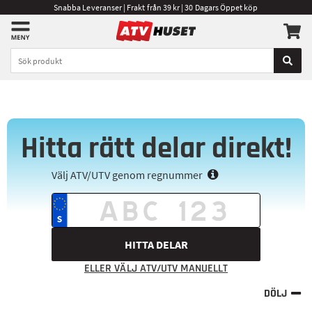
Snabba Leveranser | Frakt från 39 kr | 30 Dagars Öppet köp
Hitta rätt delar direkt!
Välj ATV/UTV genom regnummer
HITTA DELAR
ELLER VÄLJ ATV/UTV MANUELLT
DÖLJ