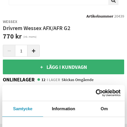
Artikelnummer
20439
WESSEX
Drivrem Wessex AFX/AFR G2
770 kr
(ink. moms)
−
+
+ LÄGG I KUNDVAGN
ONLINELAGER
12
I LAGER
Skickas Omgående
BUTIKSLAGER
0
I LAGER
Leverans- & Returinformation
Spara produkt
Samtycke
Information
Om
Frågor om produkten?