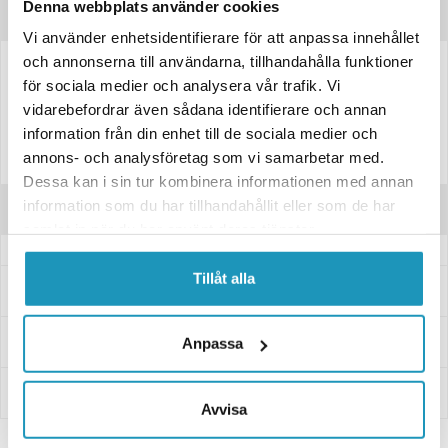
Denna webbplats använder cookies
Produktinformation
Vi använder enhetsidentifierare för att anpassa innehållet
och annonserna till användarna, tillhandahålla funktioner
Drivrem för Wessex AFX/AFR G2-modeller.
för sociala medier och analysera vår trafik. Vi
vidarebefordrar även sådana identifierare och annan
Kilrem för 3-kilat remhjul
information från din enhet till de sociala medier och
3-delad, ersätter 3 individuella remmar. (Ersätter WX-3934)
annons- och analysföretag som vi samarbetar med.
Dessa kan i sin tur kombinera informationen med annan
information som du har tillhandahållit eller som de har
Recensioner
samlat in när du har använt deras tjänster.
Tillåt alla
Frågor och svar
Leverans- & Returinformation
Anpassa
Betalning
Avvisa