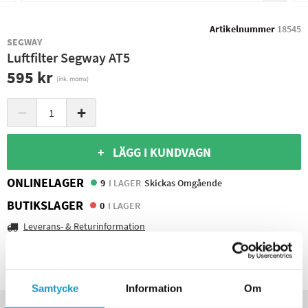
Artikelnummer
18545
SEGWAY
Luftfilter Segway AT5
595 kr
(ink. moms)
−
+
+ LÄGG I KUNDVAGN
ONLINELAGER
9
I LAGER
Skickas Omgående
BUTIKSLAGER
0
I LAGER
Leverans- & Returinformation
Spara produkt
Frågor om produkten?
Samtycke
Information
Om