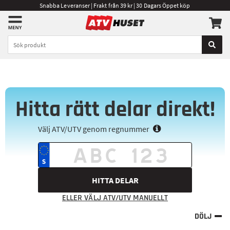
Snabba Leveranser | Frakt från 39 kr | 30 Dagars Öppet köp
Hitta rätt delar direkt!
Välj ATV/UTV genom regnummer
HITTA DELAR
ELLER VÄLJ ATV/UTV MANUELLT
DÖLJ