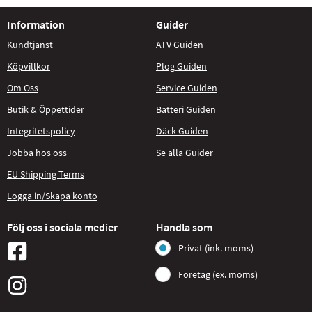
Information
Guider
Kundtjänst
ATV Guiden
Köpvillkor
Plog Guiden
Om Oss
Service Guiden
Butik & Öppettider
Batteri Guiden
Integritetspolicy
Däck Guiden
Jobba hos oss
Se alla Guider
EU Shipping Terms
Logga in/Skapa konto
Följ oss i sociala medier
Handla som
Privat (ink. moms)
Företag (ex. moms)