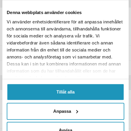
Produktinformation
Denna webbplats använder cookies
Luftfilter för din Segway AT5.
Vi använder enhetsidentifierare för att anpassa innehållet
Regelbundet underhåll och byte av luftfiltret är nyckeln till att förlänga
och annonserna till användarna, tillhandahålla funktioner
din motors livslängd och hålla din ATV i bästa skick.
för sociala medier och analysera vår trafik. Vi
vidarebefordrar även sådana identifierare och annan
information från din enhet till de sociala medier och
Passar dessa modeller
annons- och analysföretag som vi samarbetar med.
Dessa kan i sin tur kombinera informationen med annan
Specifikationer
information som du har tillhandahållit eller som de har
samlat in när du har använt deras tjänster.
Recensioner
Tillåt alla
Frågor och svar
Anpassa
Leverans- & Returinformation
Avvisa