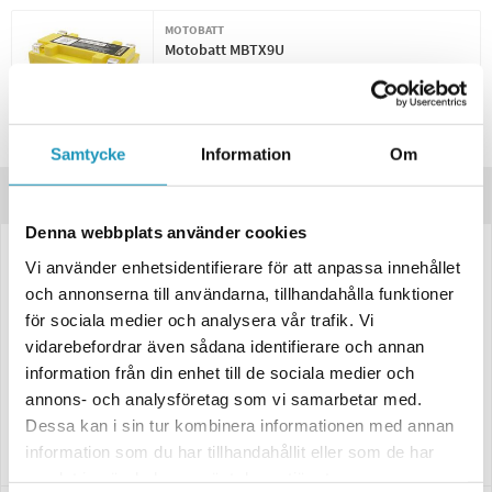
MOTOBATT
Motobatt MBTX9U
889 kr
(ink. moms)
2
I LAGER
Samtycke
Information
Om
Produktinformation
Denna webbplats använder cookies
BS ATV Batteri BTX9 SLA 12V (YTX9-BS) är ett högkvalitativt och prisvärt
Vi använder enhetsidentifierare för att anpassa innehållet
batteri för ATV och UTV, som är fyllt, färdigladdat och klart för
och annonserna till användarna, tillhandahålla funktioner
montering.
för sociala medier och analysera vår trafik. Vi
Med AGM-konstruktion är det helt underhållsfritt, spillsäkert och kan
vidarebefordrar även sådana identifierare och annan
monteras i flera positioner, upp till 90°.
information från din enhet till de sociala medier och
annons- och analysföretag som vi samarbetar med.
Batteriet har en låg urladdningshastighet, ökad kraft och längre
cykellivslängd vilket gör det säkert och miljövänligt utan behov av
Dessa kan i sin tur kombinera informationen med annan
hantering av syra.
information som du har tillhandahållit eller som de har
samlat in när du har använt deras tjänster.