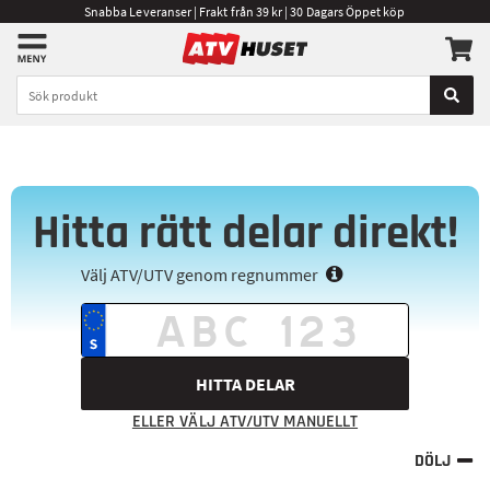
Snabba Leveranser | Frakt från 39 kr | 30 Dagars Öppet köp
Hitta rätt delar direkt!
Välj ATV/UTV genom regnummer
HITTA DELAR
ELLER VÄLJ ATV/UTV MANUELLT
DÖLJ