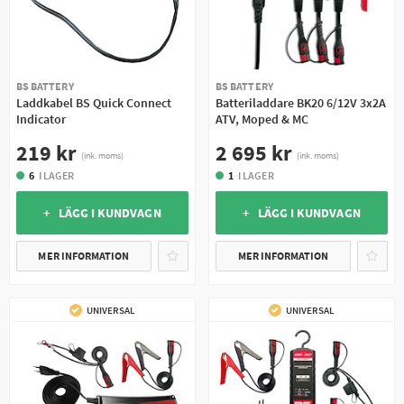
BS BATTERY
BS BATTERY
Laddkabel BS Quick Connect
Batteriladdare BK20 6/12V 3x2A
Indicator
ATV, Moped & MC
219 kr
2 695 kr
(ink. moms)
(ink. moms)
6
I LAGER
1
I LAGER
+ LÄGG I KUNDVAGN
+ LÄGG I KUNDVAGN
MER INFORMATION
MER INFORMATION
UNIVERSAL
UNIVERSAL