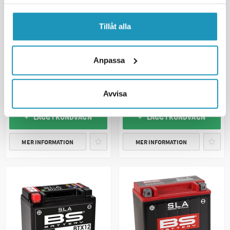
samlat in när du har använt deras tjänster.
Tillåt alla
BS BATTERY
BS BATTERY
BS ATV Batteri BTX14 SLA 12V
BS ATV Batteri BTX24HL SLA
Anpassa
(YTX14)
12V (YTX24HL)
1 079 kr
1 445 kr
(ink. moms)
(ink. moms)
Avvisa
20 +
I LAGER
4
I LAGER
+ LÄGG I KUNDVAGN
+ LÄGG I KUNDVAGN
MER INFORMATION
MER INFORMATION