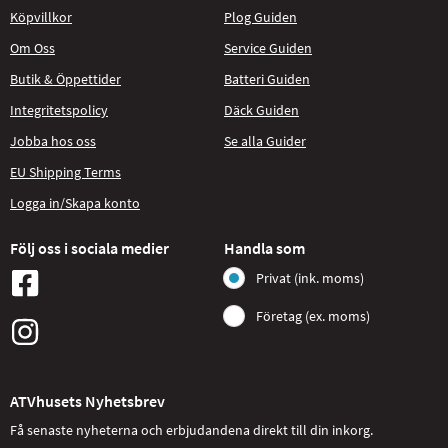
Köpvillkor
Plog Guiden
Om Oss
Service Guiden
Butik & Öppettider
Batteri Guiden
Integritetspolicy
Däck Guiden
Jobba hos oss
Se alla Guider
EU Shipping Terms
Logga in/Skapa konto
Följ oss i sociala medier
Handla som
Privat (ink. moms)
Företag (ex. moms)
ATVhusets Nyhetsbrev
Få senaste nyheterna och erbjudandena direkt till din inkorg.