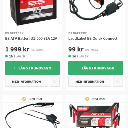
BS BATTERY
BS BATTERY
BS ATV Batteri U1-500 SLA 12V
Laddkabel BS Quick Connect
1 999 kr
99 kr
(ink. moms)
(ink. moms)
16
I LAGER
14
I LAGER
+ LÄGG I KUNDVAGN
+ LÄGG I KUNDVAGN
MER INFORMATION
MER INFORMATION
UNIVERSAL
UNIVERSAL