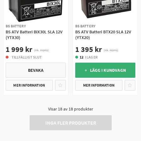
BS BATTERY
BS BATTERY
BS ATV Batteri BIX30L SLA 12V
BS ATV Batteri BTX20 SLA 12V
(YTX30)
(YTX20)
1 999 kr
1 395 kr
(ink. moms)
(ink. moms)
TILLFÄLLIGT SLUT
12
I LAGER
BEVAKA
+ LÄGG I KUNDVAGN
MER INFORMATION
MER INFORMATION
Visar
18
av
18
produkter
INGA FLER PRODUKTER