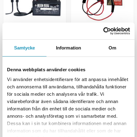
BS BATTERY
BS BATTERY
Batteriladdare BS15 12V 1,5A
B&S Batteri & Generator
ATV,Moped & MC
Testare
Samtycke
Information
Om
795 kr
369 kr
(ink. moms)
(ink. moms)
7
I LAGER
2
I LAGER
Denna webbplats använder cookies
+ LÄGG I KUNDVAGN
+ LÄGG I KUNDVAGN
Vi använder enhetsidentifierare för att anpassa innehållet
MER INFORMATION
MER INFORMATION
och annonserna till användarna, tillhandahålla funktioner
för sociala medier och analysera vår trafik. Vi
vidarebefordrar även sådana identifierare och annan
information från din enhet till de sociala medier och
annons- och analysföretag som vi samarbetar med.
Dessa kan i sin tur kombinera informationen med annan
information som du har tillhandahållit eller som de har