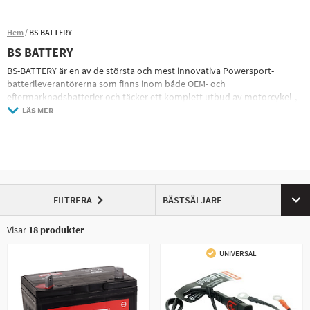
Hem
BS BATTERY
BS BATTERY
BS-BATTERY är en av de största och mest innovativa Powersport-
batterileverantörerna som finns inom både OEM- och
eftermarknadsbatterier och täcker ett komplett utbud av motorcykel-,
skoter-, ATV-, vattenskoter-, snöskoter- och nyttofordonstillämpningar.
LÄS MER
FILTRERA
BÄSTSÄLJARE
Visar
18
produkter
UNIVERSAL