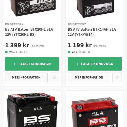
BS BATTERY
BS BATTERY
BS ATV Batteri BTX20HL SLA
BS ATV Batteri BTX14AH SLA
12V (YTX20HL-BS)
12V (YTX/YB14)
1 399 kr
1 199 kr
(ink. moms)
(ink. moms)
20 +
I LAGER
20 +
I LAGER
+ LÄGG I KUNDVAGN
+ LÄGG I KUNDVAGN
MER INFORMATION
MER INFORMATION