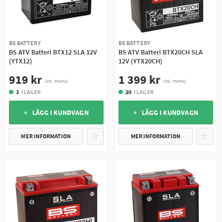
BS BATTERY
BS BATTERY
BS ATV Batteri BTX12 SLA 12V
BS ATV Batteri BTX20CH SLA
(YTX12)
12V (YTX20CH)
919 kr
1 399 kr
(ink. moms)
(ink. moms)
3
I LAGER
20
I LAGER
+ LÄGG I KUNDVAGN
+ LÄGG I KUNDVAGN
MER INFORMATION
MER INFORMATION