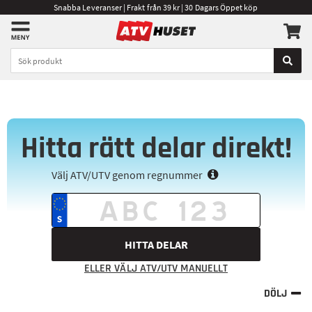
Snabba Leveranser | Frakt från 39 kr | 30 Dagars Öppet köp
Hitta rätt delar direkt!
Välj ATV/UTV genom regnummer
HITTA DELAR
ELLER VÄLJ ATV/UTV MANUELLT
DÖLJ