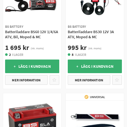
BS BATTERY
BS BATTERY
Batteriladdare BS60 12V 1/4/6A
Batteriladdare BS30 12V 3A
ATV, Bil, Moped & MC
ATV, Moped & MC
1 695 kr
995 kr
(ink. moms)
(ink. moms)
2
I LAGER
8
I LAGER
+ LÄGG I KUNDVAGN
+ LÄGG I KUNDVAGN
MER INFORMATION
MER INFORMATION
UNIVERSAL