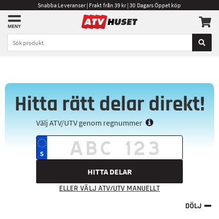
Snabba Leveranser | Frakt från 39 kr | 30 Dagars Öppet köp
Hitta rätt delar direkt!
Välj ATV/UTV genom regnummer
HITTA DELAR
ELLER VÄLJ ATV/UTV MANUELLT
DÖLJ