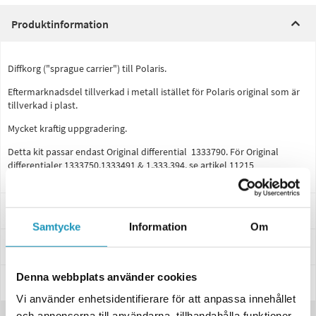
Produktinformation
Diffkorg ("sprague carrier") till Polaris.
Eftermarknadsdel tillverkad i metall istället för Polaris original som är
tillverkad i plast.
Mycket kraftig uppgradering.
Detta kit passar endast Original differential 1333790. För Original
differentialer 1333750,1333491 & 1.333.394, se artikel 11215
Passar dessa modeller
Samtycke
Information
Om
Specifikationer
Denna webbplats använder cookies
Manualer & Guider
Vi använder enhetsidentifierare för att anpassa innehållet
och annonserna till användarna, tillhandahålla funktioner