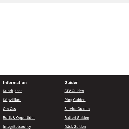
Information
Guider
Kundtjänst
ATV Guiden
Köpvillkor
Plog Guiden
Om Oss
Service Guiden
Butik & Öppettider
Batteri Guiden
Integritetspolicy
Däck Guiden