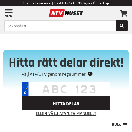
Snabba Leveranser | Frakt från 39 kr | 30 Dagars Öppet köp
Hitta rätt delar direkt!
Välj ATV/UTV genom regnummer
HITTA DELAR
ELLER VÄLJ ATV/UTV MANUELLT
DÖLJ