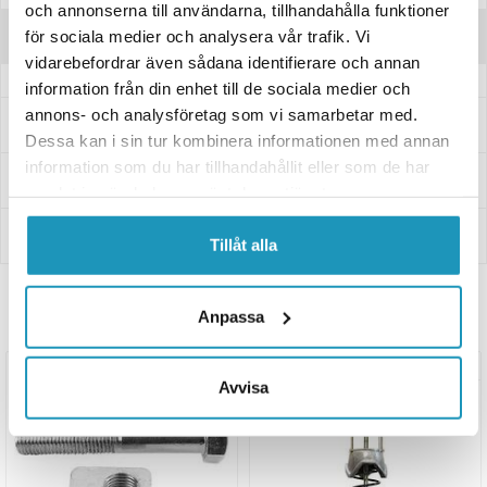
och annonserna till användarna, tillhandahålla funktioner
Recensioner
för sociala medier och analysera vår trafik. Vi
vidarebefordrar även sådana identifierare och annan
information från din enhet till de sociala medier och
annons- och analysföretag som vi samarbetar med.
Frågor och svar
Dessa kan i sin tur kombinera informationen med annan
information som du har tillhandahållit eller som de har
Leverans- & Returinformation
samlat in när du har använt deras tjänster.
Betalning
Tillåt alla
Anpassa
Relaterade produkter
UNIVERSAL
Avvisa