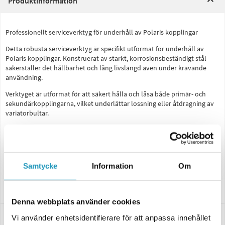
Produktinformation
Professionellt serviceverktyg för underhåll av Polaris kopplingar
Detta robusta serviceverktyg är specifikt utformat för underhåll av
Polaris kopplingar. Konstruerat av starkt, korrosionsbeständigt stål
säkerställer det hållbarhet och lång livslängd även under krävande
användning.
Verktyget är utformat för att säkert hålla och låsa både primär- och
sekundärkopplingarna, vilket underlättar lossning eller åtdragning av
variatorbultar.
Idealiskt för både professionella verkstäder och enskilda entusiaster,
tillhandahåller detta verktyg en pålitlig lösning för exakta
kopplingsjusteringar och reparationer, vilket förbättrar effektiviteten
och säkerheten vid kopplingsunderhållsuppgifter.
Samtycke
Information
Om
Passar dessa modeller
Denna webbplats använder cookies
Specifikationer
Vi använder enhetsidentifierare för att anpassa innehållet