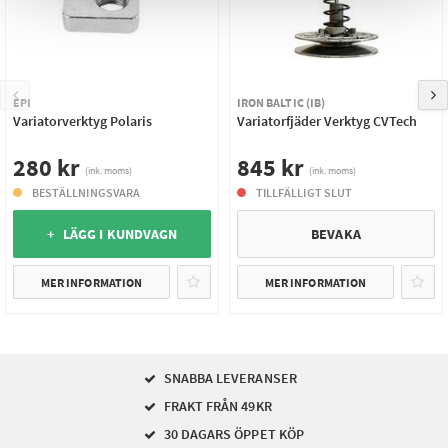
EPI
IRON BALTIC (IB)
Variatorverktyg Polaris
Variatorfjäder Verktyg CVTech
280 kr
845 kr
(ink. moms)
(ink. moms)
BESTÄLLNINGSVARA
TILLFÄLLIGT SLUT
+ LÄGG I KUNDVAGN
BEVAKA
MER INFORMATION
MER INFORMATION
SNABBA LEVERANSER
FRAKT FRÅN 49KR
30 DAGARS ÖPPET KÖP