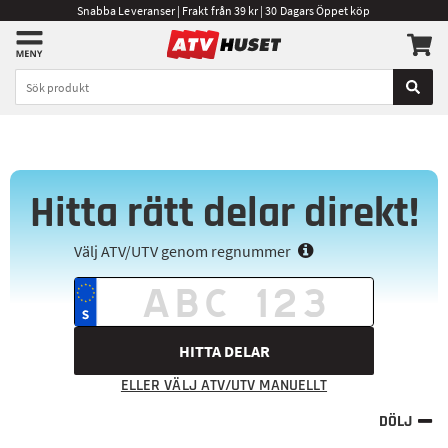
Snabba Leveranser | Frakt från 39 kr | 30 Dagars Öppet köp
Hitta rätt delar direkt!
Välj ATV/UTV genom regnummer
HITTA DELAR
ELLER VÄLJ ATV/UTV MANUELLT
DÖLJ