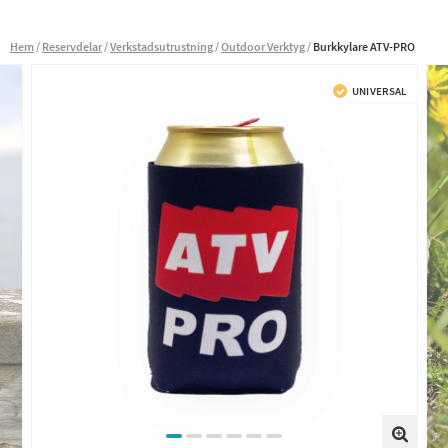
Hem
Reservdelar
Verkstadsutrustning
Outdoor Verktyg
Burkkylare ATV-PRO
UNIVERSAL