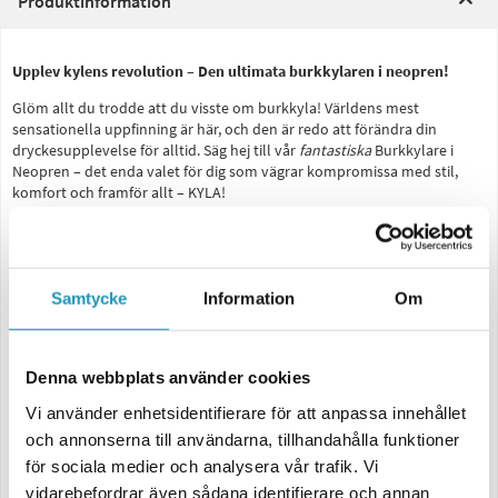
Produktinformation
Upplev kylens revolution – Den ultimata burkkylaren i neopren!
Glöm allt du trodde att du visste om burkkyla! Världens mest
sensationella uppfinning är här, och den är redo att förändra din
dryckesupplevelse för alltid. Säg hej till vår
fantastiska
Burkkylare i
Neopren – det enda valet för dig som vägrar kompromissa med stil,
komfort och framför allt – KYLA!
Varför är vår Burkkylare ett måste?
Överlägsen Kylning:
Tack vare den avancerade neoprentekniken håller
den din dryck iskall, från första till sista droppen. Ingen mer ljummen
Samtycke
Information
Om
läsk eller öl! Det är som att ha en personlig isbjörn i fickan – som aldrig
smälter!
Oöverträffad Komfort:
Den mjuka och följsamma neoprenen ligger
Denna webbplats använder cookies
perfekt i handen, ger ett fantastiskt grepp och förhindrar kondens.
Slipp blöta händer och kalla fingrar – detta är lyxen du förtjänar!
Vi använder enhetsidentifierare för att anpassa innehållet
och annonserna till användarna, tillhandahålla funktioner
Stilren Design:
Låt din burk tala för sig själv med en burkkylare som
kombinerar funktion och mode. Med sin eleganta design och färger
för sociala medier och analysera vår trafik. Vi
som passar alla smaker (Du får välja vilken färg du vill, så länge den är
vidarebefordrar även sådana identifierare och annan