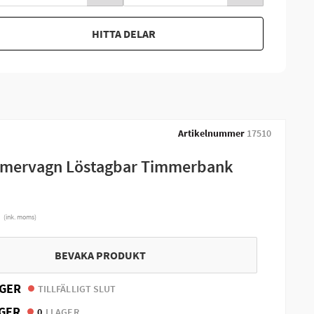
HITTA DELAR
Artikelnummer
17510
mmervagn Löstagbar Timmerbank
r
(ink. moms)
BEVAKA PRODUKT
GER
TILLFÄLLIGT SLUT
GER
0
I LAGER