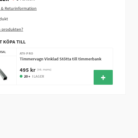
 & Returinformation
dukt
m produkten?
T KÖPA TILL
RSAL
ATV-PRO
Timmervagn Vinklad Stötta till timmerbank
495 kr
(ink. moms)
20 +
I LAGER