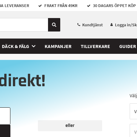
A LEVERANSER
FRAKT FRÅN 49KR
30 DAGARS ÖPPET KÖP
Kundtjänst
Logga in/S
DÄCK & FÄLG
KAMPANJER
TILLVERKARE
GUIDER
direkt!
Väl
eller