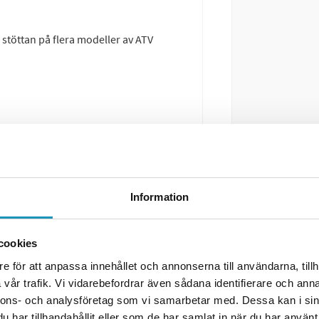
stöttan på flera modeller av ATV
ronco, Bonnet med flera. Mät
Information
cookies
e för att anpassa innehållet och annonserna till användarna, tillh
vår trafik. Vi vidarebefordrar även sådana identifierare och anna
nnons- och analysföretag som vi samarbetar med. Dessa kan i sin
har tillhandahållit eller som de har samlat in när du har använt 