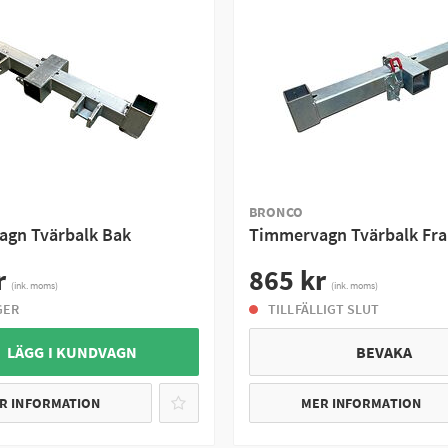
BRONCO
gn Tvärbalk Bak
Timmervagn Tvärbalk Fr
r
865 kr
(ink. moms)
(ink. moms)
GER
TILLFÄLLIGT SLUT
 LÄGG I KUNDVAGN
BEVAKA
R INFORMATION
MER INFORMATION