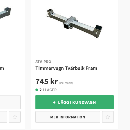
ATV-PRO
am
Timmervagn Tvärbalk Fram
745 kr
(ink. moms)
2
I LAGER
+ LÄGG I KUNDVAGN
MER INFORMATION