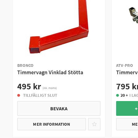
BRONCO
ATV-PRO
Timmervagn Vinklad Stötta
Timmerva
495 kr
795 k
(ink. moms)
TILLFÄLLIGT SLUT
20 +
I LA
BEVAKA
+
MER INFORMATION
ME