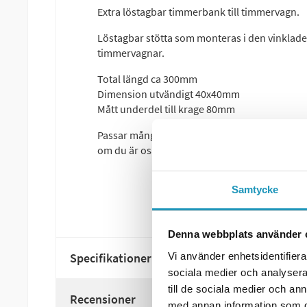
Extra löstagbar timmerbank till timmervagn.
Löstagbar stötta som monteras i den vinklade 
timmervagnar.
Total längd ca 300mm
Dimension utvändigt 40x40mm
Mått underdel till krage 80mm
Passar många timmervagnar som exempelvis B
om du är osäker.
Samtycke
Denna webbplats använder 
Vi använder enhetsidentifierar
Specifikationer
sociala medier och analysera 
till de sociala medier och a
Recensioner
med annan information som du 