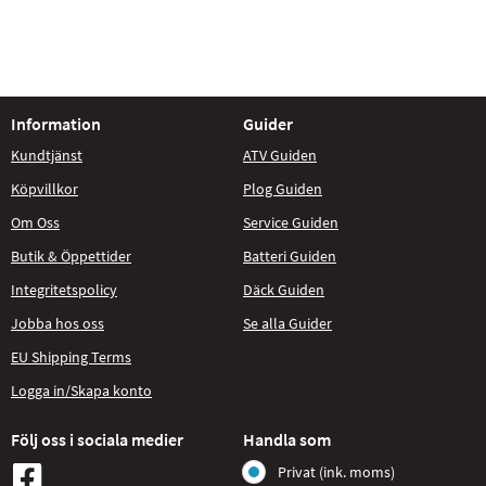
Information
Guider
Kundtjänst
ATV Guiden
Köpvillkor
Plog Guiden
Om Oss
Service Guiden
Butik & Öppettider
Batteri Guiden
Integritetspolicy
Däck Guiden
Jobba hos oss
Se alla Guider
EU Shipping Terms
Logga in/Skapa konto
Följ oss i sociala medier
Handla som
Privat (ink. moms)