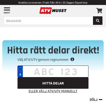
Snabba Leveranser | Frakt från 39 kr | 30 Dagars Öppet köp
Hitta rätt delar direkt!
Välj ATV/UTV genom regnummer
HITTA DELAR
ELLER VÄLJ ATV/UTV MANUELLT
DÖLJ