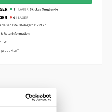
GER
2
I LAGER
Skickas Omgående
GER
0
I LAGER
is de senaste 30-dagarna:
799 kr
 & Returinformation
dukt
m produkten?