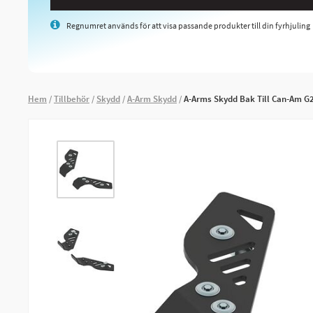
Regnumret används för att visa passande produkter till din fyrhjuling
Hem
Tillbehör
Skydd
A-Arm Skydd
A-Arms Skydd Bak Till Can-Am G2