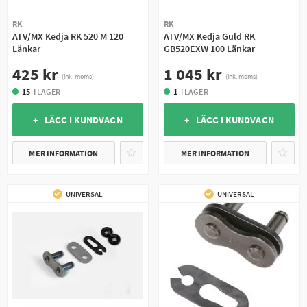
RK
RK
ATV/MX Kedja RK 520 M 120
ATV/MX Kedja Guld RK
Länkar
GB520EXW 100 Länkar
425 kr
1 045 kr
(ink. moms)
(ink. moms)
15
I LAGER
1
I LAGER
+ LÄGG I KUNDVAGN
+ LÄGG I KUNDVAGN
MER INFORMATION
MER INFORMATION
UNIVERSAL
UNIVERSAL