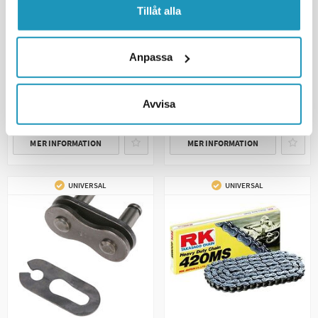
RK
Tillåt alla
RK
ATV/MX Kedja 415HSB 120
Kedjelås RK 428 XRE Clips
Länkar
49 kr
145 kr
Anpassa
(ink. moms)
(ink. moms)
SNART I LAGER
10
I LAGER
Avvisa
BEVAKA
+ LÄGG I KUNDVAGN
MER INFORMATION
MER INFORMATION
UNIVERSAL
UNIVERSAL