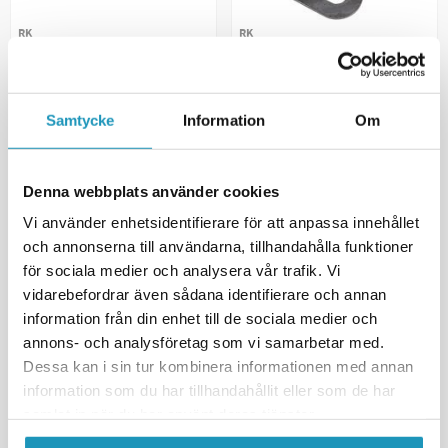
RK
RK
Kedjelås RK 520SO Clips
Kedjelås RK 520KS Clips
90 kr
19 kr
(ink. moms)
(ink. moms)
5
I LAGER
12
I LAGER
Samtycke
Information
Om
+ LÄGG I KUNDVAGN
+ LÄGG I KUNDVAGN
Denna webbplats använder cookies
MER INFORMATION
MER INFORMATION
Vi använder enhetsidentifierare för att anpassa innehållet
och annonserna till användarna, tillhandahålla funktioner
UNIVERSAL
UNIVERSAL
för sociala medier och analysera vår trafik. Vi
vidarebefordrar även sådana identifierare och annan
information från din enhet till de sociala medier och
annons- och analysföretag som vi samarbetar med.
Dessa kan i sin tur kombinera informationen med annan
information som du har tillhandahållit eller som de har
samlat in när du har använt deras tjänster.