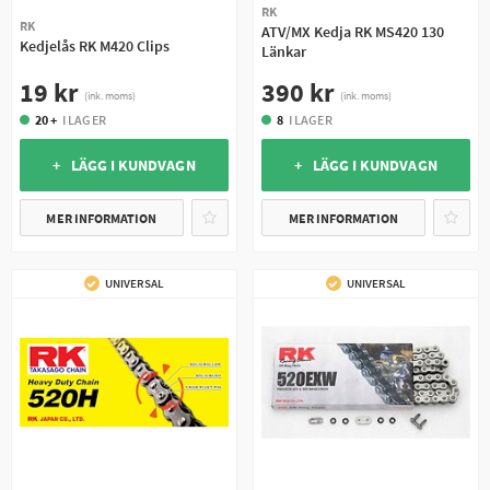
RK
RK
ATV/MX Kedja RK MS420 130
Kedjelås RK M420 Clips
Länkar
19 kr
390 kr
(ink. moms)
(ink. moms)
20 +
I LAGER
8
I LAGER
+ LÄGG I KUNDVAGN
+ LÄGG I KUNDVAGN
MER INFORMATION
MER INFORMATION
UNIVERSAL
UNIVERSAL