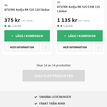
RK
RK
ATV/MX Kedja RK 520 EXW 110
ATV/MX Kedja RK 520 120 länkar
Länkar
375 kr
1 135 kr
(ink. moms)
(ink. moms)
11
I LAGER
4
I LAGER
+ LÄGG I KUNDVAGN
+ LÄGG I KUNDVAGN
MER INFORMATION
MER INFORMATION
Visar
14
av
14
produkter
INGA FLER PRODUKTER
SNABBA LEVERANSER
FRAKT FRÅN 49KR