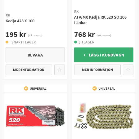
RK
RK
ATV/MX Kedja RK 520 SO 106
Kedja 428 X 100
Länkar
195 kr
768 kr
(ink. moms)
(ink. moms)
SNART I LAGER
5
I LAGER
BEVAKA
+ LÄGG I KUNDVAGN
MER INFORMATION
MER INFORMATION
UNIVERSAL
UNIVERSAL