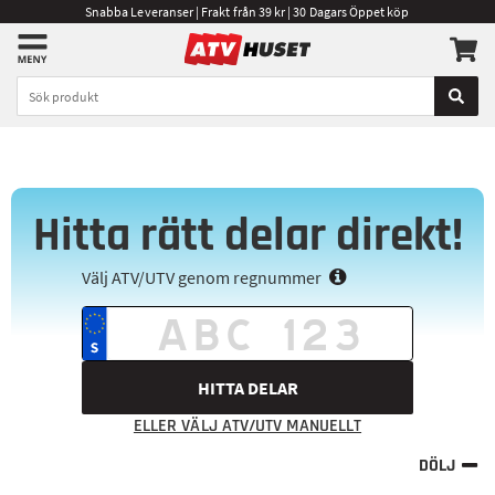
Snabba Leveranser | Frakt från 39 kr | 30 Dagars Öppet köp
Hitta rätt delar direkt!
Välj ATV/UTV genom regnummer
HITTA DELAR
ELLER VÄLJ ATV/UTV MANUELLT
DÖLJ