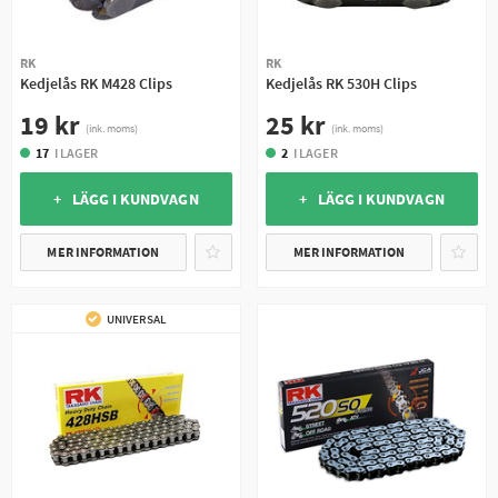
RK
RK
Kedjelås RK M428 Clips
Kedjelås RK 530H Clips
19 kr
25 kr
(ink. moms)
(ink. moms)
17
I LAGER
2
I LAGER
+ LÄGG I KUNDVAGN
+ LÄGG I KUNDVAGN
MER INFORMATION
MER INFORMATION
UNIVERSAL