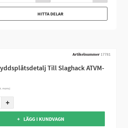
HITTA DELAR
Artikelnummer
17781
yddsplåtsdetalj Till Slaghack ATVM-
nk. moms)
+
+ LÄGG I KUNDVAGN