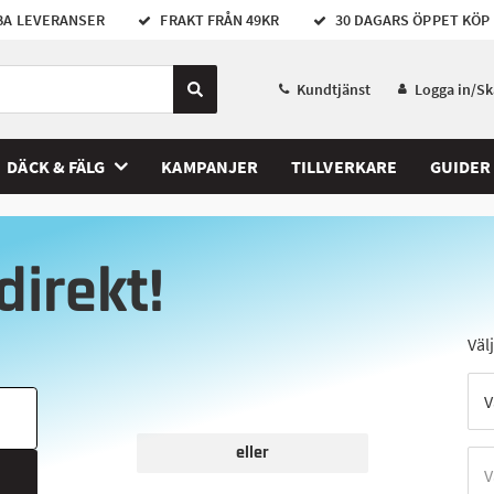
A LEVERANSER
FRAKT FRÅN 49KR
30 DAGARS ÖPPET KÖP
Kundtjänst
Logga in/S
DÄCK & FÄLG
KAMPANJER
TILLVERKARE
GUIDER
direkt!
Väl
eller