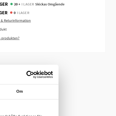
GER
20 +
I LAGER
Skickas Omgående
GER
0
I LAGER
 & Returinformation
dukt
m produkten?
Om