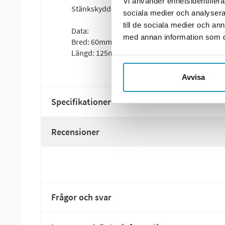
Vi använder enhetsidentifierar
Stänkskyddsplåtsdetalj till Slaghack ATVM-120 
sociala medier och analysera 
till de sociala medier och a
Data:
med annan information som du 
Bred: 60mm
Längd: 125mm
Avvisa
Specifikationer
Recensioner
Frågor och svar