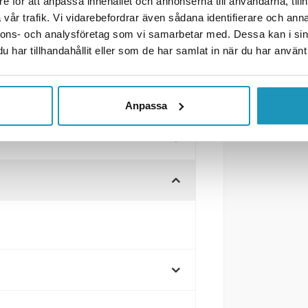
e för att anpassa innehållet och annonserna till användarna, tillh
(art nr 3425).
vår trafik. Vi vidarebefordrar även sådana identifierare och anna
nnons- och analysföretag som vi samarbetar med. Dessa kan i sin
har tillhandahållit eller som de har samlat in när du har använt 
Anpassa