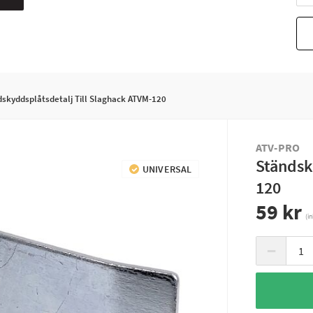
skyddsplåtsdetalj Till Slaghack ATVM-120
ATV-PRO
Ständsk
UNIVERSAL
120
59 kr
(i
−