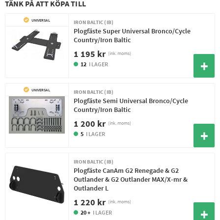
TÄNK PÅ ATT KÖPA TILL
UNIVERSAL
IRON BALTIC (IB)
Plogfäste Super Universal Bronco/Cycle
Country/Iron Baltic
1 195 kr
(ink. moms)
12
I LAGER
UNIVERSAL
IRON BALTIC (IB)
Plogfäste Semi Universal Bronco/Cycle
Country/Iron Baltic
1 200 kr
(ink. moms)
5
I LAGER
IRON BALTIC (IB)
Plogfäste CanAm G2 Renegade & G2
Outlander & G2 Outlander MAX/X-mr &
Outlander L
1 220 kr
(ink. moms)
20 +
I LAGER