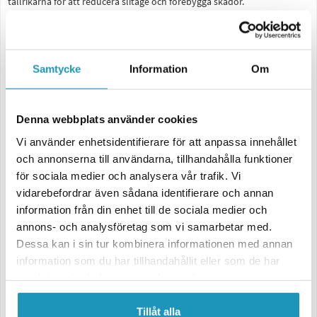
tallrikarna för att reducera slitage och förebygga skador.
Frontklipparen drivs av en kraftig Briggs & Stratton Series 3 Intek 344
kubiks-motor med dragstart. Manövrering av gas sköts via ett reglage
på motorn.
Samtycke
Information
Om
Iron Baltic's frontklippare gör klippning av ängar och överväxta ytor
enkelt då du med lätthet manövrerar redskapet även i trånga
utrymmen. Transporten till och från arbetsytorna underlättas genom
att höja upp maskinen med vinschen.
Denna webbplats använder cookies
Vi använder enhetsidentifierare för att anpassa innehållet
Montering:
och annonserna till användarna, tillhandahålla funktioner
för sociala medier och analysera vår trafik. Vi
Fäste:
vidarebefordrar även sådana identifierare och annan
OBS! - Fäste säljs separat! Frontklipparen monteras med samma typ av
information från din enhet till de sociala medier och
fäste som en centrum-monterad snöplog – har din ATV plogfäste idag
annons- och analysföretag som vi samarbetar med.
kan du använda detta.
Dessa kan i sin tur kombinera informationen med annan
Saknar din ATV centrum plogfäste kompletterar du med detta.
information som du har tillhandahållit eller som de har
samlat in när du har använt deras tjänster.
Klipparen:
Monteras i fästet rakt under din ATV med två snabbsprintar. Du
Tillåt alla
använder vinschen fram på din ATV för att höja och sänka slaghacken