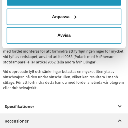
under transport.
Anpassa
Tack vare att frontklipparen monteras i ett fast fäste under maskinen
blir redskapet mycket stabilt och lättmanövrerat.
Avvisa
Bra att tänka på:
På grund av frontklipparens vikt kan mellanlägg i fjäderbenen fram
med fördel monteras för att förhindra att fyrhjulingen niger för mycket
vid lyft av redskapet, använd artikel 9053 (Polaris med McPherson-
stötdämpare) eller artikel 9052 (alla andra fyrhjulingar).
Vid upprepade lyft och sänkningar belastas en mycket liten yta av
vinschvajern på den undre vinschrullen, vilket kan resultera i snabb
slitage. För att förhindra detta kan du med fördel använda vår plogrem
eller dubbelvajerkit.
Specifikationer
Recensioner