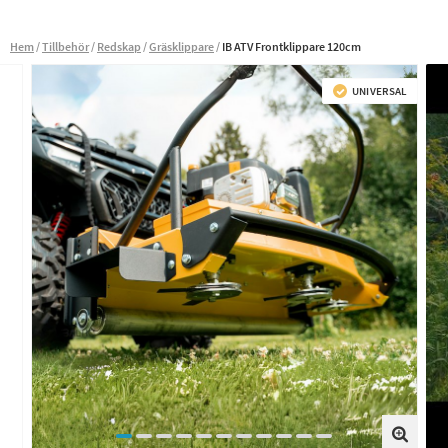
Hem
Tillbehör
Redskap
Gräsklippare
IB ATV Frontklippare 120cm
UNIVERSAL