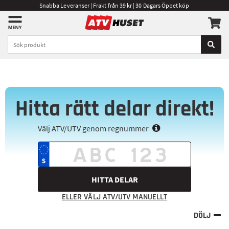
Snabba Leveranser | Frakt från 39 kr | 30 Dagars Öppet köp
Hitta rätt delar direkt!
Välj ATV/UTV genom regnummer
HITTA DELAR
ELLER VÄLJ ATV/UTV MANUELLT
DÖLJ