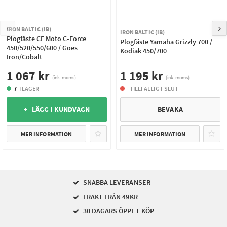
IRON BALTIC (IB)
IRON BALTIC (IB)
Plogfäste CF Moto C-Force
Plogfäste Yamaha Grizzly 700 /
450/520/550/600 / Goes
Kodiak 450/700
Iron/Cobalt
1 067 kr
1 195 kr
(ink. moms)
(ink. moms)
7
I LAGER
TILLFÄLLIGT SLUT
+ LÄGG I KUNDVAGN
BEVAKA
MER INFORMATION
MER INFORMATION
SNABBA LEVERANSER
FRAKT FRÅN 49KR
30 DAGARS ÖPPET KÖP