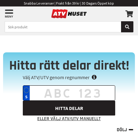
Snabba Leveranser | Frakt från 39 kr | 30 Dagars Öppet köp
Hitta rätt delar direkt!
Välj ATV/UTV genom regnummer
HITTA DELAR
ELLER VÄLJ ATV/UTV MANUELLT
DÖLJ