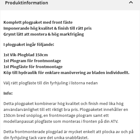
Produktinformation
Komplett plogpaket med front fäste
Imponerande hög kvalitet & finish till rätt pris
Grymt lätt att montera & hög markfrigång
I plogpaket ingår följande:
1st Vik-Plogblad 150cm
1st Plogram för frontmontage
1st Plogfäste för frontmontage
Köp till hydraulik för enklare manövrering av bladen individuellt.
Välj rätt plogfäste till din fyrhjuling i listorna nedan
Info:
Detta plogpaket kombinerar hög kvalitet och finish med lika hög
användarvänlighet till ett riktigt bra pris. Plogpaketet innehåller en
150cm bred snöplog, en frontmontage plogram samt ett
modellanpassat plogfäste som monteras i fronten på din ATV.
Detta frontmonterade plogplad är mycket enkelt att plocka av och på
din fyrhjuling tack vare det unika snabbfästet.