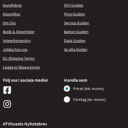
Kundtjänst
ATV Guiden
Köpvillkor
Plog Guiden
Om Oss
Service Guiden
Butik & Öppettider
Batteri Guiden
Integritetspolicy
Däck Guiden
Jobba hos oss
Se alla Guider
EU Shipping Terms
Logga in/Skapa konto
Följ oss i sociala medier
Handla som
Privat (ink. moms)
Företag (ex. moms)
ATVhusets Nyhetsbrev