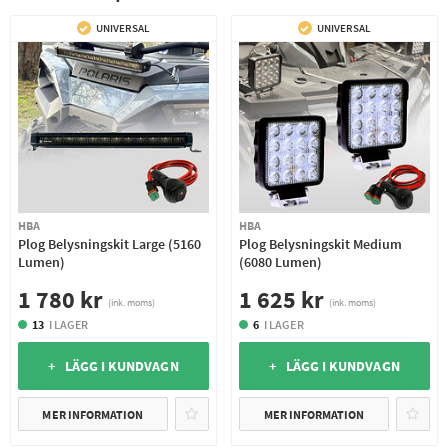
UNIVERSAL
UNIVERSAL
HBA
HBA
Plog Belysningskit Large (5160
Plog Belysningskit Medium
Lumen)
(6080 Lumen)
1 780 kr
1 625 kr
(ink. moms)
(ink. moms)
13
I LAGER
6
I LAGER
+ LÄGG I KUNDVAGN
+ LÄGG I KUNDVAGN
MER INFORMATION
MER INFORMATION