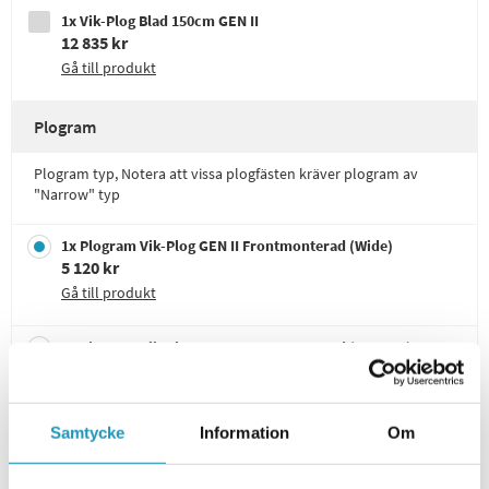
1x Vik-Plog Blad 150cm GEN II
12 835 kr
Gå till produkt
Plogram
Plogram typ, Notera att vissa plogfästen kräver plogram av
"Narrow" typ
1x Plogram Vik-Plog GEN II Frontmonterad (Wide)
5 120 kr
Gå till produkt
1x Plogram Vik-Plog GEN II Frontmonterad (Narrow)
5 260 kr
Gå till produkt
Samtycke
Information
Om
Visar
5
/29
Plogfäste
Visa alla