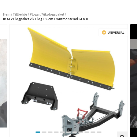
Hem
Tillbehör
Plogar
Vikplogspaket
IB ATV Plogpaket Vik-Plog 150cm Frontmonterad GEN II
UNIVERSAL