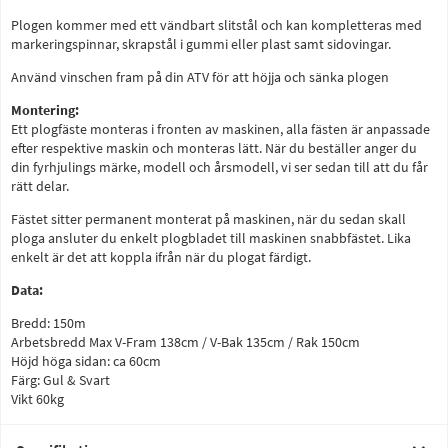
Plogen kommer med ett vändbart slitstål och kan kompletteras med
markeringspinnar, skrapstål i gummi eller plast samt sidovingar.
Använd vinschen fram på din ATV för att höjja och sänka plogen
Montering:
Ett plogfäste monteras i fronten av maskinen, alla fästen är anpassade
efter respektive maskin och monteras lätt. När du beställer anger du
din fyrhjulings märke, modell och årsmodell, vi ser sedan till att du får
rätt delar.
Fästet sitter permanent monterat på maskinen, när du sedan skall
ploga ansluter du enkelt plogbladet till maskinen snabbfästet. Lika
enkelt är det att koppla ifrån när du plogat färdigt.
Data:
Bredd: 150m
Arbetsbredd Max V-Fram 138cm / V-Bak 135cm / Rak 150cm
Höjd höga sidan: ca 60cm
Färg: Gul & Svart
Vikt 60kg