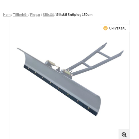
Hem
Tillbehör
Plogar
Slitstål
Slitstål Snöplog 150cm
UNIVERSAL