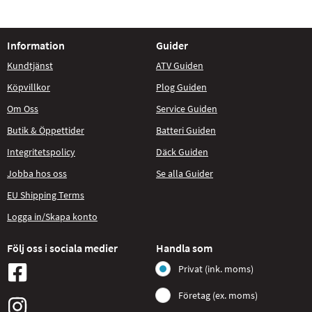
Information
Guider
Kundtjänst
ATV Guiden
Köpvillkor
Plog Guiden
Om Oss
Service Guiden
Butik & Öppettider
Batteri Guiden
Integritetspolicy
Däck Guiden
Jobba hos oss
Se alla Guider
EU Shipping Terms
Logga in/Skapa konto
Följ oss i sociala medier
Handla som
Privat (ink. moms)
Företag (ex. moms)