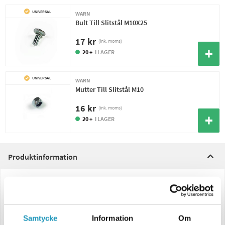
UNIVERSAL
WARN
Bult Till Slitstål M10X25
17 kr
(ink. moms)
20 +
I LAGER
UNIVERSAL
WARN
Mutter Till Slitstål M10
16 kr
(ink. moms)
20 +
I LAGER
Produktinformation
Slitstål för din Arctic Edge snöplog 150cm!
Hålbild:
Samtycke
Information
Om
Från kant till första hål 13cm