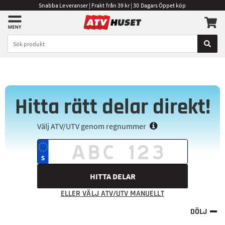
Snabba Leveranser | Frakt från 39 kr | 30 Dagars Öppet köp
Hitta rätt delar direkt!
Välj ATV/UTV genom regnummer
HITTA DELAR
ELLER VÄLJ ATV/UTV MANUELLT
DÖLJ