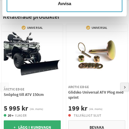
Avvisa
Relaterade produkter
UNIVERSAL
UNIVERSAL
ARCTIC EDGE
ARCTIC EDGE
Glidsko Universal ATV Plog med
Snöplog till ATV 150cm
sprint
5 995 kr
199 kr
(ink. moms)
(ink. moms)
20 +
I LAGER
TILLFÄLLIGT SLUT
+ LÄGG I KUNDVAGN
BEVAKA