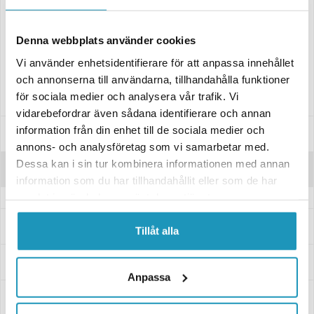
CC resterande hål 18cm
Sista hål till kant 13cm
Denna webbplats använder cookies
Säljs styckvis utan bult & mutter
Vi använder enhetsidentifierare för att anpassa innehållet
Använd befintliga bultar & muttrar när du byter till det nya slitstålet
och annonserna till användarna, tillhandahålla funktioner
eller köp till nya
för sociala medier och analysera vår trafik. Vi
vidarebefordrar även sådana identifierare och annan
information från din enhet till de sociala medier och
Specifikationer
annons- och analysföretag som vi samarbetar med.
Dessa kan i sin tur kombinera informationen med annan
Recensioner
information som du har tillhandahållit eller som de har
samlat in när du har använt deras tjänster.
Frågor och svar
Tillåt alla
Leverans- & Returinformation
Anpassa
Betalning