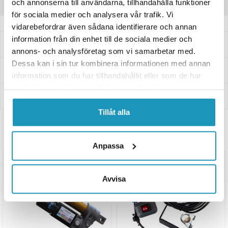
och annonserna till användarna, tillhandahålla funktioner
Recensioner
för sociala medier och analysera vår trafik. Vi
vidarebefordrar även sådana identifierare och annan
information från din enhet till de sociala medier och
Frågor och svar
annons- och analysföretag som vi samarbetar med.
Dessa kan i sin tur kombinera informationen med annan
Leverans- & Returinformation
information som du har tillhandahållit eller som de har
samlat in när du har använt deras tjänster.
Betalning
Tillåt alla
Relaterade produkter
Anpassa
UNIVERSAL
UNIVERSAL
Avvisa