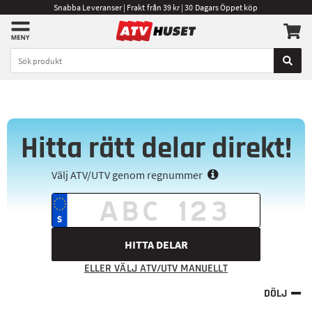
Snabba Leveranser | Frakt från 39 kr | 30 Dagars Öppet köp
Hitta rätt delar direkt!
Välj ATV/UTV genom regnummer
HITTA DELAR
ELLER VÄLJ ATV/UTV MANUELLT
DÖLJ