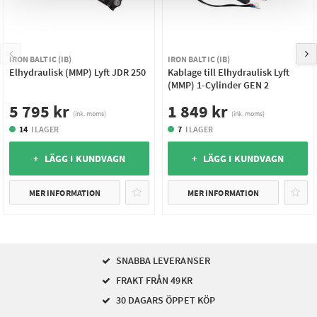
IRON BALTIC (IB)
IRON BALTIC (IB)
Elhydraulisk (MMP) Lyft JDR 250
Kablage till Elhydraulisk Lyft
(MMP) 1-Cylinder GEN 2
5 795 kr
1 849 kr
(ink. moms)
(ink. moms)
14
I LAGER
7
I LAGER
+ LÄGG I KUNDVAGN
+ LÄGG I KUNDVAGN
MER INFORMATION
MER INFORMATION
SNABBA LEVERANSER
FRAKT FRÅN 49KR
30 DAGARS ÖPPET KÖP