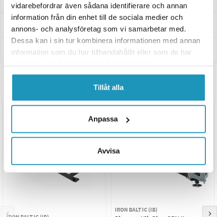
Frågor och svar
vidarebefordrar även sådana identifierare och annan
information från din enhet till de sociala medier och
Leverans- & Returinformation
annons- och analysföretag som vi samarbetar med.
Dessa kan i sin tur kombinera informationen med annan
Betalning
information som du har tillhandahållit eller som de har
samlat in när du har använt deras tjänster.
Relaterade produkter
Tillåt alla
UNIVERSAL
UNIVERSAL
Anpassa
Avvisa
IRON BALTIC (IB)
IRON BALTIC (IB)