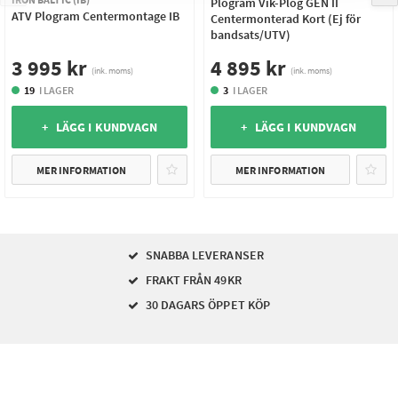
Plogram Vik-Plog GEN II
ATV Plogram Centermontage IB
Centermonterad Kort (Ej för
bandsats/UTV)
3 995 kr
4 895 kr
(ink. moms)
(ink. moms)
19
I LAGER
3
I LAGER
+ LÄGG I KUNDVAGN
+ LÄGG I KUNDVAGN
MER INFORMATION
MER INFORMATION
SNABBA LEVERANSER
FRAKT FRÅN 49KR
30 DAGARS ÖPPET KÖP