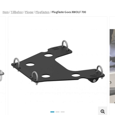
Hem
Tillbehör
Plogar
Plogfästen
Plogfäste Goes XWOLF 700