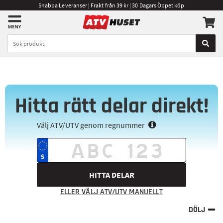
Snabba Leveranser | Frakt från 39 kr | 30 Dagars Öppet köp
Hitta rätt delar direkt!
Välj ATV/UTV genom regnummer
HITTA DELAR
ELLER VÄLJ ATV/UTV MANUELLT
DÖLJ