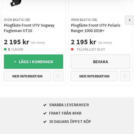
IRON BALTIC (IB)
IRON BALTIC (IB)
Plogfäste Front UTV Segway
Plogfäste Front UTV Polaris
Fugleman UT10
Ranger 1000 2018+
2 195 kr
2 195 kr
(ink. moms)
(ink. moms)
1
I LAGER
TILLFÄLLIGT SLUT
+ LÄGG I KUNDVAGN
BEVAKA
MER INFORMATION
MER INFORMATION
SNABBA LEVERANSER
FRAKT FRÅN 49KR
30 DAGARS ÖPPET KÖP