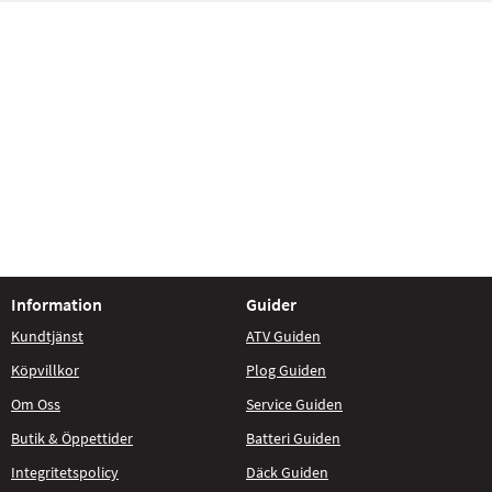
Information
Guider
Kundtjänst
ATV Guiden
Köpvillkor
Plog Guiden
Om Oss
Service Guiden
Butik & Öppettider
Batteri Guiden
Integritetspolicy
Däck Guiden