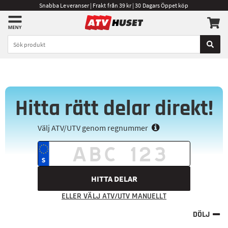
Snabba Leveranser | Frakt från 39 kr | 30 Dagars Öppet köp
Hitta rätt delar direkt!
Välj ATV/UTV genom regnummer
HITTA DELAR
ELLER VÄLJ ATV/UTV MANUELLT
DÖLJ