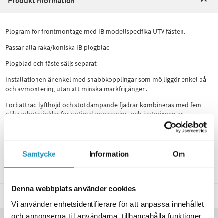
Produktinformation
Plogram för frontmontage med IB modellspecifika UTV fästen.
Passar alla raka/koniska IB plogblad
Plogblad och fäste säljs separat
Installationen är enkel med snabbkopplingar som möjliggör enkel på-
och avmontering utan att minska markfrigången.
Förbättrad lyfthöjd och stötdämpande fjädrar kombineras med fem
olika arbetsvinklar för optimal anpassning, och justeringen av
bladvinkeln är både snabb och enkel.
Fästet är placerat framtill på fordonet, vilket eliminerar behovet av att
krypa under UTV:n.
Samtycke
Information
Om
En detaljerad användarmanual medföljer
Denna webbplats använder cookies
Specifikationer
Vi använder enhetsidentifierare för att anpassa innehållet
och annonserna till användarna, tillhandahålla funktioner