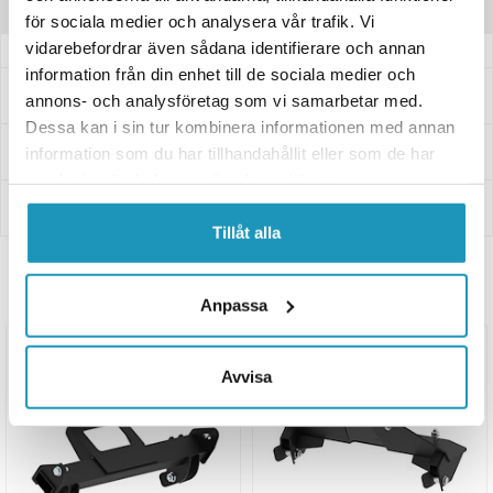
Recensioner
för sociala medier och analysera vår trafik. Vi
vidarebefordrar även sådana identifierare och annan
information från din enhet till de sociala medier och
Frågor och svar
annons- och analysföretag som vi samarbetar med.
Dessa kan i sin tur kombinera informationen med annan
Leverans- & Returinformation
information som du har tillhandahållit eller som de har
samlat in när du har använt deras tjänster.
Betalning
Tillåt alla
Relaterade produkter
Anpassa
Avvisa