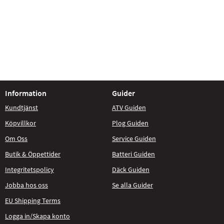
Information
Guider
Kundtjänst
ATV Guiden
Köpvillkor
Plog Guiden
Om Oss
Service Guiden
Butik & Öppettider
Batteri Guiden
Integritetspolicy
Däck Guiden
Jobba hos oss
Se alla Guider
EU Shipping Terms
Logga in/Skapa konto