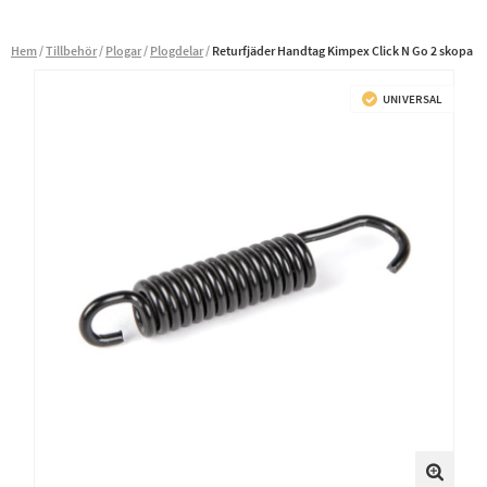
Hem
Tillbehör
Plogar
Plogdelar
Returfjäder Handtag Kimpex Click N Go 2 skopa
UNIVERSAL