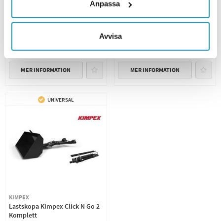
17 761 kr
Anpassa
(ink. moms)
8 730 kr
19 734 kr
(ink. moms)
10
I LAGER
16
I LAGER
Avvisa
+ LÄGG I KUNDVAGN
+ LÄGG I KUNDVAGN
MER INFORMATION
MER INFORMATION
UNIVERSAL
KIMPEX
Lastskopa Kimpex Click N Go 2
Komplett