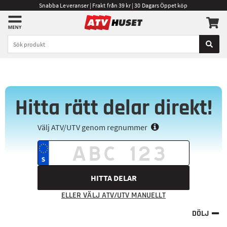
Snabba Leveranser | Frakt från 39 kr | 30 Dagars Öppet köp
Hitta rätt delar direkt!
Välj ATV/UTV genom regnummer
HITTA DELAR
ELLER VÄLJ ATV/UTV MANUELLT
DÖLJ