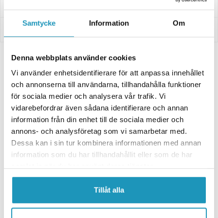
Leverans- & Returinformation
Samtycke
Information
Om
Betalning
Denna webbplats använder cookies
Relaterade produkter
Vi använder enhetsidentifierare för att anpassa innehållet
och annonserna till användarna, tillhandahålla funktioner
UNIVERSAL
UNIVERSAL
för sociala medier och analysera vår trafik. Vi
vidarebefordrar även sådana identifierare och annan
information från din enhet till de sociala medier och
annons- och analysföretag som vi samarbetar med.
Dessa kan i sin tur kombinera informationen med annan
information som du har tillhandahållit eller som de har
samlat in när du har använt deras tjänster.
KIMPEX
Tillåt alla
Kimpex Click N Go 2 ATV Plog &
KIMPEX
Skopa
Lastskopa Kimpex Click N Go 2