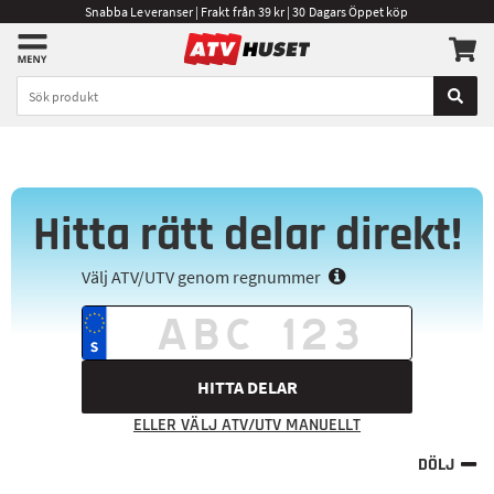
Snabba Leveranser | Frakt från 39 kr | 30 Dagars Öppet köp
Hitta rätt delar direkt!
Välj ATV/UTV genom regnummer
HITTA DELAR
ELLER VÄLJ ATV/UTV MANUELLT
DÖLJ