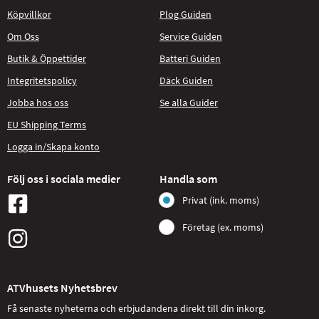
Köpvillkor
Plog Guiden
Om Oss
Service Guiden
Butik & Öppettider
Batteri Guiden
Integritetspolicy
Däck Guiden
Jobba hos oss
Se alla Guider
EU Shipping Terms
Logga in/Skapa konto
Följ oss i sociala medier
Handla som
Privat (ink. moms)
Företag (ex. moms)
ATVhusets Nyhetsbrev
Få senaste nyheterna och erbjudandena direkt till din inkorg.