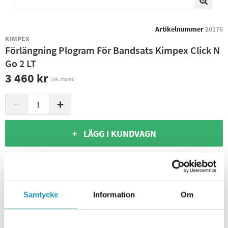
Artikelnummer
20176
KIMPEX
Förlängning Plogram För Bandsats Kimpex Click N
Go 2 LT
3 460 kr
(ink. moms)
−
+
+ LÄGG I KUNDVAGN
ONLINELAGER
2
I LAGER
Skickas Omgående
BUTIKSLAGER
0
I LAGER
Leverans- & Returinformation
Samtycke
Information
Om
Spara produkt
Frågor om produkten?