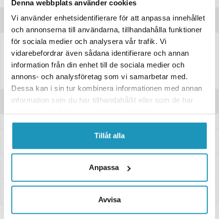
Denna webbplats använder cookies
Vi använder enhetsidentifierare för att anpassa innehållet
Produktinformation
och annonserna till användarna, tillhandahålla funktioner
för sociala medier och analysera vår trafik. Vi
Förlängning av Kimpx Click N Go 2 LT plogramen för dig som kör med
vidarebefordrar även sådana identifierare och annan
Bandsats monterad och behöver mer frigång för att kunna vinkla
information från din enhet till de sociala medier och
bladet.
annons- och analysföretag som vi samarbetar med.
Dessa kan i sin tur kombinera informationen med annan
information som du har tillhandahållit eller som de har
Recensioner
samlat in när du har använt deras tjänster.
Tillåt alla
Frågor och svar
Leverans- & Returinformation
Anpassa
Betalning
Avvisa