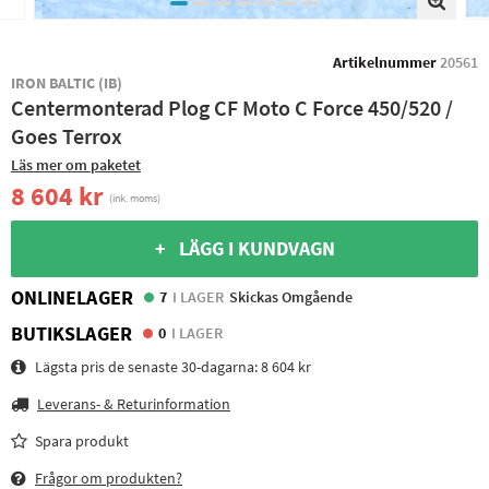
Artikelnummer
20561
IRON BALTIC (IB)
Centermonterad Plog CF Moto C Force 450/520 /
Goes Terrox
Läs mer om paketet
8 604 kr
(ink. moms)
+ LÄGG I KUNDVAGN
ONLINELAGER
7
I LAGER
Skickas Omgående
BUTIKSLAGER
0
I LAGER
Lägsta pris de senaste 30-dagarna:
8 604 kr
Leverans- & Returinformation
Spara produkt
Frågor om produkten?