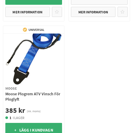
MER INFORMATION
MER INFORMATION
UNIVERSAL
MOOSE
Moose Plogrem ATV Vinsch För
Ploglyft
385 kr
(ink. moms)
1
I LAGER
+ LÄGG I KUNDVAGN