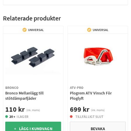
Relaterade produkter
UNIVERSAL
UNIVERSAL
BRONCO
ATV-PRO
Bronco Mellanlägg till
Plogrem ATV Vinsch För
stötdämparfjäder
Ploglyft
110 kr
699 kr
(ink. moms)
(ink. moms)
20 +
I LAGER
TILLFÄLLIGT SLUT
+ LÄGG I KUNDVAGN
BEVAKA