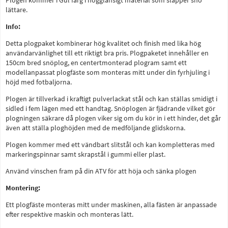
Plogen kommer i Gul färg i högglansigt material som släpper snö
lättare.
Info:
Detta plogpaket kombinerar hög kvalitet och finish med lika hög
användarvänlighet till ett riktigt bra pris. Plogpaketet innehåller en
150cm bred snöplog, en centertmonterad plogram samt ett
modellanpassat plogfäste som monteras mitt under din fyrhjuling i
höjd med fotbaljorna.
Plogen är tillverkad i kraftigt pulverlackat stål och kan ställas smidigt i
sidled i fem lägen med ett handtag. Snöplogen är fjädrande vilket gör
plogningen säkrare då plogen viker sig om du kör in i ett hinder, det går
även att ställa ploghöjden med de medföljande glidskorna.
Plogen kommer med ett vändbart slitstål och kan kompletteras med
markeringspinnar samt skrapstål i gummi eller plast.
Använd vinschen fram på din ATV för att höja och sänka plogen
Montering:
Ett plogfäste monteras mitt under maskinen, alla fästen är anpassade
efter respektive maskin och monteras lätt.