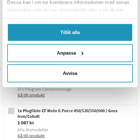
Dessa kan i sin tur kombinera informationen med annan
information som du har tillhandahållit eller som de har
samlat in när du har använt deras tjänster.
Paket Innehåller
Tillåt alla
1x ATV Plogblad 150cm IB
3 995 kr
Anpassa
Bredd 150 cm, GEN II Klargult
Gå till produkt
Avvisa
1x ATV Plogram Centermontage IB
3 995 kr
ATV Plogram Centermontage
Gå till produkt
1x Plogfäste CF Moto C-Force 450/520/550/600 / Goes
Iron/Cobalt
1 067 kr
Alla årsmodeller
Gå till produkt