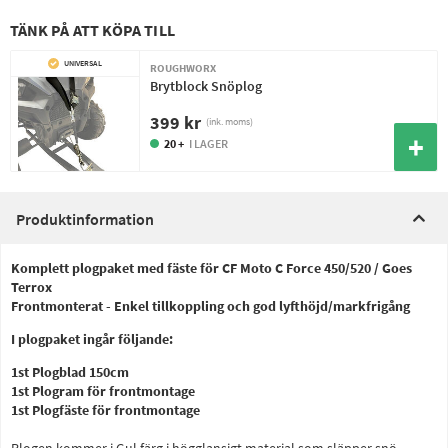
TÄNK PÅ ATT KÖPA TILL
UNIVERSAL
ROUGHWORX
Brytblock Snöplog
399 kr
(ink. moms)
20 +
I LAGER
Produktinformation
Komplett plogpaket med fäste för CF Moto C Force 450/520 / Goes
Terrox
Frontmonterat - Enkel tillkoppling och god lyfthöjd/markfrigång
I plogpaket ingår följande:
1st Plogblad 150cm
1st Plogram för frontmontage
1st Plogfäste för frontmontage