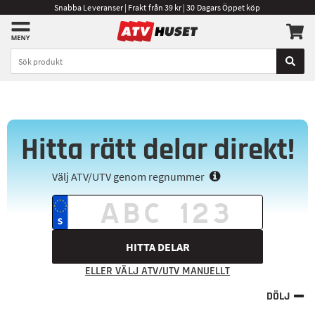
Snabba Leveranser | Frakt från 39 kr | 30 Dagars Öppet köp
Hitta rätt delar direkt!
Välj ATV/UTV genom regnummer
HITTA DELAR
ELLER VÄLJ ATV/UTV MANUELLT
DÖLJ